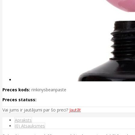
Preces kods:
rinkinysbeanpaste
Preces statuss:
Vai jums ir jautājumi par šo preci?
Jautāt
Apraksts
(0) Atsauksmes