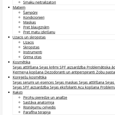
Smaku neitralizatori
Matiem
Šampūni
Kondicionieri
Maskas
Pret blaugznām
Pret matu izkrišanu
Uzacis un skropstas
Uzacis
Skropstas
Instrumenti
Grima otas
Kosmētika
Sejas attīrīšana
Sejas krēmi
SPF aizsardzība
Problemātiska ā
Ķermeņa kopšana
Dezodoranti un antiperspiranti
Zobu past
Korejiešu kosmētika
Sejas serumi un esences
Sejas maskas
Sejas attīrīšana
Sejas
Sejas SPF aizsardzība
Sejas eksfolianti
Acu kopšana
Problemā
Raksti
Pircēju pieredze un analīze
Sastāva anatomija
Risinājumu ceļvedis
Parafīna terapija