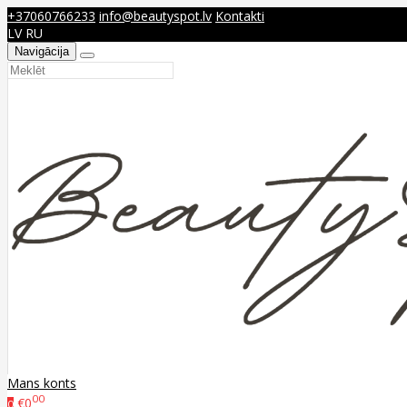
+37060766233
info@beautyspot.lv
Kontakti
LV
RU
Navigācija
Mans konts
00
€0
0