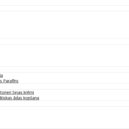
da
as
Parafīns
 toneri
Sejas krēmi
tiskas ādas kopšana