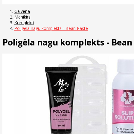
Galvenā
Manikīrs
Komplekti
Poligēla nagu komplekts - Bean Paste
Poligēla nagu komplekts - Bean