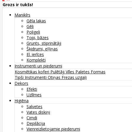
Grozs ir tukšs!
Manikīrs
Gēla lakas
Gēli
Poligeli
Topi, bāzes
Grunts, stiprinātāji
Šķidrumi, eļļiņas
El. ierīces
Komplekti
Instrumenti un piederumi
Kosmētikas koferi
Pulētāji
Vīles
Paletes
Formas
Tipši
Instrumenti
Otiņas
Frezas uzgaļi
Dekors
Efekti
Uzlīmes
Higiēna
Salvetes
Vates diskiņi
Cimdi
Depilācija
Vienreizlietojamie piederumi