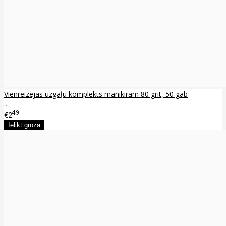
Vienreizējās uzgaļu komplekts manikīram 80 grit, 50 gab
..
49
€2