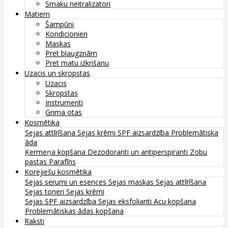
Smaku neitralizatori
Matiem
Šampūni
Kondicionieri
Maskas
Pret blaugznām
Pret matu izkrišanu
Uzacis un skropstas
Uzacis
Skropstas
Instrumenti
Grima otas
Kosmētika
Sejas attīrīšana
Sejas krēmi
SPF aizsardzība
Problemātiska
āda
Ķermeņa kopšana
Dezodoranti un antiperspiranti
Zobu
pastas
Parafīns
Korejiešu kosmētika
Sejas serumi un esences
Sejas maskas
Sejas attīrīšana
Sejas toneri
Sejas krēmi
Sejas SPF aizsardzība
Sejas eksfolianti
Acu kopšana
Problemātiskas ādas kopšana
Raksti