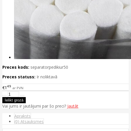
Preces kods:
separatorpedikiur50
Preces statuss:
Ir noliktavā
49
€1
ar PVN
Vai jums ir jautājumi par šo preci?
Jautāt
Apraksts
(0) Atsauksmes