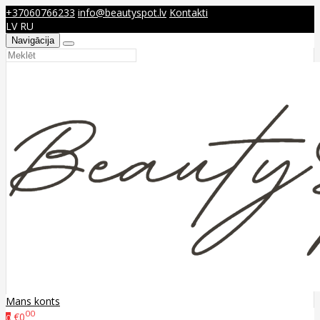
+37060766233
info@beautyspot.lv
Kontakti
LV
RU
Navigācija
Mans konts
00
€0
0