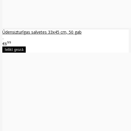
Ūdensizturīgas salvetes 33x45 cm, 50 gab
..
99
€6