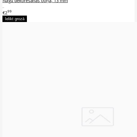
Nagu dekorēšanas otiņa, 13 mm
..
99
€2