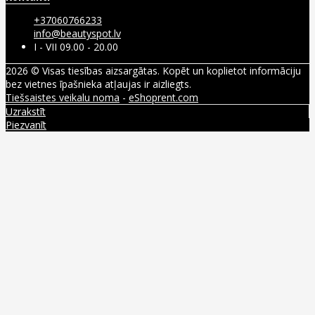
+37060766233
info@beautyspot.lv
I - VII 09.00 - 20.00
2026 © Visas tiesības aizsargātas. Kopēt un koplietot informāciju
bez vietnes īpašnieka atļaujas ir aizliegts.
Tiešsaistes veikalu noma
-
eShoprent.com
Uzrakstīt
Piezvanīt