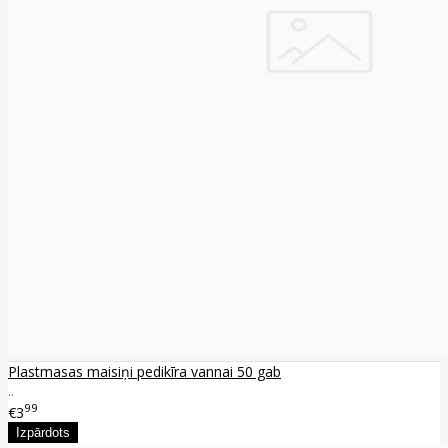
Plastmasas maisiņi pedikīra vannai 50 gab
..
99
€3