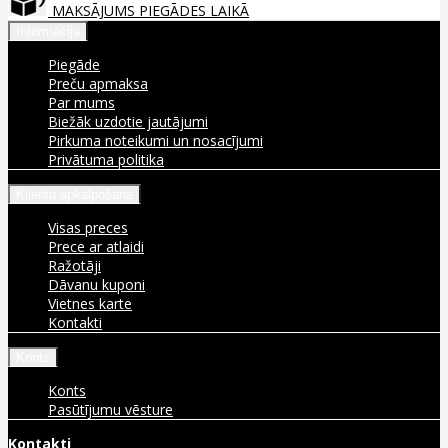
MAKSĀJUMS PIEGĀDES LAIKĀ
Informācija
Piegāde
Preču apmaksa
Par mums
Biežāk uzdotie jautājumi
Pirkuma noteikumi un nosacījumi
Privātuma politika
Klientu apkalpošana
Visas preces
Prece ar atlaidi
Ražotāji
Dāvanu kuponi
Vietnes karte
Kontakti
Konts
Konts
Pasūtījumu vēsture
Kontakti