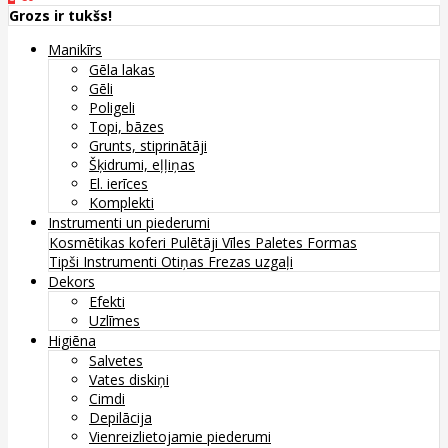
Grozs ir tukšs!
Manikīrs
Gēla lakas
Gēli
Poligeli
Topi, bāzes
Grunts, stiprinātāji
Šķidrumi, eļļiņas
El. ierīces
Komplekti
Instrumenti un piederumi
Kosmētikas koferi
Pulētāji
Vīles
Paletes
Formas
Tipši
Instrumenti
Otiņas
Frezas uzgaļi
Dekors
Efekti
Uzlīmes
Higiēna
Salvetes
Vates diskiņi
Cimdi
Depilācija
Vienreizlietojamie piederumi