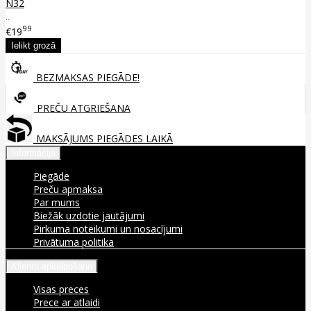
N32
..
99
€19
BEZMAKSAS PIEGĀDE!
PREČU ATGRIEŠANA
MAKSĀJUMS PIEGĀDES LAIKĀ
Informācija
Piegāde
Preču apmaksa
Par mums
Biežāk uzdotie jautājumi
Pirkuma noteikumi un nosacījumi
Privātuma politika
Klientu apkalpošana
Visas preces
Prece ar atlaidi