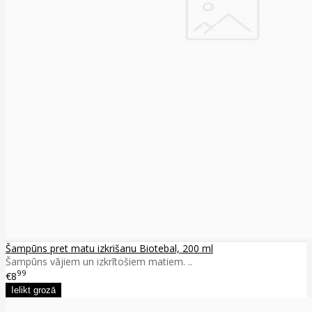
Šampūns pret matu izkrišanu Biotebal, 200 ml
Šampūns vājiem un izkrītošiem matiem. ..
99
€8