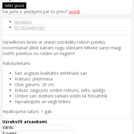
Vai jums ir jautājumi par šo preci?
Jautāt
Apraksts
(0) Atsauksmes
Varavīksnes birste ar skaisti izstrādātu rokturi putekļu
noņemšanai! Jābūt katram nagu stilistam! Mīkstie sariņi maigi
notīrīs putekļus no rokām un nagiem!
Raksturlielumi:
Sari: augstas kvalitātes sintētiskie sari
Rokturis: plastmasa
Otas garums: 20 cm
Krāsas: zaigojošs ombre rokturis, zelts, spīdīgs.
Ombre sari: dzelteni sarkani violeti kā fotoattēlā
Hipoalerģisks un viegli tīrāms
Iepakojuma saturs: 1 gab
Uzrakstīt atsauksmi
Vārds:
E-pasts: