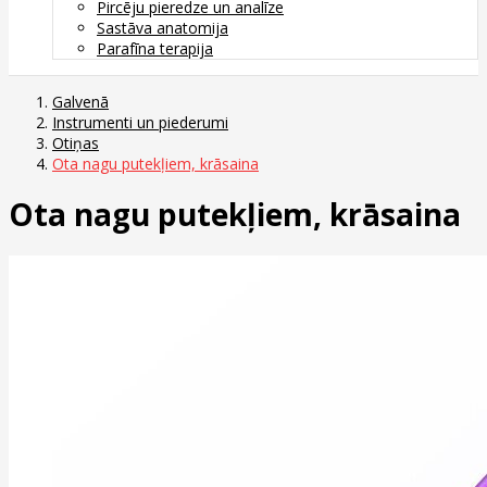
Pircēju pieredze un analīze
Sastāva anatomija
Parafīna terapija
Galvenā
Instrumenti un piederumi
Otiņas
Ota nagu putekļiem, krāsaina
Ota nagu putekļiem, krāsaina