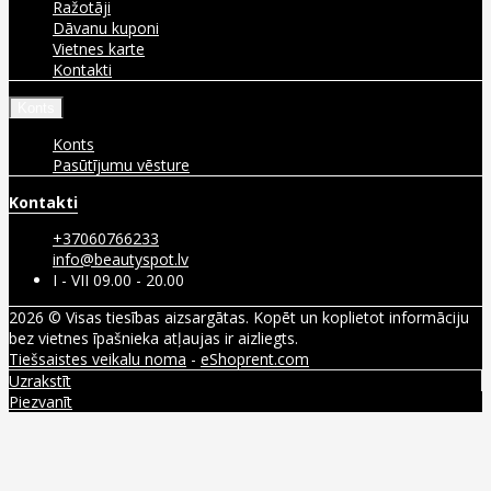
Ražotāji
Dāvanu kuponi
Vietnes karte
Kontakti
Konts
Konts
Pasūtījumu vēsture
Kontakti
+37060766233
info@beautyspot.lv
I - VII 09.00 - 20.00
2026 © Visas tiesības aizsargātas. Kopēt un koplietot informāciju
bez vietnes īpašnieka atļaujas ir aizliegts.
Tiešsaistes veikalu noma
-
eShoprent.com
Uzrakstīt
Piezvanīt