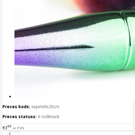
Preces kods:
sepetelis20cm
Preces statuss:
Ir noliktavā
99
€3
ar PVN