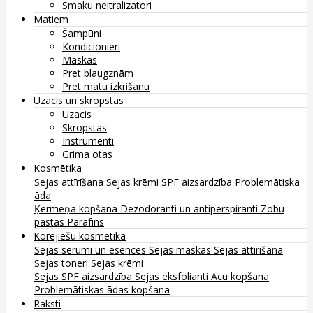
Smaku neitralizatori
Matiem
Šampūni
Kondicionieri
Maskas
Pret blaugznām
Pret matu izkrišanu
Uzacis un skropstas
Uzacis
Skropstas
Instrumenti
Grima otas
Kosmētika
Sejas attīrīšana
Sejas krēmi
SPF aizsardzība
Problemātiska
āda
Ķermeņa kopšana
Dezodoranti un antiperspiranti
Zobu
pastas
Parafīns
Korejiešu kosmētika
Sejas serumi un esences
Sejas maskas
Sejas attīrīšana
Sejas toneri
Sejas krēmi
Sejas SPF aizsardzība
Sejas eksfolianti
Acu kopšana
Problemātiskas ādas kopšana
Raksti