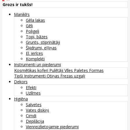
Grozs ir tukšs!
Manikīrs
Gēla lakas
Gēli
Poligeli
Topi, bāzes
Grunts, stiprinātāji
Šķidrumi, eļļiņas
El. ierīces
Komplekti
Instrumenti un piederumi
Kosmētikas koferi
Pulētāji
Vīles
Paletes
Formas
Tipši
Instrumenti
Otiņas
Frezas uzgaļi
Dekors
Efekti
Uzlīmes
Higiēna
Salvetes
Vates diskiņi
Cimdi
Depilācija
Vienreizlietojamie piederumi