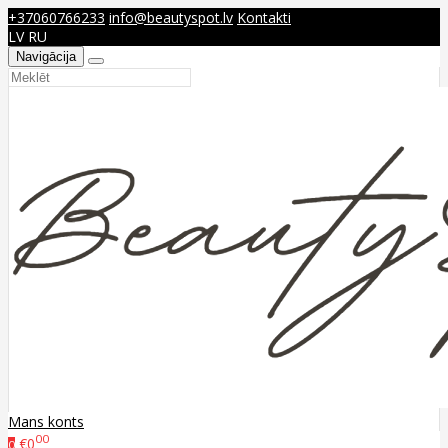
+37060766233
info@beautyspot.lv
Kontakti
LV
RU
Navigācija
Mans konts
00
€0
0