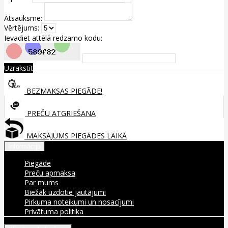
Atsauksme:
Vērtējums:
Ievadiet attēlā redzamo kodu:
Uzrakstīt
BEZMAKSAS PIEGĀDE!
PREČU ATGRIEŠANA
MAKSĀJUMS PIEGĀDES LAIKĀ
Informācija
Piegāde
Preču apmaksa
Par mums
Biežāk uzdotie jautājumi
Pirkuma noteikumi un nosacījumi
Privātuma politika