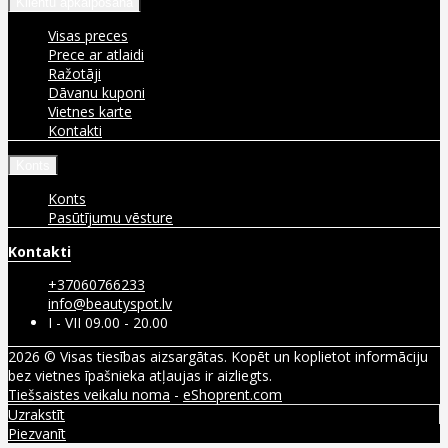
Klientu apkalpošana
Visas preces
Prece ar atlaidi
Ražotāji
Dāvanu kuponi
Vietnes karte
Kontakti
Konts
Konts
Pasūtījumu vēsture
Kontakti
+37060766233
info@beautyspot.lv
I - VII 09.00 - 20.00
2026 © Visas tiesības aizsargātas. Kopēt un koplietot informāciju
bez vietnes īpašnieka atļaujas ir aizliegts.
Tiešsaistes veikalu noma
-
eShoprent.com
Uzrakstīt
Piezvanīt