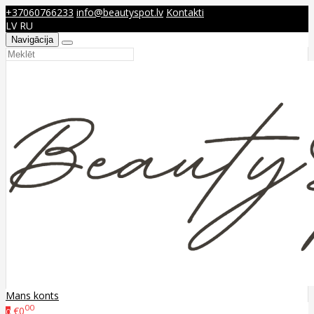
+37060766233
info@beautyspot.lv
Kontakti
LV
RU
Navigācija
Mans konts
00
€0
0