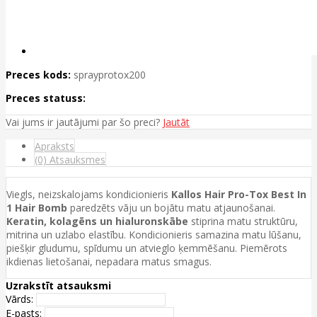
Preces kods:
sprayprotox200
Preces statuss:
Vai jums ir jautājumi par šo preci?
Jautāt
Apraksts
(0) Atsauksmes
Viegls, neizskalojams kondicionieris
Kallos Hair Pro-Tox Best In
1 Hair Bomb
paredzēts vāju un bojātu matu atjaunošanai.
Keratin, kolagēns un hialuronskābe
stiprina matu struktūru,
mitrina un uzlabo elastību. Kondicionieris samazina matu lūšanu,
piešķir gludumu, spīdumu un atvieglo ķemmēšanu. Piemērots
ikdienas lietošanai, nepadara matus smagus.
Uzrakstīt atsauksmi
Vārds:
E-pasts: