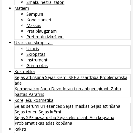
Smaku neitralizatori
Matiem
Šampūni
Kondicionieri
Maskas
Pret blaugznām
Pret matu izkrišanu
Uzacis un skropstas
Uzacis
Skropstas
Instrumenti
Grima otas
Kosmētika
Sejas attīrīšana
Sejas krēmi
SPF aizsardzība
Problemātiska
āda
Ķermeņa kopšana
Dezodoranti un antiperspiranti
Zobu
pastas
Parafīns
Korejiešu kosmētika
Sejas serumi un esences
Sejas maskas
Sejas attīrīšana
Sejas toneri
Sejas krēmi
Sejas SPF aizsardzība
Sejas eksfolianti
Acu kopšana
Problemātiskas ādas kopšana
Raksti