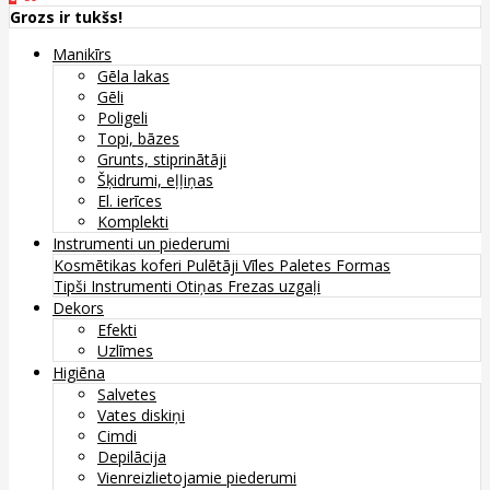
Grozs ir tukšs!
Manikīrs
Gēla lakas
Gēli
Poligeli
Topi, bāzes
Grunts, stiprinātāji
Šķidrumi, eļļiņas
El. ierīces
Komplekti
Instrumenti un piederumi
Kosmētikas koferi
Pulētāji
Vīles
Paletes
Formas
Tipši
Instrumenti
Otiņas
Frezas uzgaļi
Dekors
Efekti
Uzlīmes
Higiēna
Salvetes
Vates diskiņi
Cimdi
Depilācija
Vienreizlietojamie piederumi