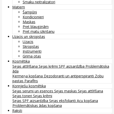
Smaku neitralizatori
Matiem
Šampūni
Kondicionieri
Maskas
Pret blaugznām
Pret matu izkrišanu
Uzacis un skropstas
Uzacis
Skropstas
Instrumenti
Grima otas
Kosmētika
Sejas attīrīšana
Sejas krēmi
SPF aizsardzība
Problemātiska
āda
Ķermeņa kopšana
Dezodoranti un antiperspiranti
Zobu
pastas
Parafīns
Korejiešu kosmētika
Sejas serumi un esences
Sejas maskas
Sejas attīrīšana
Sejas toneri
Sejas krēmi
Sejas SPF aizsardzība
Sejas eksfolianti
Acu kopšana
Problemātiskas ādas kopšana
Raksti