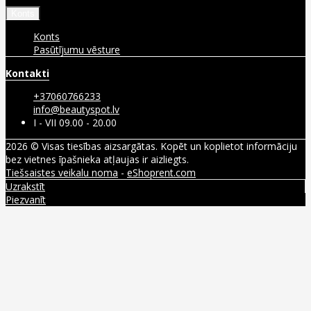
Konts
Konts
Pasūtījumu vēsture
Kontakti
+37060766233
info@beautyspot.lv
I - VII 09.00 - 20.00
2026 © Visas tiesības aizsargātas. Kopēt un koplietot informāciju
bez vietnes īpašnieka atļaujas ir aizliegts.
Tiešsaistes veikalu noma
-
eShoprent.com
Uzrakstīt
Piezvanīt