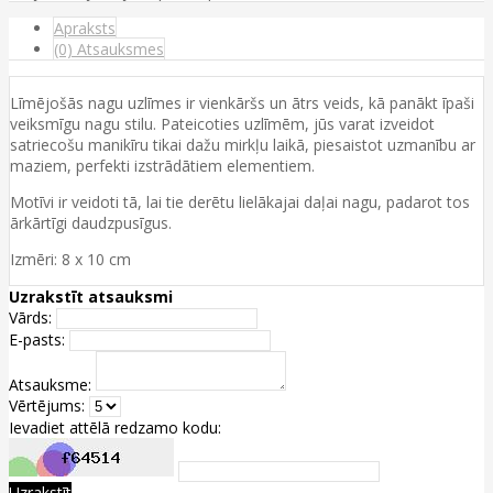
Apraksts
(0) Atsauksmes
Līmējošās nagu uzlīmes ir vienkāršs un ātrs veids, kā panākt īpaši
veiksmīgu nagu stilu. Pateicoties uzlīmēm, jūs varat izveidot
satriecošu manikīru tikai dažu mirkļu laikā, piesaistot uzmanību ar
maziem, perfekti izstrādātiem elementiem.
Motīvi ir veidoti tā, lai tie derētu lielākajai daļai nagu, padarot tos
ārkārtīgi daudzpusīgus.
Izmēri: 8 x 10 cm
Uzrakstīt atsauksmi
Vārds:
E-pasts:
Atsauksme:
Vērtējums:
Ievadiet attēlā redzamo kodu:
Uzrakstīt