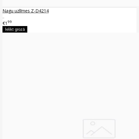
Nagu uzlīmes Z-D4214
..
99
€1