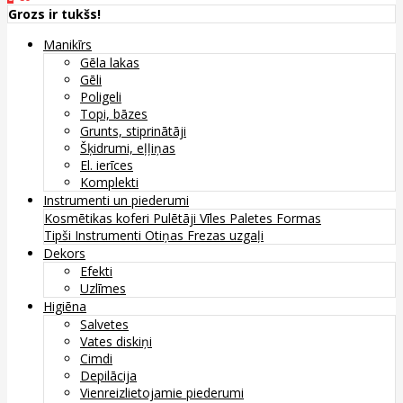
Grozs ir tukšs!
Manikīrs
Gēla lakas
Gēli
Poligeli
Topi, bāzes
Grunts, stiprinātāji
Šķidrumi, eļļiņas
El. ierīces
Komplekti
Instrumenti un piederumi
Kosmētikas koferi
Pulētāji
Vīles
Paletes
Formas
Tipši
Instrumenti
Otiņas
Frezas uzgaļi
Dekors
Efekti
Uzlīmes
Higiēna
Salvetes
Vates diskiņi
Cimdi
Depilācija
Vienreizlietojamie piederumi