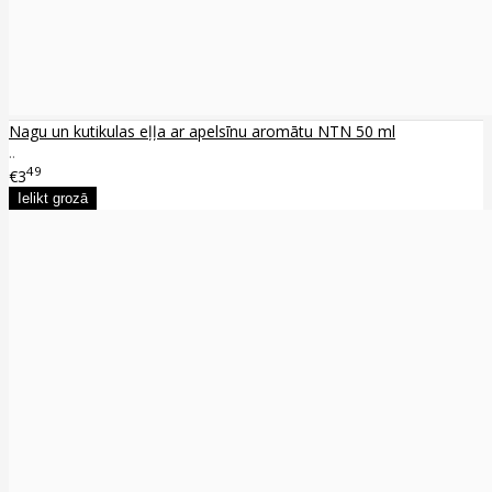
Nagu un kutikulas eļļa ar apelsīnu aromātu NTN 50 ml
..
49
€3