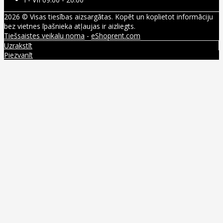
2026 © Visas tiesības aizsargātas. Kopēt un koplietot informāciju
bez vietnes īpašnieka atļaujas ir aizliegts.
Tiešsaistes veikalu noma
-
eShoprent.com
Uzrakstīt
Piezvanīt