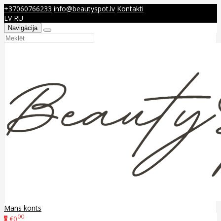
+37060766233
info@beautyspot.lv
Kontakti
LV
RU
Navigācija
Mans konts
00
€0
0