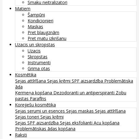
Smaku neitralizatori
Matiem
Šampūni
Kondicionieri
Maskas
Pret blaugznām
Pret matu izkrišanu
Uzacis un skropstas
Uzacis
Skropstas
Instrumenti
Grima otas
Kosmētika
Sejas attīrīšana
Sejas krēmi
SPF aizsardzība
Problemātiska
āda
Ķermeņa kopšana
Dezodoranti un antiperspiranti
Zobu
pastas
Parafīns
Korejiešu kosmētika
Sejas serumi un esences
Sejas maskas
Sejas attīrīšana
Sejas toneri
Sejas krēmi
Sejas SPF aizsardzība
Sejas eksfolianti
Acu kopšana
Problemātiskas ādas kopšana
Raksti