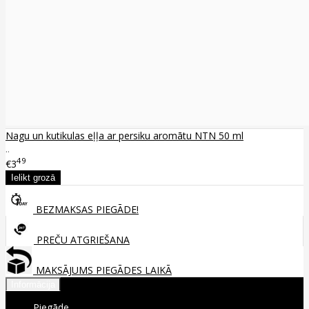
Nagu un kutikulas eļļa ar persiku aromātu NTN 50 ml
..
49
€3
BEZMAKSAS PIEGĀDE!
PREČU ATGRIEŠANA
MAKSĀJUMS PIEGĀDES LAIKĀ
Informācija
Piegāde