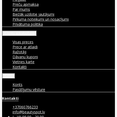
Preču apmaksa
Par mums
Biežāk uzdotie jautājumi
Pirkuma noteikumi un nosacījumi
Privātuma politika
Klientu apkalpošana
Visas preces
Prece ar atlaidi
Ražotāji
Dāvanu kuponi
Vietnes karte
Kontakti
Konts
Konts
Pasūtījumu vēsture
Kontakti
+37060766233
info@beautyspot.lv
I - VII 09.00 - 20.00