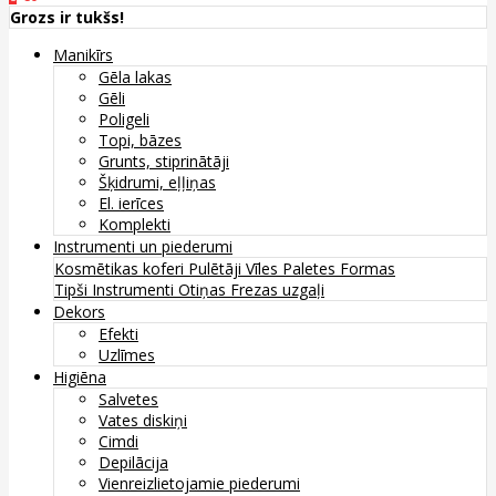
Grozs ir tukšs!
Manikīrs
Gēla lakas
Gēli
Poligeli
Topi, bāzes
Grunts, stiprinātāji
Šķidrumi, eļļiņas
El. ierīces
Komplekti
Instrumenti un piederumi
Kosmētikas koferi
Pulētāji
Vīles
Paletes
Formas
Tipši
Instrumenti
Otiņas
Frezas uzgaļi
Dekors
Efekti
Uzlīmes
Higiēna
Salvetes
Vates diskiņi
Cimdi
Depilācija
Vienreizlietojamie piederumi