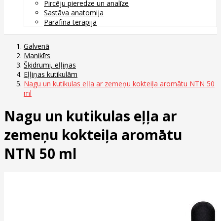
Pircēju pieredze un analīze
Sastāva anatomija
Parafīna terapija
Galvenā
Manikīrs
Šķidrumi, eļļiņas
Eļļiņas kutikulām
Nagu un kutikulas eļļa ar zemeņu kokteiļa aromātu NTN 50
ml
Nagu un kutikulas eļļa ar
zemeņu kokteiļa aromātu
NTN 50 ml