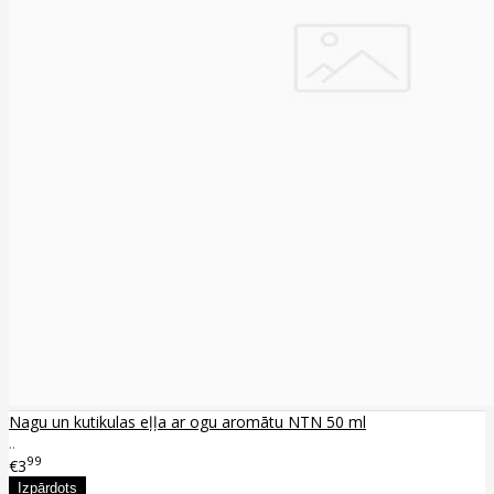
Nagu un kutikulas eļļa ar ogu aromātu NTN 50 ml
..
99
€3