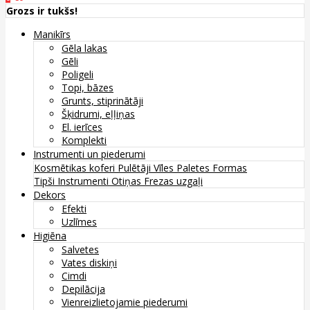
Grozs ir tukšs!
Manikīrs
Gēla lakas
Gēli
Poligeli
Topi, bāzes
Grunts, stiprinātāji
Šķidrumi, eļļiņas
El. ierīces
Komplekti
Instrumenti un piederumi
Kosmētikas koferi
Pulētāji
Vīles
Paletes
Formas
Tipši
Instrumenti
Otiņas
Frezas uzgaļi
Dekors
Efekti
Uzlīmes
Higiēna
Salvetes
Vates diskiņi
Cimdi
Depilācija
Vienreizlietojamie piederumi