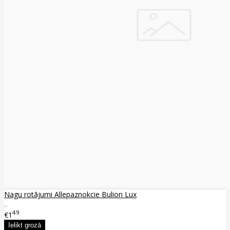
Nagu rotājumi Allepaznokcie Bulion Lux
..
49
€1