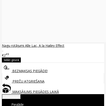
Nagu rotājumi Alle Lac, A la Hailey Effect
..
49
€2
BEZMAKSAS PIEGĀDE!
PREČU ATGRIEŠANA
MAKSĀJUMS PIEGĀDES LAIKĀ
Informācija
Piegāde