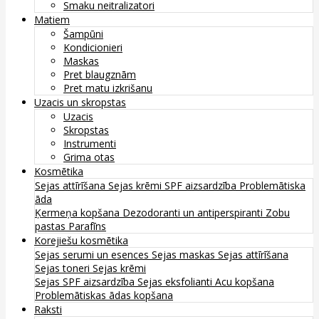
Smaku neitralizatori
Matiem
Šampūni
Kondicionieri
Maskas
Pret blaugznām
Pret matu izkrišanu
Uzacis un skropstas
Uzacis
Skropstas
Instrumenti
Grima otas
Kosmētika
Sejas attīrīšana
Sejas krēmi
SPF aizsardzība
Problemātiska
āda
Ķermeņa kopšana
Dezodoranti un antiperspiranti
Zobu
pastas
Parafīns
Korejiešu kosmētika
Sejas serumi un esences
Sejas maskas
Sejas attīrīšana
Sejas toneri
Sejas krēmi
Sejas SPF aizsardzība
Sejas eksfolianti
Acu kopšana
Problemātiskas ādas kopšana
Raksti