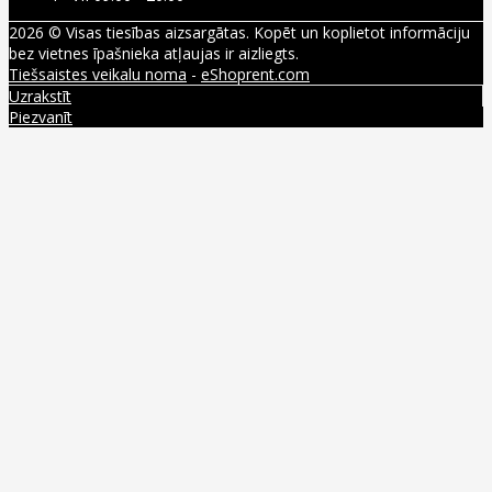
2026 © Visas tiesības aizsargātas. Kopēt un koplietot informāciju
bez vietnes īpašnieka atļaujas ir aizliegts.
Tiešsaistes veikalu noma
-
eShoprent.com
Uzrakstīt
Piezvanīt