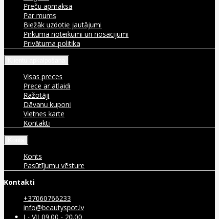
Preču apmaksa
Par mums
Biežāk uzdotie jautājumi
Pirkuma noteikumi un nosacījumi
Privātuma politika
Klientu apkalpošana
Visas preces
Prece ar atlaidi
Ražotāji
Dāvanu kuponi
Vietnes karte
Kontakti
Konts
Konts
Pasūtījumu vēsture
Kontakti
+37060766233
info@beautyspot.lv
I - VII 09.00 - 20.00