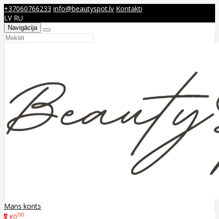
+37060766233
info@beautyspot.lv
Kontakti
LV
RU
Navigācija
Mans konts
00
€0
0