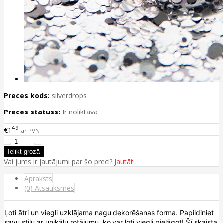
Preces kods:
silverdrops
Preces statuss:
Ir noliktavā
49
€1
ar PVN
Vai jums ir jautājumi par šo preci?
Jautāt
Apraksts
(0) Atsauksmes
Ļoti ātri un viegli uzklājama nagu dekorēšanas forma. Papildiniet
savu stilu ar unikālu rotājumu, ko var ļoti viegli pielāgot! Šī skaista