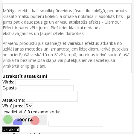
Mūžīgs efekts, kas smalki pārveidos jūsu stilu spīdīgā, perlamutra
krāsā! Smalku pūderu kolekcija smalkā nokrāsā ir absolūts hits - ja
jums patīk daudzpusīgs un ar visu atbilstošs efekts - Glamour
Effect ir paredzēts jums. Piešķiriet klasikai nedaudz
ekstravagances un ļaujiet iztēlei darboties.
Ar vienu produktu jūs sasniegsiet vairākus efektus atkarībā no
uzklāšanas metodes un izmantotajiem līdzekļiem. Ierīvē putekļus
nesacietējušā virskārtā un žāvē lampā, putekļus ierīvē sacietējušā
virskārtā bez līmējošā slāņa vai putekļus ierīvē sacietējušā
virskārtā ar lipīgu slāni.
Uzrakstīt atsauksmi
Vārds:
E-pasts:
Atsauksme:
Vērtējums:
Ievadiet attēlā redzamo kodu:
Uzrakstīt