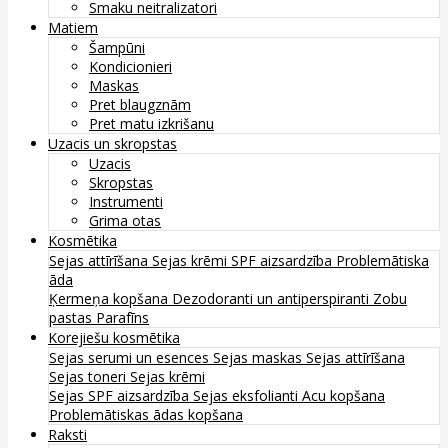
Smaku neitralizatori
Matiem
Šampūni
Kondicionieri
Maskas
Pret blaugznām
Pret matu izkrišanu
Uzacis un skropstas
Uzacis
Skropstas
Instrumenti
Grima otas
Kosmētika
Sejas attīrīšana
Sejas krēmi
SPF aizsardzība
Problemātiska
āda
Ķermeņa kopšana
Dezodoranti un antiperspiranti
Zobu
pastas
Parafīns
Korejiešu kosmētika
Sejas serumi un esences
Sejas maskas
Sejas attīrīšana
Sejas toneri
Sejas krēmi
Sejas SPF aizsardzība
Sejas eksfolianti
Acu kopšana
Problemātiskas ādas kopšana
Raksti