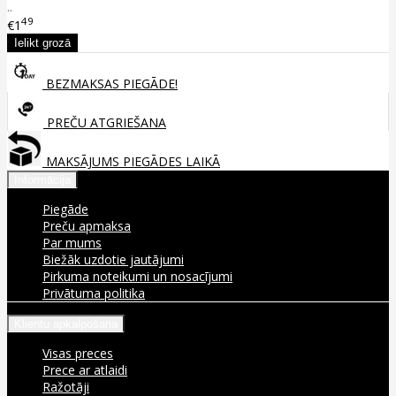
..
49
€1
BEZMAKSAS PIEGĀDE!
PREČU ATGRIEŠANA
MAKSĀJUMS PIEGĀDES LAIKĀ
Informācija
Piegāde
Preču apmaksa
Par mums
Biežāk uzdotie jautājumi
Pirkuma noteikumi un nosacījumi
Privātuma politika
Klientu apkalpošana
Visas preces
Prece ar atlaidi
Ražotāji