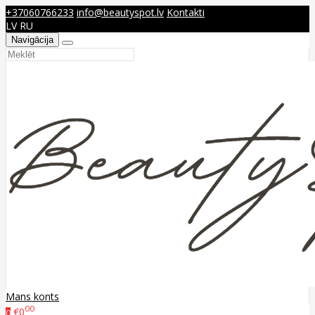
+37060766233
info@beautyspot.lv
Kontakti
LV
RU
Navigācija
Mans konts
00
€0
0