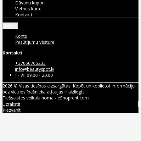
Dāvanu kuponi
Vietnes karte
Kontakti
Konts
Konts
Pasūtījumu vēsture
Kontakti
+37060766233
info@beautyspot.lv
I - VII 09.00 - 20.00
2026 © Visas tiesības aizsargātas. Kopēt un koplietot informāciju
bez vietnes īpašnieka atļaujas ir aizliegts.
Tiešsaistes veikalu noma
-
eShoprent.com
Uzrakstīt
Piezvanīt