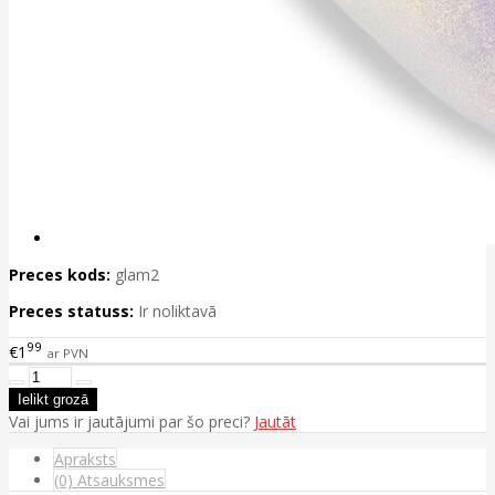
Preces kods:
glam2
Preces statuss:
Ir noliktavā
99
€1
ar PVN
Vai jums ir jautājumi par šo preci?
Jautāt
Apraksts
(0) Atsauksmes