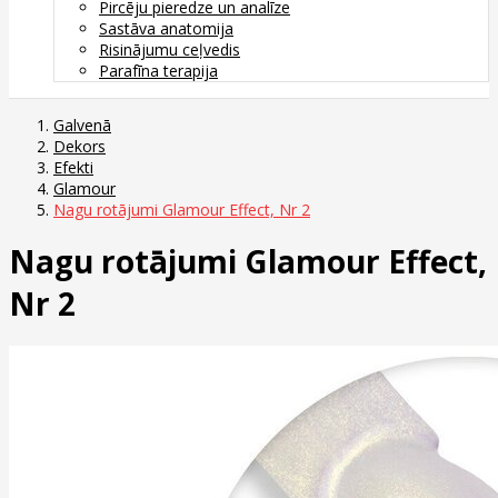
Pircēju pieredze un analīze
Sastāva anatomija
Risinājumu ceļvedis
Parafīna terapija
Galvenā
Dekors
Efekti
Glamour
Nagu rotājumi Glamour Effect, Nr 2
Nagu rotājumi Glamour Effect,
Nr 2