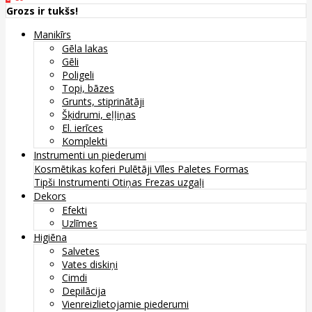
Grozs ir tukšs!
Manikīrs
Gēla lakas
Gēli
Poligeli
Topi, bāzes
Grunts, stiprinātāji
Šķidrumi, eļļiņas
El. ierīces
Komplekti
Instrumenti un piederumi
Kosmētikas koferi
Pulētāji
Vīles
Paletes
Formas
Tipši
Instrumenti
Otiņas
Frezas uzgaļi
Dekors
Efekti
Uzlīmes
Higiēna
Salvetes
Vates diskiņi
Cimdi
Depilācija
Vienreizlietojamie piederumi