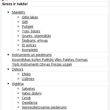
Grozs ir tukšs!
Manikīrs
Gēla lakas
Gēli
Poligeli
Topi, bāzes
Grunts, stiprinātāji
Šķidrumi, eļļiņas
El. ierīces
Komplekti
Instrumenti un piederumi
Kosmētikas koferi
Pulētāji
Vīles
Paletes
Formas
Tipši
Instrumenti
Otiņas
Frezas uzgaļi
Dekors
Efekti
Uzlīmes
Higiēna
Salvetes
Vates diskiņi
Cimdi
Depilācija
Vienreizlietojamie piederumi