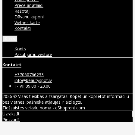
Prece ar atlaidi
Ražotāji
Dāvanu kuponi
Vietnes karte
Kontakti
Konts
Konts
Pasūtījumu vēsture
Kontakti
+37060766233
info@beautyspot.lv
I - VII 09.00 - 20.00
2026 © Visas tiesības aizsargātas. Kopēt un koplietot informāciju
bez vietnes īpašnieka atļaujas ir aizliegts.
Tiešsaistes veikalu noma
-
eShoprent.com
Uzrakstīt
Piezvanīt