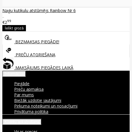
Nagu kutikulu atstūmējs Rainbow Nr 6
..
99
€2
BEZMAKSAS PIEGĀDE!
PREČU ATGRIEŠANA
MAKSĀJUMS PIEGĀDES LAIKĀ
Informācija
Piegāde
Preču apmaksa
Par mums
Biežāk uzdotie jautājumi
Pirkuma noteikumi un nosacījumi
Privātuma politika
Klientu apkalpošana
Visas preces