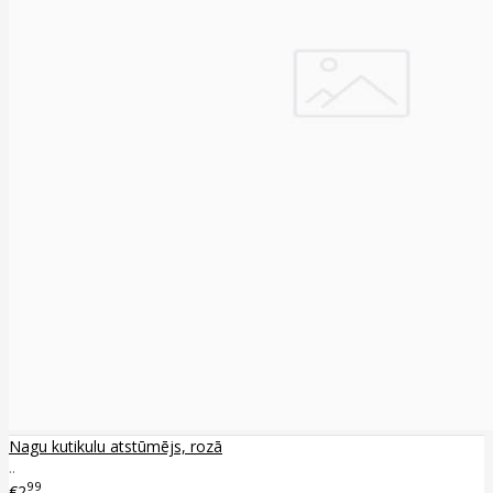
Nagu kutikulu atstūmējs, rozā
..
99
€2