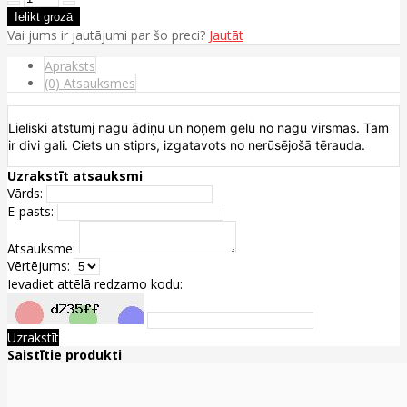
Vai jums ir jautājumi par šo preci?
Jautāt
Apraksts
(0) Atsauksmes
Lieliski atstumj nagu ādiņu un noņem gelu no nagu virsmas. Tam
ir divi gali. Ciets un stiprs, izgatavots no nerūsējošā tērauda.
Uzrakstīt atsauksmi
Vārds:
E-pasts:
Atsauksme:
Vērtējums:
Ievadiet attēlā redzamo kodu:
Uzrakstīt
Saistītie produkti