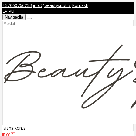
+37060766233
info@beautyspot.lv
Kontakti
LV
RU
Navigācija
Mans konts
00
€0
0