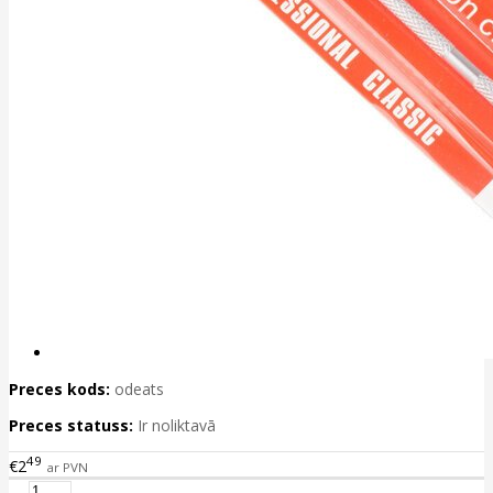
Preces kods:
odeats
Preces statuss:
Ir noliktavā
49
€2
ar PVN