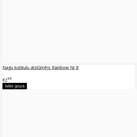
Nagu kutikulu atstūmējs Rainbow Nr 8
..
99
€2