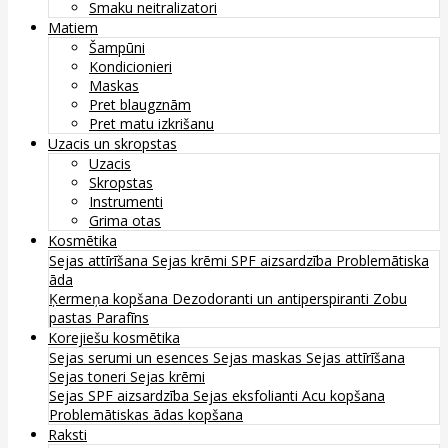
Smaku neitralizatori
Matiem
Šampūni
Kondicionieri
Maskas
Pret blaugznām
Pret matu izkrišanu
Uzacis un skropstas
Uzacis
Skropstas
Instrumenti
Grima otas
Kosmētika
Sejas attīrīšana
Sejas krēmi
SPF aizsardzība
Problemātiska
āda
Ķermeņa kopšana
Dezodoranti un antiperspiranti
Zobu
pastas
Parafīns
Korejiešu kosmētika
Sejas serumi un esences
Sejas maskas
Sejas attīrīšana
Sejas toneri
Sejas krēmi
Sejas SPF aizsardzība
Sejas eksfolianti
Acu kopšana
Problemātiskas ādas kopšana
Raksti