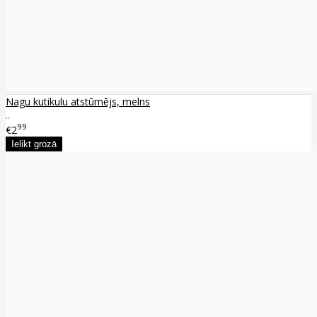
Nagu kutikulu atstūmējs, melns
..
99
€2