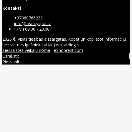
Kontakti
+37060766233
info@beautyspot.lv
I - VII 09.00 - 20.00
2026 © Visas tiesības aizsargātas. Kopēt un koplietot informāciju
bez vietnes īpašnieka atļaujas ir aizliegts.
Tiešsaistes veikalu noma
-
eShoprent.com
Uzrakstīt
Piezvanīt