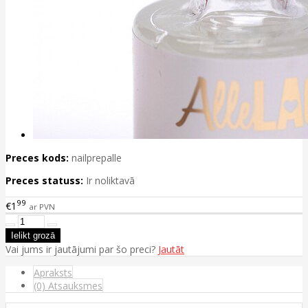
Preces kods:
nailprepalle
Preces statuss:
Ir noliktavā
99
€1
ar PVN
Vai jums ir jautājumi par šo preci?
Jautāt
Apraksts
(0) Atsauksmes