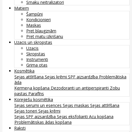
Smaku neitralizatori
Matiem
Šampūni
Kondicionieri
Maskas
Pret blaugznām
Pret matu izkrišanu
Uzacis un skropstas
Uzacis
Skropstas
Instrumenti
Grima otas
Kosmētika
Sejas attīrīšana
Sejas krēmi
SPF aizsardzība
Problemātiska
āda
Ķermeņa kopšana
Dezodoranti un antiperspiranti
Zobu
pastas
Parafīns
Korejiešu kosmētika
Sejas serumi un esences
Sejas maskas
Sejas attīrīšana
Sejas toneri
Sejas krēmi
Sejas SPF aizsardzība
Sejas eksfolianti
Acu kopšana
Problemātiskas ādas kopšana
Raksti