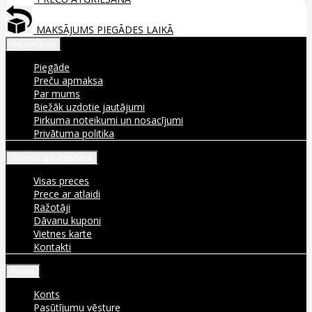
MAKSĀJUMS PIEGĀDES LAIKĀ
Informācija
Piegāde
Preču apmaksa
Par mums
Biežāk uzdotie jautājumi
Pirkuma noteikumi un nosacījumi
Privātuma politika
Klientu apkalpošana
Visas preces
Prece ar atlaidi
Ražotāji
Dāvanu kuponi
Vietnes karte
Kontakti
Konts
Konts
Pasūtījumu vēsture