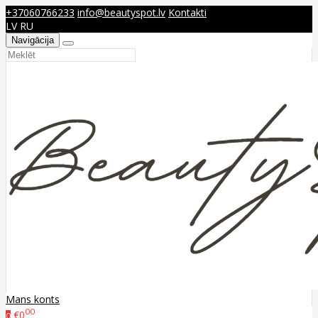
+37060766233
info@beautyspot.lv
Kontakti
LV
RU
Navigācija
Mans konts
00
€0
0