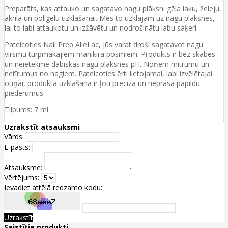
Preparāts, kas attauko un sagatavo nagu plāksni gēla laku, želeju,
akrila un poligēlu uzklāšanai. Mēs to uzklājam uz nagu plāksnes,
lai to labi attaukotu un izžāvētu un nodrošinātu labu saķeri.
Pateicoties Nail Prep AlleLac, jūs varat droši sagatavot nagu
virsmu turpmākajiem manikīra posmiem. Produkts ir bez skābes
un neietekmē dabiskās nagu plāksnes pH. Noņem mitrumu un
netīrumus no nagiem. Pateicoties ērti lietojamai, labi izvēlētajai
otiņai, produkta uzklāšana ir ļoti precīza un neprasa papildu
piederumus.
Tilpums: 7 ml
Uzrakstīt atsauksmi
Vārds:
E-pasts:
Atsauksme:
Vērtējums:
Ievadiet attēlā redzamo kodu:
Uzrakstīt
Saistītie produkti