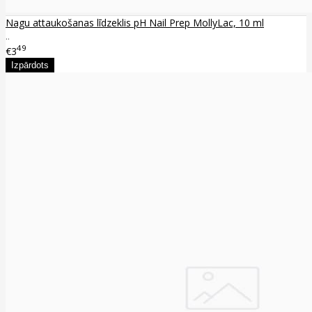
Nagu attaukošanas līdzeklis pH Nail Prep MollyLac, 10 ml
..
49
€3