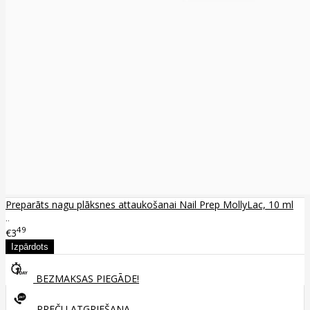
Preparāts nagu plāksnes attaukošanai Nail Prep MollyLac, 10 ml
..
49
€3
BEZMAKSAS PIEGĀDE!
PREČU ATGRIEŠANA