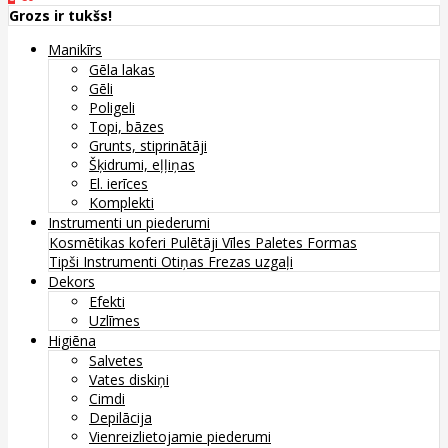
Grozs ir tukšs!
Manikīrs
Gēla lakas
Gēli
Poligeli
Topi, bāzes
Grunts, stiprinātāji
Šķidrumi, eļļiņas
El. ierīces
Komplekti
Instrumenti un piederumi
Kosmētikas koferi
Pulētāji
Vīles
Paletes
Formas
Tipši
Instrumenti
Otiņas
Frezas uzgaļi
Dekors
Efekti
Uzlīmes
Higiēna
Salvetes
Vates diskiņi
Cimdi
Depilācija
Vienreizlietojamie piederumi