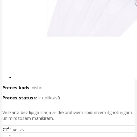
Preces kods:
nisho
Preces statuss:
Ir noliktavā
Virskārta bez lipīgā slāņa ar dekoratīviem spīdumiem ilgnoturīgam
un mirdzošam manikīram.
49
€1
ar PVN