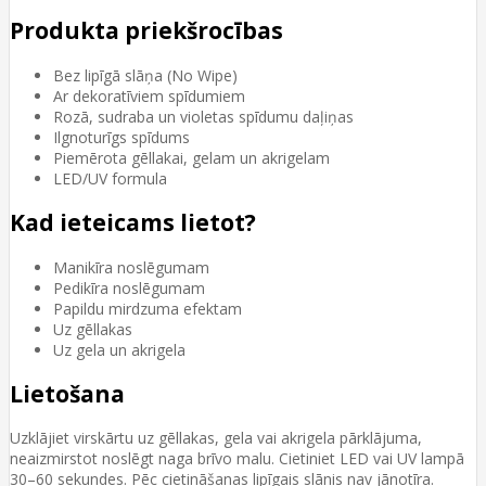
Produkta priekšrocības
Bez lipīgā slāņa (No Wipe)
Ar dekoratīviem spīdumiem
Rozā, sudraba un violetas spīdumu daļiņas
Ilgnoturīgs spīdums
Piemērota gēllakai, gelam un akrigelam
LED/UV formula
Kad ieteicams lietot?
Manikīra noslēgumam
Pedikīra noslēgumam
Papildu mirdzuma efektam
Uz gēllakas
Uz gela un akrigela
Lietošana
Uzklājiet virskārtu uz gēllakas, gela vai akrigela pārklājuma,
neaizmirstot noslēgt naga brīvo malu. Cietiniet LED vai UV lampā
30–60 sekundes. Pēc cietināšanas lipīgais slānis nav jānotīra.