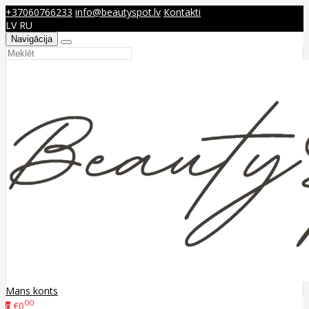
+37060766233
info@beautyspot.lv
Kontakti
LV
RU
Navigācija
Mans konts
00
€0
0