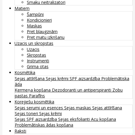
Smaku neitralizatori
Matiem
Šampūni
Kondicionieri
Maskas
Pret blaugznām
Pret matu izkrišanu
Uzacis un skropstas
Uzacis
Skropstas
Instrumenti
Grima otas
Kosmētika
Sejas attīrīšana
Sejas krēmi
SPF aizsardzība
Problemātiska
āda
Ķermeņa kopšana
Dezodoranti un antiperspiranti
Zobu
pastas
Parafīns
Korejiešu kosmētika
Sejas serumi un esences
Sejas maskas
Sejas attīrīšana
Sejas toneri
Sejas krēmi
Sejas SPF aizsardzība
Sejas eksfolianti
Acu kopšana
Problemātiskas ādas kopšana
Raksti