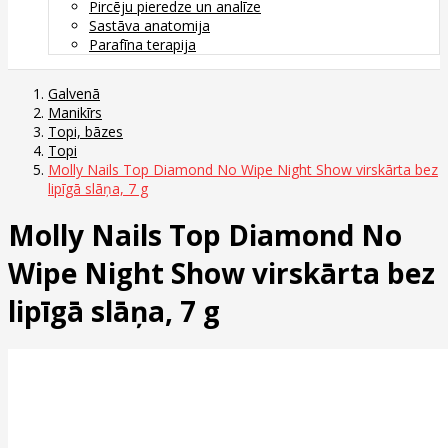
Pircēju pieredze un analīze
Sastāva anatomija
Parafīna terapija
Galvenā
Manikīrs
Topi, bāzes
Topi
Molly Nails Top Diamond No Wipe Night Show virskārta bez
lipīgā slāņa, 7 g
Molly Nails Top Diamond No
Wipe Night Show virskārta bez
lipīgā slāņa, 7 g