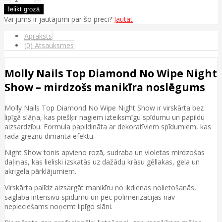
Vai jums ir jautājumi par šo preci?
Jautāt
Apraksts
(0) Atsauksmes
Molly Nails Top Diamond No Wipe Night
Show – mirdzošs manikīra noslēgums
Molly Nails Top Diamond No Wipe Night Show ir virskārta bez
lipīgā slāņa, kas piešķir nagiem izteiksmīgu spīdumu un papildu
aizsardzību. Formula papildināta ar dekoratīviem spīdumiem, kas
rada greznu dimanta efektu.
Night Show tonis apvieno rozā, sudraba un violetas mirdzošas
daļiņas, kas lieliski izskatās uz dažādu krāsu gēllakas, gela un
akrigela pārklājumiem.
Virskārta palīdz aizsargāt manikīru no ikdienas nolietošanās,
saglabā intensīvu spīdumu un pēc polimerizācijas nav
nepieciešams noņemt lipīgo slāni.