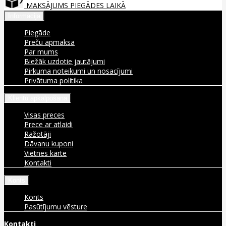
MAKSĀJUMS PIEGĀDES LAIKĀ
Informācija
Piegāde
Preču apmaksa
Par mums
Biežāk uzdotie jautājumi
Pirkuma noteikumi un nosacījumi
Privātuma politika
Klientu apkalpošana
Visas preces
Prece ar atlaidi
Ražotāji
Dāvanu kuponi
Vietnes karte
Kontakti
Konts
Konts
Pasūtījumu vēsture
Kontakti