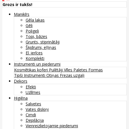
Grozs ir tukšs!
Manikīrs
Gēla lakas
Gēli
Poligeli
Topi, bāzes
Grunts, stiprinātāji
Šķidrumi, eļļiņas
El. ierīces
Komplekti
Instrumenti un piederumi
Kosmētikas koferi
Pulētāji
Vīles
Paletes
Formas
Tipši
Instrumenti
Otiņas
Frezas uzgaļi
Dekors
Efekti
Uzlīmes
Higiēna
Salvetes
Vates diskiņi
Cimdi
Depilācija
Vienreizlietojamie piederumi