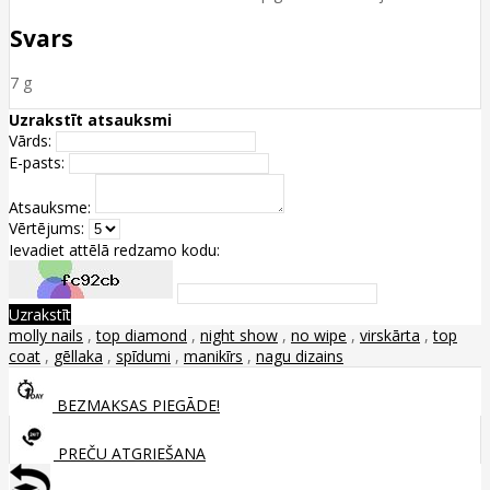
Svars
7 g
Uzrakstīt atsauksmi
Vārds:
E-pasts:
Atsauksme:
Vērtējums:
Ievadiet attēlā redzamo kodu:
Uzrakstīt
molly nails
,
top diamond
,
night show
,
no wipe
,
virskārta
,
top
coat
,
gēllaka
,
spīdumi
,
manikīrs
,
nagu dizains
BEZMAKSAS PIEGĀDE!
PREČU ATGRIEŠANA