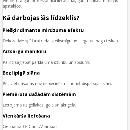
Piemērota gan profesionālai lietošanai, gan manikīram mājas
apstākļos.
Kā darbojas šis līdzeklis?
Piešķir dimanta mirdzuma efektu
Dekoratīvie spīdumi rada izteiksmīgu un elegantu nagu izskatu.
Aizsargā manikīru
Palīdz saglabāt pārklājuma izturību un spīdumu.
Bez lipīgā slāņa
Pēc cietināšanas nav nepieciešams notīrīt dispersijas slāni.
Piemērota dažādām sistēmām
Lietojama uz gēllakas, gela un akrigela.
Vienkārša lietošana
Cietināma LED un UV lampās.