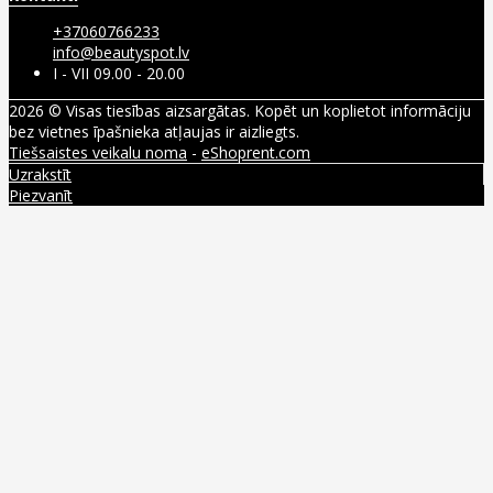
+37060766233
info@beautyspot.lv
I - VII 09.00 - 20.00
2026 © Visas tiesības aizsargātas. Kopēt un koplietot informāciju
bez vietnes īpašnieka atļaujas ir aizliegts.
Tiešsaistes veikalu noma
-
eShoprent.com
Uzrakstīt
Piezvanīt