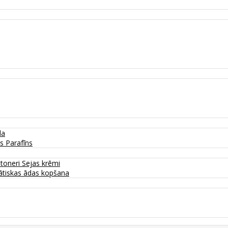
da
as
Parafīns
 toneri
Sejas krēmi
tiskas ādas kopšana