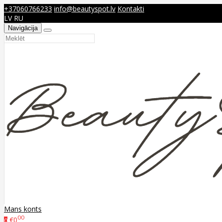
+37060766233
info@beautyspot.lv
Kontakti
LV
RU
Navigācija
Mans konts
00
€0
0