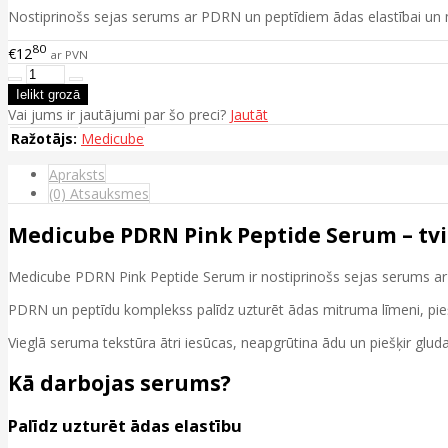
Nostiprinošs sejas serums ar PDRN un peptīdiem ādas elastībai u
80
€12
ar PVN
Vai jums ir jautājumi par šo preci?
Jautāt
Ražotājs:
Medicube
Apraksts
(0) Atsauksmes
Medicube PDRN Pink Peptide Serum – tv
Medicube PDRN Pink Peptide Serum ir nostiprinošs sejas serums ar
PDRN un peptīdu komplekss palīdz uzturēt ādas mitruma līmeni, piešķi
Vieglā seruma tekstūra ātri iesūcas, neapgrūtina ādu un piešķir glud
Kā darbojas serums?
Palīdz uzturēt ādas elastību