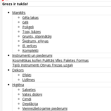
Grozs ir tukšs!
Manikīrs
Gēla lakas
Gēli
Poligeli
Topi, bāzes
Grunts, stiprinātāji
Šķidrumi, eļļiņas
El. ierīces
Komplekti
Instrumenti un piederumi
Kosmētikas koferi
Pulētāji
Vīles
Paletes
Formas
Tipši
Instrumenti
Otiņas
Frezas uzgaļi
Dekors
Efekti
Uzlīmes
Higiēna
Salvetes
Vates diskiņi
Cimdi
Depilācija
Vienreizlietojamie piederumi