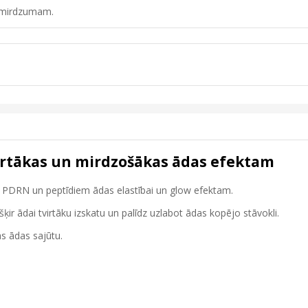
n mirdzumam.
irtākas un mirdzošākas ādas efektam
 PDRN un peptīdiem ādas elastībai un glow efektam.
r ādai tvirtāku izskatu un palīdz uzlabot ādas kopējo stāvokli.
as ādas sajūtu.