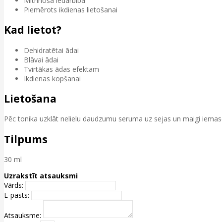
Mitrinoša iedarbība
Piemērots ikdienas lietošanai
Kad lietot?
Dehidratētai ādai
Blāvai ādai
Tvirtākas ādas efektam
Ikdienas kopšanai
Lietošana
Pēc tonika uzklāt nelielu daudzumu seruma uz sejas un maigi iemasēt
Tilpums
30 ml
Uzrakstīt atsauksmi
Vārds:
E-pasts:
Atsauksme: