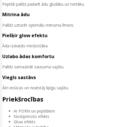
Peptīdi palīdz padarīt ādu gludāku un tvirtāku.
Mitrina ādu
Palīdz uzturēt optimālu mitruma līmeni.
Piešķir glow efektu
Āda izskatās mirdzošāka.
Uzlabo ādas komfortu
Palīdz samazināt sausuma sajūtu.
Viegls sastāvs
Ātri iesūcas un neatstāj lipīgu sajūtu.
Priekšrocības
Ar PDRN un peptīdiem
Nostiprinošs efekts
Glow efekts