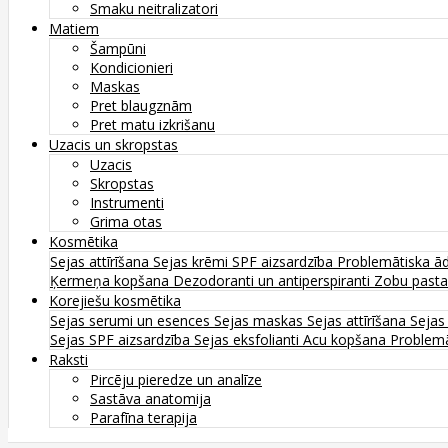
Smaku neitralizatori
Matiem
Šampūni
Kondicionieri
Maskas
Pret blaugznām
Pret matu izkrišanu
Uzacis un skropstas
Uzacis
Skropstas
Instrumenti
Grima otas
Kosmētika
Sejas attīrīšana
Sejas krēmi
SPF aizsardzība
Problemātiska ā
Ķermeņa kopšana
Dezodoranti un antiperspiranti
Zobu past
Korejiešu kosmētika
Sejas serumi un esences
Sejas maskas
Sejas attīrīšana
Sejas
Sejas SPF aizsardzība
Sejas eksfolianti
Acu kopšana
Problemā
Raksti
Pircēju pieredze un analīze
Sastāva anatomija
Parafīna terapija