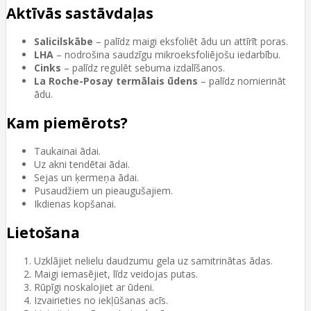
Aktīvās sastāvdaļas
Salicilskābe
– palīdz maigi eksfoliēt ādu un attīrīt poras.
LHA
– nodrošina saudzīgu mikroeksfoliējošu iedarbību.
Cinks
– palīdz regulēt sebuma izdalīšanos.
La Roche-Posay termālais ūdens
– palīdz nomierināt
ādu.
Kam piemērots?
Taukainai ādai.
Uz akni tendētai ādai.
Sejas un ķermeņa ādai.
Pusaudžiem un pieaugušajiem.
Ikdienas kopšanai.
Lietošana
Uzklājiet nelielu daudzumu gela uz samitrinātas ādas.
Maigi iemasējiet, līdz veidojas putas.
Rūpīgi noskalojiet ar ūdeni.
Izvairieties no iekļūšanas acīs.