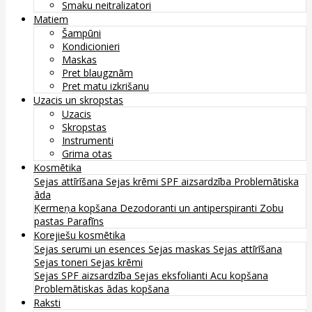
Smaku neitralizatori
Matiem
Šampūni
Kondicionieri
Maskas
Pret blaugznām
Pret matu izkrišanu
Uzacis un skropstas
Uzacis
Skropstas
Instrumenti
Grima otas
Kosmētika
Sejas attīrīšana
Sejas krēmi
SPF aizsardzība
Problemātiska
āda
Ķermeņa kopšana
Dezodoranti un antiperspiranti
Zobu
pastas
Parafīns
Korejiešu kosmētika
Sejas serumi un esences
Sejas maskas
Sejas attīrīšana
Sejas toneri
Sejas krēmi
Sejas SPF aizsardzība
Sejas eksfolianti
Acu kopšana
Problemātiskas ādas kopšana
Raksti