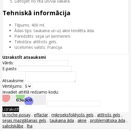
Lietojiet no rīta un/vai vakarā.
Tehniskā informācija
Tilpums: 400 ml.
Ādas tips: taukaina un uz akni tendēta āda.
Paredzēts: sejai un ķermenim.
Tekstūra: attīrošs gels.
Izcelsmes valsts: Francija.
Uzrakstīt atsauksmi
Vārds:
E-pasts:
Atsauksme:
Vērtējums:
Ievadiet attēlā redzamo kodu:
Uzrakstīt
la roche-posay
,
effaclar
,
mikroeksfoliējošs gels
,
attīrošs gels
,
sejas mazgāšanas gels
,
taukaina āda
,
akne
,
problemātiska āda
,
salicilskābe
,
lha