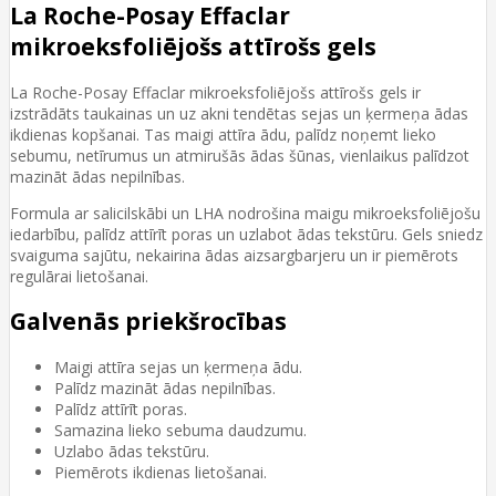
La Roche-Posay Effaclar
mikroeksfoliējošs attīrošs gels
La Roche-Posay Effaclar mikroeksfoliējošs attīrošs gels ir
izstrādāts taukainas un uz akni tendētas sejas un ķermeņa ādas
ikdienas kopšanai. Tas maigi attīra ādu, palīdz noņemt lieko
sebumu, netīrumus un atmirušās ādas šūnas, vienlaikus palīdzot
mazināt ādas nepilnības.
Formula ar salicilskābi un LHA nodrošina maigu mikroeksfoliējošu
iedarbību, palīdz attīrīt poras un uzlabot ādas tekstūru. Gels sniedz
svaiguma sajūtu, nekairina ādas aizsargbarjeru un ir piemērots
regulārai lietošanai.
Galvenās priekšrocības
Maigi attīra sejas un ķermeņa ādu.
Palīdz mazināt ādas nepilnības.
Palīdz attīrīt poras.
Samazina lieko sebuma daudzumu.
Uzlabo ādas tekstūru.
Piemērots ikdienas lietošanai.