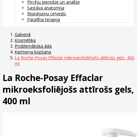
Pircēju pieredze un analīze
Sastāva anatomija
Risinājumu ceļvedis
Parafīna terapija
Galvenā
Kosmētika
Problemātiska āda
Ķermeņa kopšana
La Roche-Posay Effaclar mikroeksfoliējošs attīrošs gels, 400
ml
La Roche-Posay Effaclar
mikroeksfoliējošs attīrošs gels,
400 ml