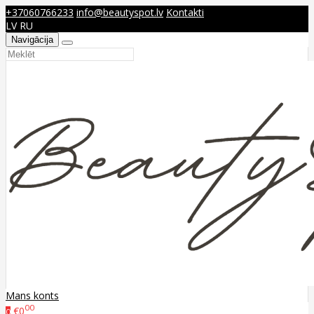
+37060766233
info@beautyspot.lv
Kontakti
LV
RU
Navigācija
Mans konts
00
€0
0