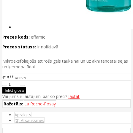
Preces kods:
effamic
Preces statuss:
Ir noliktavā
Mikroeksfoliējošs attīrošs gels taukainai un uz akni tendētai sejas
un ķermeņa ādai.
99
€15
ar PVN
Vai jums ir jautājumi par šo preci?
Jautāt
Ražotājs:
La Roche-Posay
Apraksts
(0) Atsauksmes