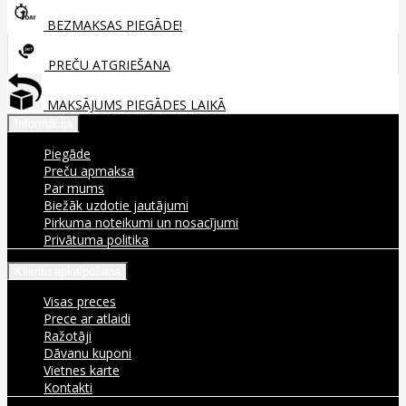
BEZMAKSAS PIEGĀDE!
PREČU ATGRIEŠANA
MAKSĀJUMS PIEGĀDES LAIKĀ
Informācija
Piegāde
Preču apmaksa
Par mums
Biežāk uzdotie jautājumi
Pirkuma noteikumi un nosacījumi
Privātuma politika
Klientu apkalpošana
Visas preces
Prece ar atlaidi
Ražotāji
Dāvanu kuponi
Vietnes karte
Kontakti