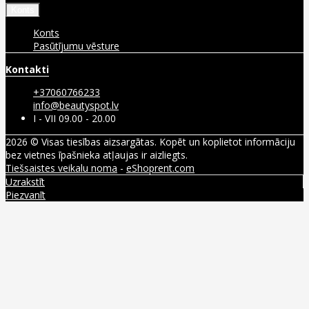
Konts
Konts
Pasūtījumu vēsture
Kontakti
+37060766233
info@beautyspot.lv
I - VII 09.00 - 20.00
2026 © Visas tiesības aizsargātas. Kopēt un koplietot informāciju
bez vietnes īpašnieka atļaujas ir aizliegts.
Tiešsaistes veikalu noma
-
eShoprent.com
Uzrakstīt
Piezvanīt