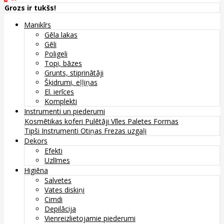
Grozs ir tukšs!
Manikīrs
Gēla lakas
Gēli
Poligeli
Topi, bāzes
Grunts, stiprinātāji
Šķidrumi, eļļiņas
El. ierīces
Komplekti
Instrumenti un piederumi
Kosmētikas koferi
Pulētāji
Vīles
Paletes
Formas
Tipši
Instrumenti
Otiņas
Frezas uzgaļi
Dekors
Efekti
Uzlīmes
Higiēna
Salvetes
Vates diskiņi
Cimdi
Depilācija
Vienreizlietojamie piederumi