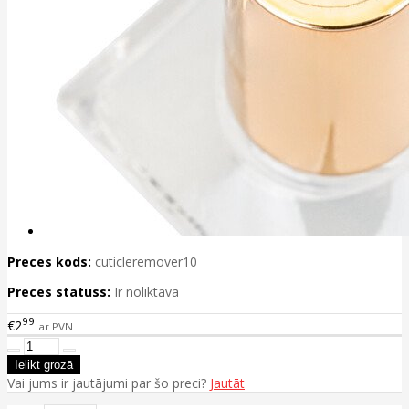
Preces kods:
cuticleremover10
Preces statuss:
Ir noliktavā
99
€2
ar PVN
Vai jums ir jautājumi par šo preci?
Jautāt