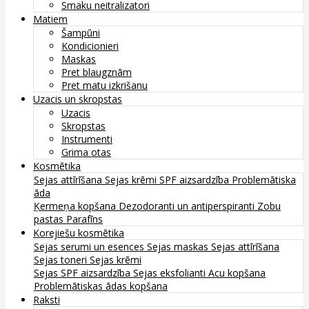
Smaku neitralizatori
Matiem
Šampūni
Kondicionieri
Maskas
Pret blaugznām
Pret matu izkrišanu
Uzacis un skropstas
Uzacis
Skropstas
Instrumenti
Grima otas
Kosmētika
Sejas attīrīšana
Sejas krēmi
SPF aizsardzība
Problemātiska
āda
Ķermeņa kopšana
Dezodoranti un antiperspiranti
Zobu
pastas
Parafīns
Korejiešu kosmētika
Sejas serumi un esences
Sejas maskas
Sejas attīrīšana
Sejas toneri
Sejas krēmi
Sejas SPF aizsardzība
Sejas eksfolianti
Acu kopšana
Problemātiskas ādas kopšana
Raksti