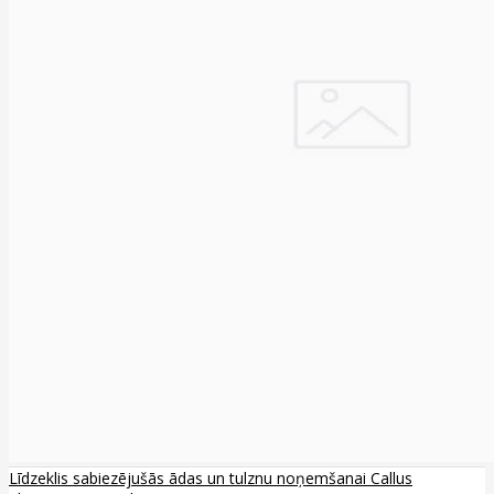
Līdzeklis sabiezējušās ādas un tulznu noņemšanai Callus