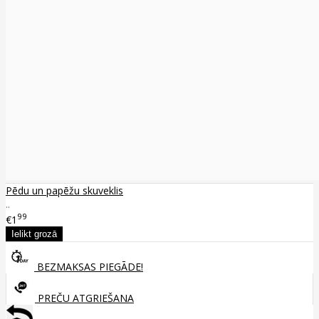
Pēdu un papēžu skuveklis
..
99
€1
BEZMAKSAS PIEGĀDE!
PREČU ATGRIEŠANA