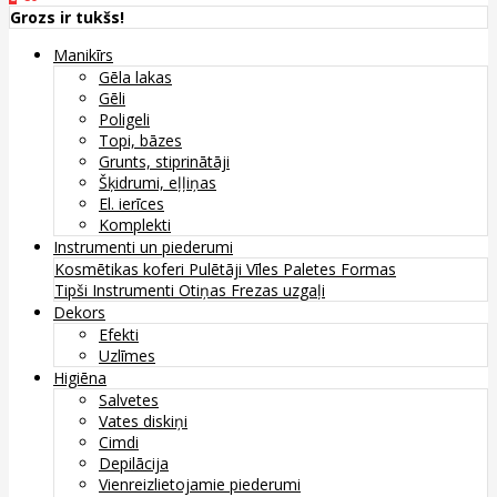
Grozs ir tukšs!
Manikīrs
Gēla lakas
Gēli
Poligeli
Topi, bāzes
Grunts, stiprinātāji
Šķidrumi, eļļiņas
El. ierīces
Komplekti
Instrumenti un piederumi
Kosmētikas koferi
Pulētāji
Vīles
Paletes
Formas
Tipši
Instrumenti
Otiņas
Frezas uzgaļi
Dekors
Efekti
Uzlīmes
Higiēna
Salvetes
Vates diskiņi
Cimdi
Depilācija
Vienreizlietojamie piederumi