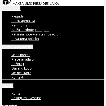
MAKSĀJUMS PIEGĀDES LAIKĀ
Informācija
Piegāde
Preču apmaksa
Par mums
Biežāk uzdotie jautājumi
Pirkuma noteikumi un nosacījumi
Privātuma politika
Klientu apkalpošana
Visas preces
Prece ar atlaidi
Ražotāji
Dāvanu kuponi
Vietnes karte
Kontakti
Konts
Konts
Pasūtījumu vēsture
Kontakti