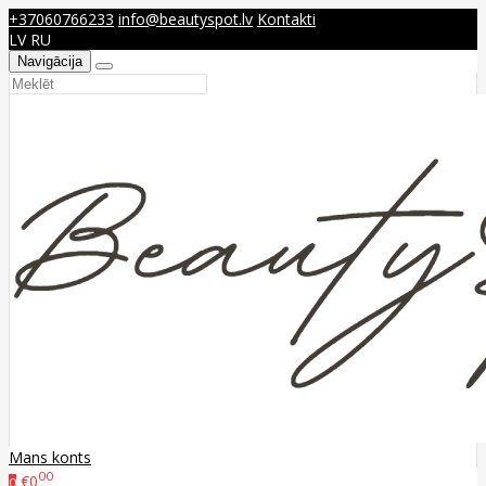
+37060766233
info@beautyspot.lv
Kontakti
LV
RU
Navigācija
Mans konts
00
€0
0