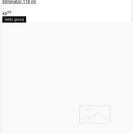
Eliminator 118 ml
..
99
€8