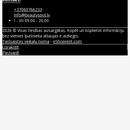
+37060766233
info@beautyspot.lv
I - VII 09.00 - 20.00
2026 © Visas tiesības aizsargātas. Kopēt un koplietot informāciju
bez vietnes īpašnieka atļaujas ir aizliegts.
Tiešsaistes veikalu noma
-
eShoprent.com
Uzrakstīt
Piezvanīt