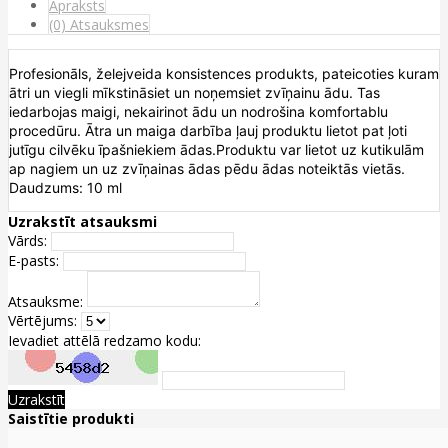
Apraksts
(0) Atsauksmes
Profesionāls, želejveida konsistences produkts, pateicoties kuram
ātri un viegli mīkstināsiet un noņemsiet zvīņainu ādu. Tas
iedarbojas maigi, nekairinot ādu un nodrošina komfortablu
procedūru. Ātra un maiga darbība ļauj produktu lietot pat ļoti
jutīgu cilvēku īpašniekiem ādas.Produktu var lietot uz kutikulām
ap nagiem un uz zvīņainas ādas pēdu ādas noteiktās vietās.
Daudzums: 10 ml
Uzrakstīt atsauksmi
Vārds:
E-pasts:
Atsauksme:
Vērtējums:
Ievadiet attēlā redzamo kodu:
Uzrakstīt
Saistītie produkti