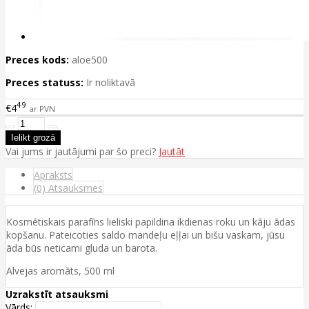
Preces kods:
aloe500
Preces statuss:
Ir noliktavā
49
€4
ar PVN
Vai jums ir jautājumi par šo preci?
Jautāt
Apraksts
(0) Atsauksmes
Kosmētiskais parafīns lieliski papildina ikdienas roku un kāju ādas
kopšanu. Pateicoties saldo mandeļu eļļai un bišu vaskam, jūsu
āda būs neticami gluda un barota.
Alvejas aromāts, 500 ml
Uzrakstīt atsauksmi
Vārds: