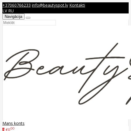
+37060766233
info@beautyspot.lv
Kontakti
LV
RU
Navigācija
Mans konts
00
€0
0