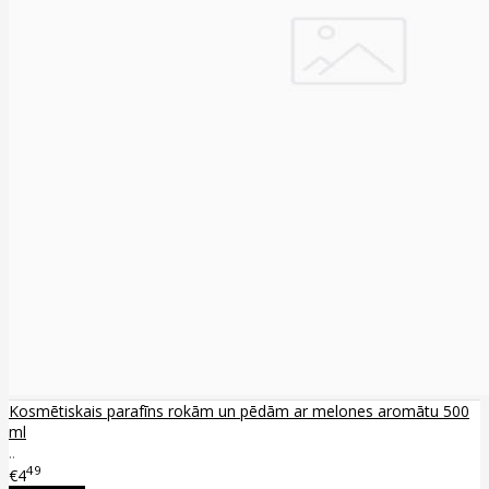
Kosmētiskais parafīns rokām un pēdām ar melones aromātu 500
ml
..
49
€4