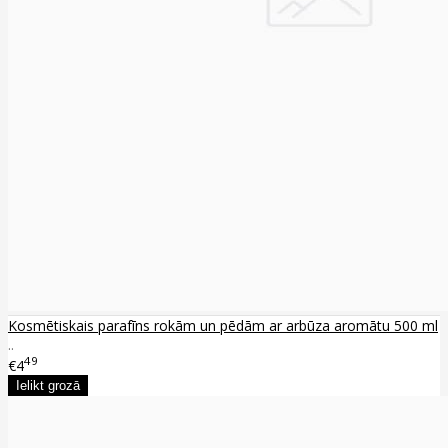
Kosmētiskais parafīns rokām un pēdām ar arbūza aromātu 500 ml
..
49
€4