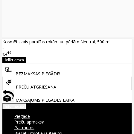
Kosmētiskais parafīns rokām un pēdām Neutral, 500 ml
..
49
€4
BEZMAKSAS PIEGĀDE!
PREČU ATGRIEŠANA
MAKSĀJUMS PIEGĀDES LAIKĀ
Informācija
Piegāde
Preču apmaksa
Par mums
Biežāk uzdotie jautājumi