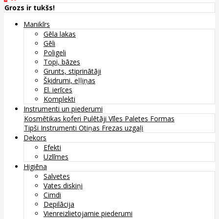
Grozs ir tukšs!
Manikīrs
Gēla lakas
Gēli
Poligeli
Topi, bāzes
Grunts, stiprinātāji
Šķidrumi, eļļiņas
El. ierīces
Komplekti
Instrumenti un piederumi
Kosmētikas koferi
Pulētāji
Vīles
Paletes
Formas
Tipši
Instrumenti
Otiņas
Frezas uzgaļi
Dekors
Efekti
Uzlīmes
Higiēna
Salvetes
Vates diskiņi
Cimdi
Depilācija
Vienreizlietojamie piederumi