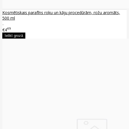
Kosmētiskais parafīns roku un kāju procedūrām, rožu aromāts,
500 ml
..
49
€4