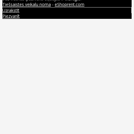
Tiešsaistes veikalu noma
-
eShoprent.com
Uzrakstīt
Piezvanīt