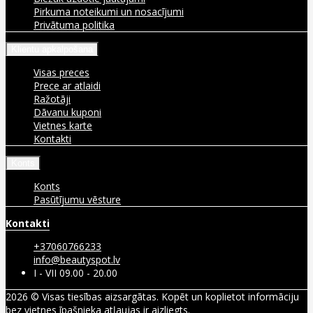
Pirkuma noteikumi un nosacījumi
Privātuma politika
Klientu apkalpošana
Visas preces
Prece ar atlaidi
Ražotāji
Dāvanu kuponi
Vietnes karte
Kontakti
Konts
Konts
Pasūtījumu vēsture
Kontakti
+37060766233
info@beautyspot.lv
I - VII 09.00 - 20.00
2026 © Visas tiesības aizsargātas. Kopēt un koplietot informāciju
bez vietnes īpašnieka atļaujas ir aizliegts.