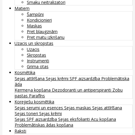
Smaku neitralizatori
Matiem
Šampūni
Kondicionieri
Maskas
Pret blaugznām
Pret matu izkrišanu
Uzacis un skropstas
Uzacis
Skropstas
Instrumenti
Grima otas
Kosmētika
Sejas attīrīšana
Sejas krēmi
SPF aizsardzība
Problemātiska
āda
Ķermeņa kopšana
Dezodoranti un antiperspiranti
Zobu
pastas
Parafīns
Korejiešu kosmētika
Sejas serumi un esences
Sejas maskas
Sejas attīrīšana
Sejas toneri
Sejas krēmi
Sejas SPF aizsardzība
Sejas eksfolianti
Acu kopšana
Problemātiskas ādas kopšana
Raksti