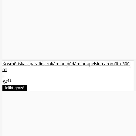
Kosmētiskais parafīns rokām un pēdām ar apelsīnu aromātu 500
ml
..
49
€4