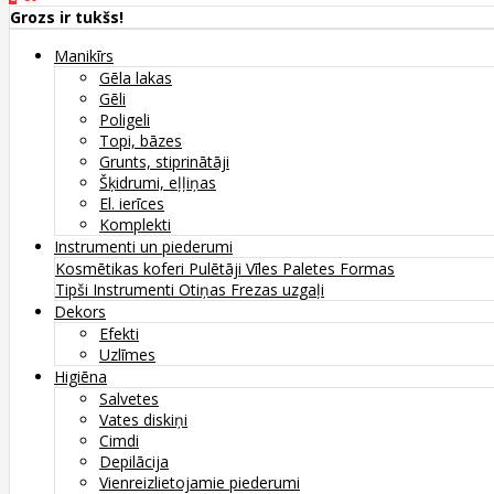
Grozs ir tukšs!
Manikīrs
Gēla lakas
Gēli
Poligeli
Topi, bāzes
Grunts, stiprinātāji
Šķidrumi, eļļiņas
El. ierīces
Komplekti
Instrumenti un piederumi
Kosmētikas koferi
Pulētāji
Vīles
Paletes
Formas
Tipši
Instrumenti
Otiņas
Frezas uzgaļi
Dekors
Efekti
Uzlīmes
Higiēna
Salvetes
Vates diskiņi
Cimdi
Depilācija
Vienreizlietojamie piederumi