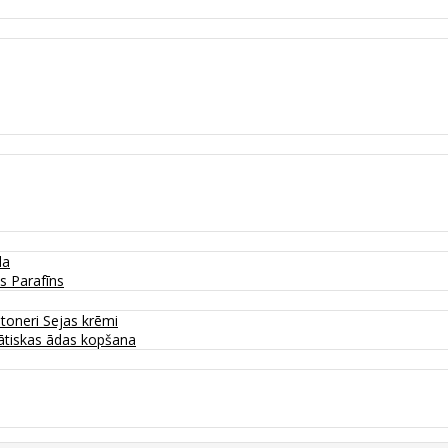
da
as
Parafīns
 toneri
Sejas krēmi
tiskas ādas kopšana