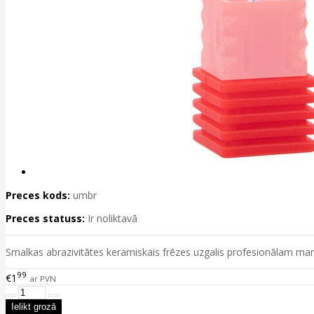
Preces kods:
umbr
Preces statuss:
Ir noliktavā
Smalkas abrazivitātes keramiskais frēzes uzgalis profesionālam man
99
€1
ar PVN