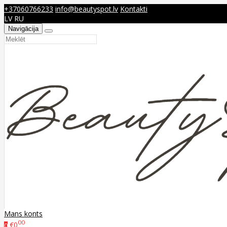
+37060766233
info@beautyspot.lv
Kontakti
LV
RU
Navigācija
Mans konts
00
€0
0