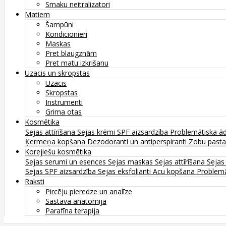
Smaku neitralizatori
Matiem
Šampūni
Kondicionieri
Maskas
Pret blaugznām
Pret matu izkrišanu
Uzacis un skropstas
Uzacis
Skropstas
Instrumenti
Grima otas
Kosmētika
Sejas attīrīšana
Sejas krēmi
SPF aizsardzība
Problemātiska ā
Ķermeņa kopšana
Dezodoranti un antiperspiranti
Zobu past
Korejiešu kosmētika
Sejas serumi un esences
Sejas maskas
Sejas attīrīšana
Sejas
Sejas SPF aizsardzība
Sejas eksfolianti
Acu kopšana
Problemā
Raksti
Pircēju pieredze un analīze
Sastāva anatomija
Parafīna terapija