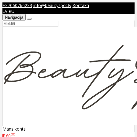
+37060766233
info@beautyspot.lv
Kontakti
LV
RU
Navigācija
Mans konts
00
€0
0