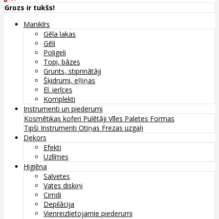
Grozs ir tukšs!
Manikīrs
Gēla lakas
Gēli
Poligeli
Topi, bāzes
Grunts, stiprinātāji
Šķidrumi, eļļiņas
El. ierīces
Komplekti
Instrumenti un piederumi
Kosmētikas koferi
Pulētāji
Vīles
Paletes
Formas
Tipši
Instrumenti
Otiņas
Frezas uzgaļi
Dekors
Efekti
Uzlīmes
Higiēna
Salvetes
Vates diskiņi
Cimdi
Depilācija
Vienreizlietojamie piederumi