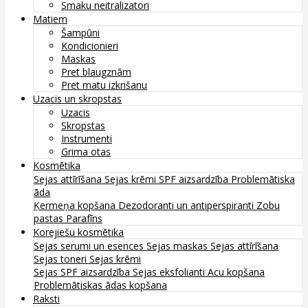
Smaku neitralizatori
Matiem
Šampūni
Kondicionieri
Maskas
Pret blaugznām
Pret matu izkrišanu
Uzacis un skropstas
Uzacis
Skropstas
Instrumenti
Grima otas
Kosmētika
Sejas attīrīšana
Sejas krēmi
SPF aizsardzība
Problemātiska
āda
Ķermeņa kopšana
Dezodoranti un antiperspiranti
Zobu
pastas
Parafīns
Korejiešu kosmētika
Sejas serumi un esences
Sejas maskas
Sejas attīrīšana
Sejas toneri
Sejas krēmi
Sejas SPF aizsardzība
Sejas eksfolianti
Acu kopšana
Problemātiskas ādas kopšana
Raksti