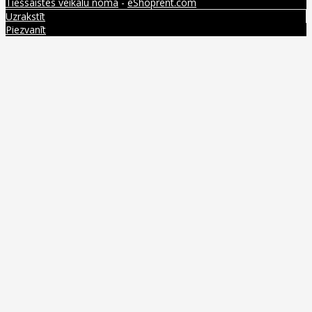
Tiešsaistes veikalu noma
-
eShoprent.com
Uzrakstīt
Piezvanīt