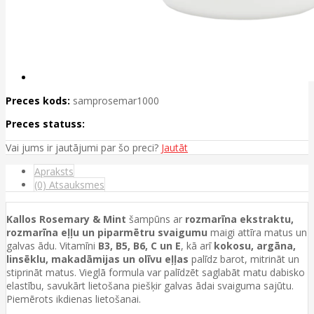
Preces kods:
samprosemar1000
Preces statuss:
Vai jums ir jautājumi par šo preci?
Jautāt
Apraksts
(0) Atsauksmes
Kallos Rosemary & Mint
šampūns ar
rozmarīna ekstraktu,
rozmarīna eļļu un piparmētru svaigumu
maigi attīra matus un
galvas ādu. Vitamīni
B3, B5, B6, C un E
, kā arī
kokosu, argāna,
linsēklu, makadāmijas un olīvu eļļas
palīdz barot, mitrināt un
stiprināt matus. Vieglā formula var palīdzēt saglabāt matu dabisko
elastību, savukārt lietošana piešķir galvas ādai svaiguma sajūtu.
Piemērots ikdienas lietošanai.