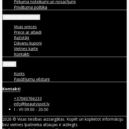
Pirkuma noteikumi un nosacījumi
Privātuma politika
Klientu apkalpošana
Visas preces
Prece ar atlaidi
Ražotāji
Dāvanu kuponi
Vietnes karte
Kontakti
Konts
Konts
Pasūtījumu vēsture
Kontakti
+37060766233
info@beautyspot.lv
I - VII 09.00 - 20.00
2026 © Visas tiesības aizsargātas. Kopēt un koplietot informāciju
bez vietnes īpašnieka atļaujas ir aizliegts.