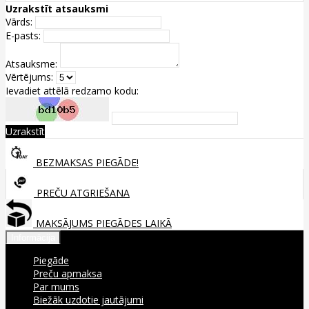
Uzrakstīt atsauksmi
Vārds:
E-pasts:
Atsauksme:
Vērtējums:
Ievadiet attēlā redzamo kodu:
Uzrakstīt
BEZMAKSAS PIEGĀDE!
PREČU ATGRIEŠANA
MAKSĀJUMS PIEGĀDES LAIKĀ
Informācija
Piegāde
Preču apmaksa
Par mums
Biežāk uzdotie jautājumi