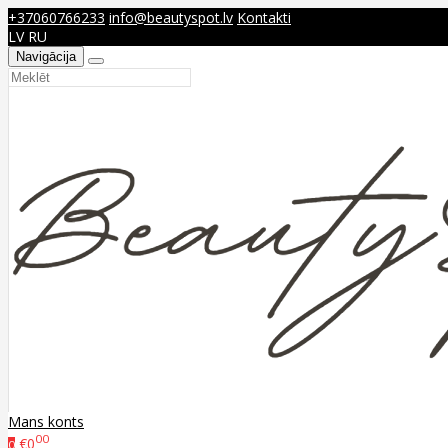
+37060766233
info@beautyspot.lv
Kontakti
LV
RU
Navigācija
Mans konts
00
€0
0