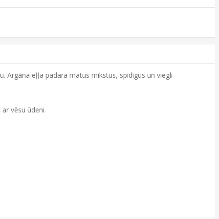
u. Argāna eļļa padara matus mīkstus, spīdīgus un viegli
 ar vēsu ūdeni.