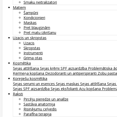
Smaku neitralizatori
Matiem
Šampūni
Kondicionieri
Maskas
Pret blaugznām
Pret matu izkrišanu
Uzacis un skropstas
Uzacis
Skropstas
Instrumenti
Grima otas
Kosmētika
Sejas attīrīšana
Sejas krēmi
SPF aizsardzība
Problemātiska ā
Ķermeņa kopšana
Dezodoranti un antiperspiranti
Zobu past
Korejiešu kosmētika
Sejas serumi un esences
Sejas maskas
Sejas attīrīšana
Sejas
Sejas SPF aizsardzība
Sejas eksfolianti
Acu kopšana
Problemā
Raksti
Pircēju pieredze un analīze
Sastāva anatomija
Risinājumu ceļvedis
Parafīna terapija