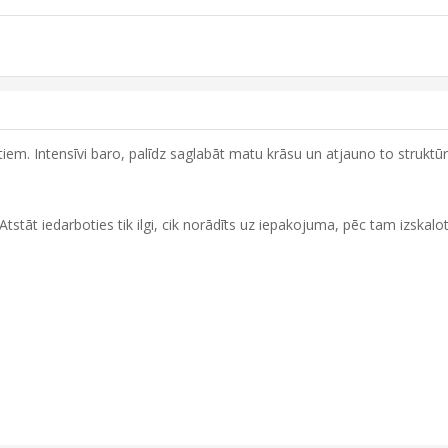
iem. Intensīvi baro, palīdz saglabāt matu krāsu un atjauno to struktūr
stāt iedarboties tik ilgi, cik norādīts uz iepakojuma, pēc tam izskalot