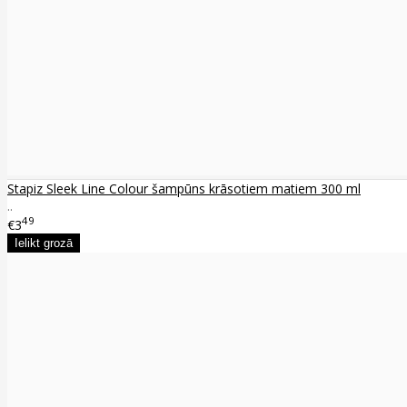
Stapiz Sleek Line Colour šampūns krāsotiem matiem 300 ml
..
49
€3