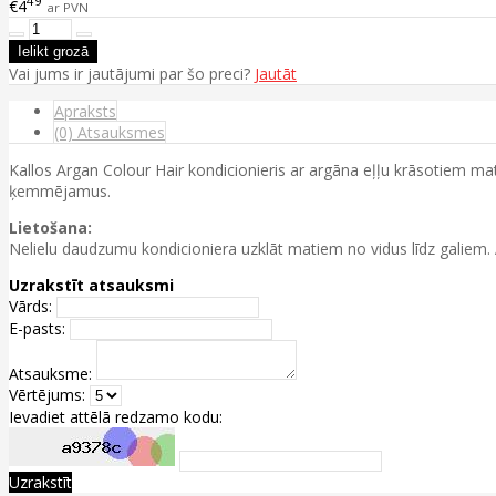
49
€4
ar PVN
Vai jums ir jautājumi par šo preci?
Jautāt
Apraksts
(0) Atsauksmes
Kallos Argan Colour Hair kondicionieris ar argāna eļļu krāsotiem mat
ķemmējamus.
Lietošana:
Nelielu daudzumu kondicioniera uzklāt matiem no vidus līdz galiem. At
Uzrakstīt atsauksmi
Vārds:
E-pasts:
Atsauksme:
Vērtējums:
Ievadiet attēlā redzamo kodu:
Uzrakstīt