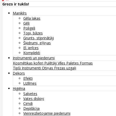
Grozs ir tukšs!
Manikīrs
Gēla lakas
Gēli
Poligeli
Topi, bāzes
Grunts, stiprinātāji
Šķidrumi, eļļiņas
El. ierīces
Komplekti
Instrumenti un piederumi
Kosmētikas koferi
Pulētāji
Vīles
Paletes
Formas
Tipši
Instrumenti
Otiņas
Frezas uzgaļi
Dekors
Efekti
Uzlīmes
Higiēna
Salvetes
Vates diskiņi
Cimdi
Depilācija
Vienreizlietojamie piederumi