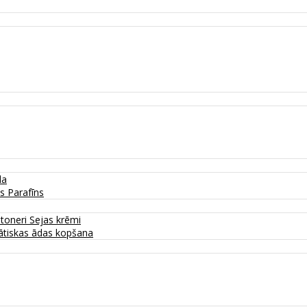
da
as
Parafīns
 toneri
Sejas krēmi
tiskas ādas kopšana