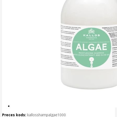
Preces kods:
kallosshampalgae1000