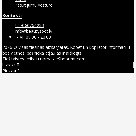
Pasūtījumu vēsture
Kontakti
+37060766233
info@beautyspot.lv
I - VII 09.00 - 20.00
2026 © Visas tiesības aizsargātas. Kopēt un koplietot informāciju
bez vietnes īpašnieka atļaujas ir aizliegts.
Tiešsaistes veikalu noma
-
eShoprent.com
Uzrakstīt
Piezvanīt