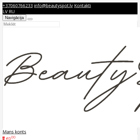
+37060766233
info@beautyspot.lv
Kontakti
LV
RU
Navigācija
Mans konts
00
€0
0