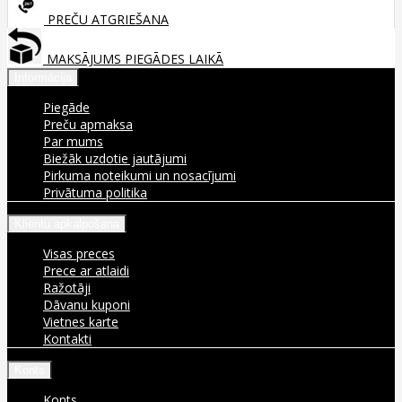
PREČU ATGRIEŠANA
MAKSĀJUMS PIEGĀDES LAIKĀ
Informācija
Piegāde
Preču apmaksa
Par mums
Biežāk uzdotie jautājumi
Pirkuma noteikumi un nosacījumi
Privātuma politika
Klientu apkalpošana
Visas preces
Prece ar atlaidi
Ražotāji
Dāvanu kuponi
Vietnes karte
Kontakti
Konts
Konts