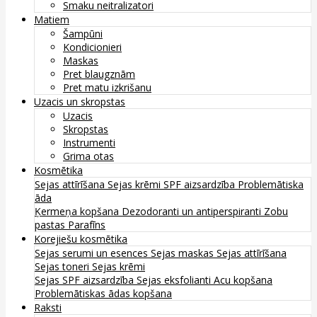
Smaku neitralizatori
Matiem
Šampūni
Kondicionieri
Maskas
Pret blaugznām
Pret matu izkrišanu
Uzacis un skropstas
Uzacis
Skropstas
Instrumenti
Grima otas
Kosmētika
Sejas attīrīšana
Sejas krēmi
SPF aizsardzība
Problemātiska
āda
Ķermeņa kopšana
Dezodoranti un antiperspiranti
Zobu
pastas
Parafīns
Korejiešu kosmētika
Sejas serumi un esences
Sejas maskas
Sejas attīrīšana
Sejas toneri
Sejas krēmi
Sejas SPF aizsardzība
Sejas eksfolianti
Acu kopšana
Problemātiskas ādas kopšana
Raksti