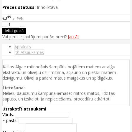
Preces statuss:
Ir noliktavā
49
€3
ar PVN
Vai jums ir jautājumi par šo preci?
Jautāt
Apraksts
(0) Atsauksmes
Kallos Algae mitrinošais šampūns bojātiem matiem ar aļģu
ekstraktu un olīveļļu dziļi mitrina, atjauno un piešķir matiem
dzīvīgumu. Olīveļļa padara matus maigākus un spīdīgākus.
Lietošana:
Nelielu daudzumu šampūna iemasēt mitros matos, līdz tas
saputo, un izskalot. Ja nepieciešams, procedūru atkārtot.
Uzrakstīt atsauksmi
Vārds:
E-pasts: