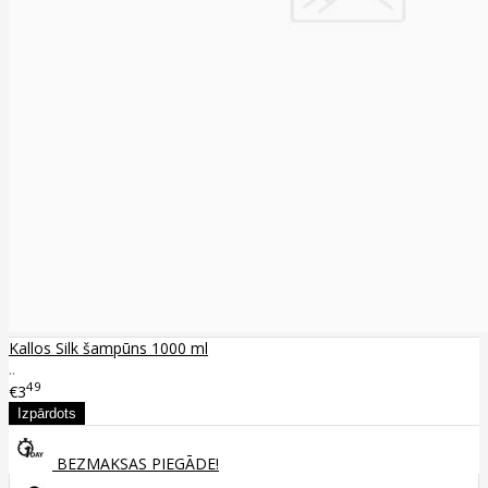
Kallos Silk šampūns 1000 ml
..
49
€3
BEZMAKSAS PIEGĀDE!