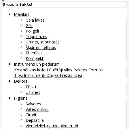
Grozs ir tukšs!
Manikīrs
Gēla lakas
Gēli
Poligeli
Topi, bāzes
Grunts, stiprinātāji
Šķidrumi, eļļiņas
El. ierīces
Komplekti
Instrumenti un piederumi
Kosmētikas koferi
Pulētāji
Vīles
Paletes
Formas
Tipši
Instrumenti
Otiņas
Frezas uzgaļi
Dekors
Efekti
Uzlīmes
Higiēna
Salvetes
Vates diskiņi
Cimdi
Depilācija
Vienreizlietojamie piederumi