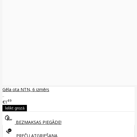
Gēla ota NTN, 6 izmērs
..
49
€1
BEZMAKSAS PIEGĀDE!
PREČU ATGRIEŠANA