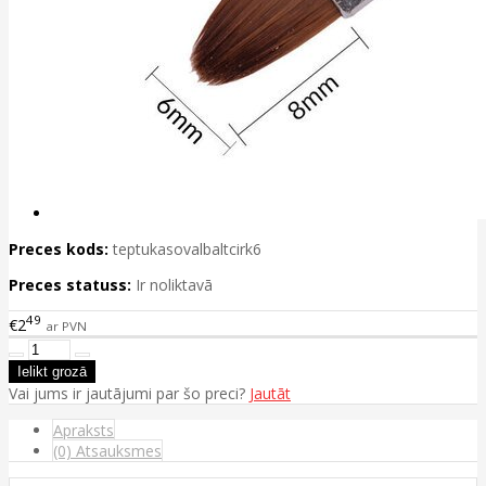
Preces kods:
teptukasovalbaltcirk6
Preces statuss:
Ir noliktavā
49
€2
ar PVN
Vai jums ir jautājumi par šo preci?
Jautāt
Apraksts
(0) Atsauksmes