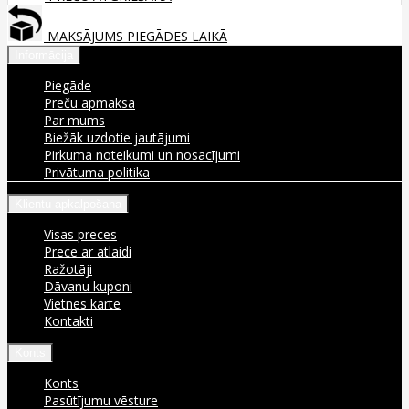
MAKSĀJUMS PIEGĀDES LAIKĀ
Informācija
Piegāde
Preču apmaksa
Par mums
Biežāk uzdotie jautājumi
Pirkuma noteikumi un nosacījumi
Privātuma politika
Klientu apkalpošana
Visas preces
Prece ar atlaidi
Ražotāji
Dāvanu kuponi
Vietnes karte
Kontakti
Konts
Konts
Pasūtījumu vēsture