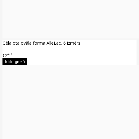
Gēla ota ovāla forma AlleLac, 6 izmērs
..
49
€2