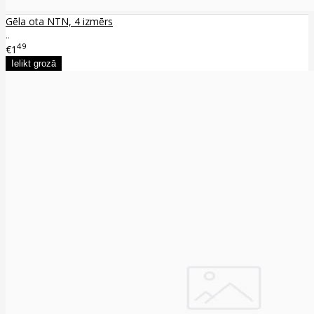
Gēla ota NTN, 4 izmērs
..
49
€1