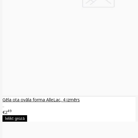
Gēla ota ovāla forma AlleLac, 4 izmērs
..
49
€2