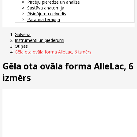
Pircēju pieredze un analīze
Sastāva anatomija
Risinājumu ceļvedis
Parafīna terapija
Galvenā
Instrumenti un piederumi
Otiņas
Gēla ota ovāla forma AlleLac, 6 izmērs
Gēla ota ovāla forma AlleLac, 6
izmērs