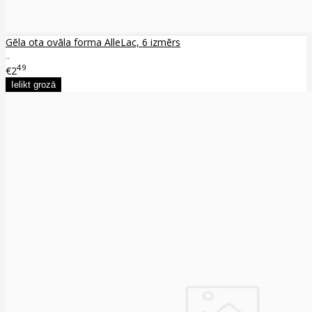
Gēla ota ovāla forma AlleLac, 6 izmērs
..
49
€2