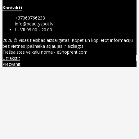
Kontakti
+37060766233
info@beautyspot.lv
I - VII 09.00 - 20.00
2026 © Visas tiesības aizsargātas. Kopēt un koplietot informāciju
bez vietnes īpašnieka atļaujas ir aizliegts.
Tiešsaistes veikalu noma
-
eShoprent.com
Uzrakstīt
Piezvanīt