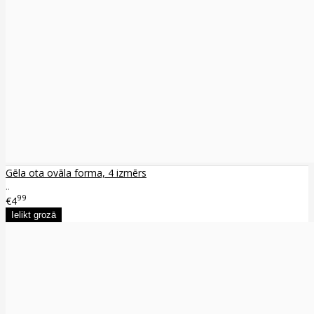
Gēla ota ovāla forma, 4 izmērs
..
99
€4