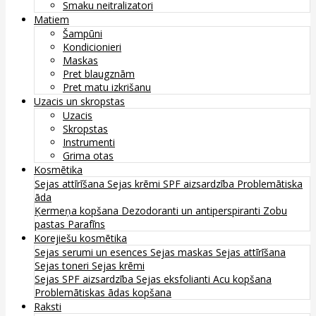
Smaku neitralizatori
Matiem
Šampūni
Kondicionieri
Maskas
Pret blaugznām
Pret matu izkrišanu
Uzacis un skropstas
Uzacis
Skropstas
Instrumenti
Grima otas
Kosmētika
Sejas attīrīšana
Sejas krēmi
SPF aizsardzība
Problemātiska
āda
Ķermeņa kopšana
Dezodoranti un antiperspiranti
Zobu
pastas
Parafīns
Korejiešu kosmētika
Sejas serumi un esences
Sejas maskas
Sejas attīrīšana
Sejas toneri
Sejas krēmi
Sejas SPF aizsardzība
Sejas eksfolianti
Acu kopšana
Problemātiskas ādas kopšana
Raksti