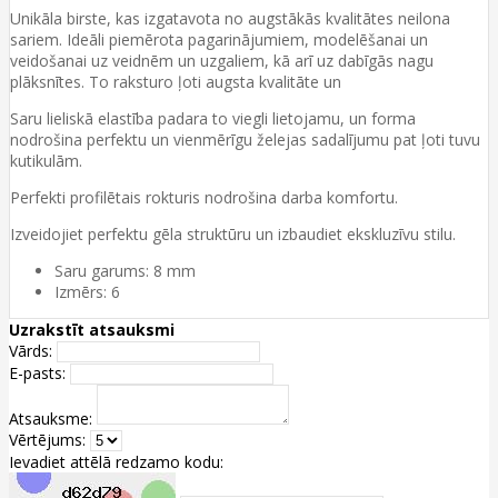
Unikāla birste, kas izgatavota no augstākās kvalitātes neilona
sariem. Ideāli piemērota pagarinājumiem, modelēšanai un
veidošanai uz veidnēm un uzgaliem, kā arī uz dabīgās nagu
plāksnītes. To raksturo ļoti augsta kvalitāte un
Saru lieliskā elastība padara to viegli lietojamu, un forma
nodrošina perfektu un vienmērīgu želejas sadalījumu pat ļoti tuvu
kutikulām.
Perfekti profilētais rokturis nodrošina darba komfortu.
Izveidojiet perfektu gēla struktūru un izbaudiet ekskluzīvu stilu.
Saru garums: 8 mm
Izmērs: 6
Uzrakstīt atsauksmi
Vārds:
E-pasts:
Atsauksme:
Vērtējums:
Ievadiet attēlā redzamo kodu: