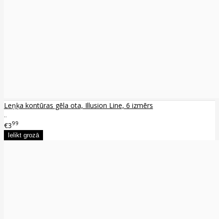
Leņķa kontūras gēla ota, Illusion Line, 6 izmērs
..
99
€3