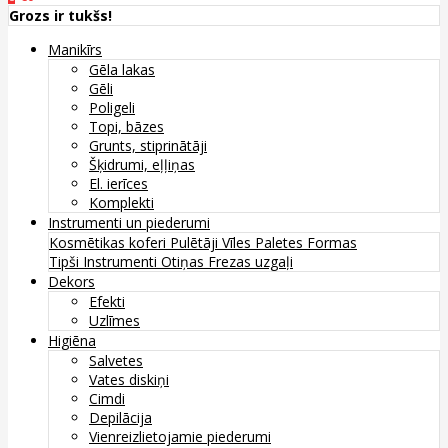
Grozs ir tukšs!
Manikīrs
Gēla lakas
Gēli
Poligeli
Topi, bāzes
Grunts, stiprinātāji
Šķidrumi, eļļiņas
El. ierīces
Komplekti
Instrumenti un piederumi
Kosmētikas koferi
Pulētāji
Vīles
Paletes
Formas
Tipši
Instrumenti
Otiņas
Frezas uzgaļi
Dekors
Efekti
Uzlīmes
Higiēna
Salvetes
Vates diskiņi
Cimdi
Depilācija
Vienreizlietojamie piederumi