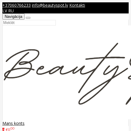
+37060766233
info@beautyspot.lv
Kontakti
LV
RU
Navigācija
Mans konts
00
€0
0