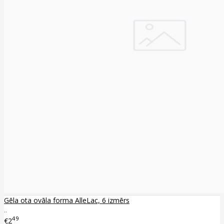
Gēla ota ovāla forma AlleLac, 6 izmērs
..
49
€2