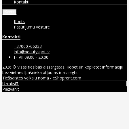
Kontakti
Konts
Konts
Pasūtījumu vēsture
Kontakti
+37060766233
info@beautyspot.lv
I - VII 09.00 - 20.00
2026 © Visas tiesības aizsargātas. Kopēt un koplietot informāciju
bez vietnes īpašnieka atļaujas ir aizliegts.
Tiešsaistes veikalu noma
-
eShoprent.com
Uzrakstīt
Piezvanīt