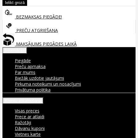
BEZMAKSAS PIEGĀDE!
PREČU ATGRIEŠANA
MAKSĀJUMS PIEGĀDES LAIKĀ
Informācija
Piegāde
Preču apmaksa
Par mums
Biežāk uzdotie jautājumi
Pirkuma noteikumi un nosacījumi
Privātuma politika
Klientu apkalpošana
Visas preces
Prece ar atlaidi
Ražotāji
Dāvanu kuponi
Vietnes karte