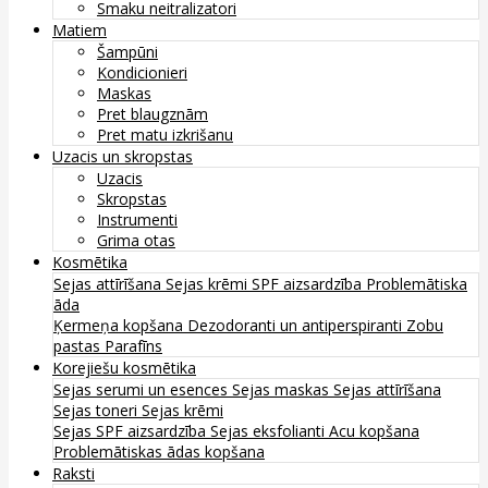
Smaku neitralizatori
Matiem
Šampūni
Kondicionieri
Maskas
Pret blaugznām
Pret matu izkrišanu
Uzacis un skropstas
Uzacis
Skropstas
Instrumenti
Grima otas
Kosmētika
Sejas attīrīšana
Sejas krēmi
SPF aizsardzība
Problemātiska
āda
Ķermeņa kopšana
Dezodoranti un antiperspiranti
Zobu
pastas
Parafīns
Korejiešu kosmētika
Sejas serumi un esences
Sejas maskas
Sejas attīrīšana
Sejas toneri
Sejas krēmi
Sejas SPF aizsardzība
Sejas eksfolianti
Acu kopšana
Problemātiskas ādas kopšana
Raksti