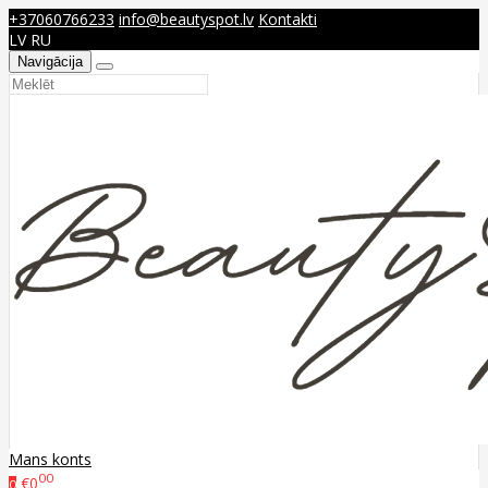
+37060766233
info@beautyspot.lv
Kontakti
LV
RU
Navigācija
Mans konts
00
€0
0