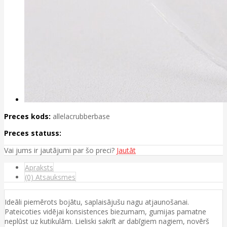
Preces kods:
allelacrubberbase
Preces statuss:
Vai jums ir jautājumi par šo preci?
Jautāt
Apraksts
(0) Atsauksmes
Ideāli piemērots bojātu, saplaisājušu nagu atjaunošanai.
Pateicoties vidējai konsistences biezumam, gumijas pamatne
neplūst uz kutikulām. Lieliski sakrīt ar dabīgiem nagiem, novērš