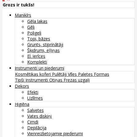
Grozs ir tukšs!
Manikīrs
Gēla lakas
Gēli
Poligeli
Topi, bāzes
Grunts, stiprinātāji
Šķidrumi, eļļiņas
El. ierīces
Komplekti
Instrumenti un piederumi
Kosmētikas koferi
Pulētāji
Vīles
Paletes
Formas
Tipši
Instrumenti
Otiņas
Frezas uzgaļi
Dekors
Efekti
Uzlīmes
Higiēna
Salvetes
Vates diskiņi
Cimdi
Depilācija
Vienreizlietojamie piederumi