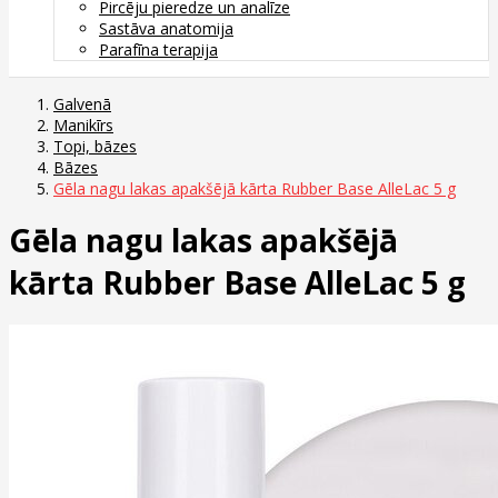
Pircēju pieredze un analīze
Sastāva anatomija
Parafīna terapija
Galvenā
Manikīrs
Topi, bāzes
Bāzes
Gēla nagu lakas apakšējā kārta Rubber Base AlleLac 5 g
Gēla nagu lakas apakšējā
kārta Rubber Base AlleLac 5 g