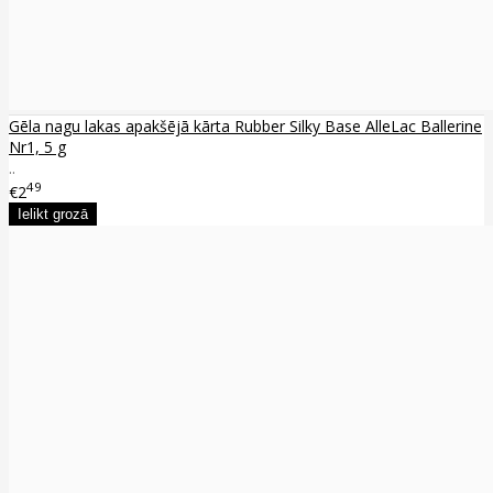
Gēla nagu lakas apakšējā kārta Rubber Silky Base AlleLac Ballerine
Nr1, 5 g
..
49
€2