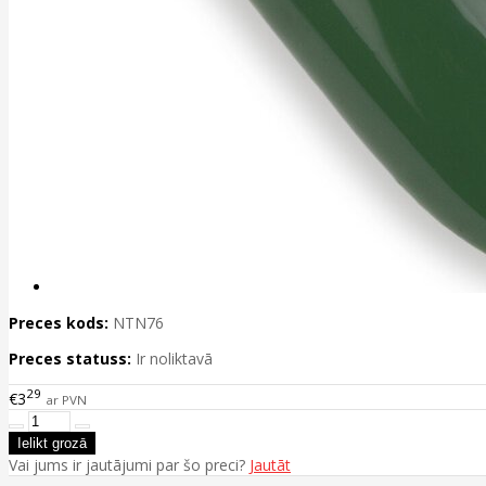
Preces kods:
NTN76
Preces statuss:
Ir noliktavā
29
€3
ar PVN
Vai jums ir jautājumi par šo preci?
Jautāt