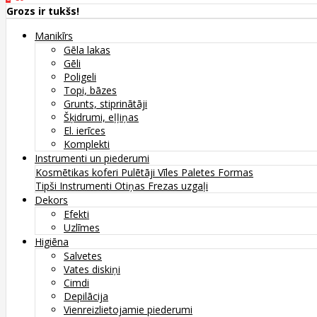
Grozs ir tukšs!
Manikīrs
Gēla lakas
Gēli
Poligeli
Topi, bāzes
Grunts, stiprinātāji
Šķidrumi, eļļiņas
El. ierīces
Komplekti
Instrumenti un piederumi
Kosmētikas koferi
Pulētāji
Vīles
Paletes
Formas
Tipši
Instrumenti
Otiņas
Frezas uzgaļi
Dekors
Efekti
Uzlīmes
Higiēna
Salvetes
Vates diskiņi
Cimdi
Depilācija
Vienreizlietojamie piederumi