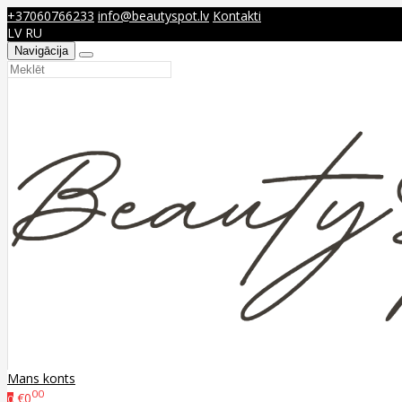
+37060766233
info@beautyspot.lv
Kontakti
LV
RU
Navigācija
Mans konts
00
€0
0