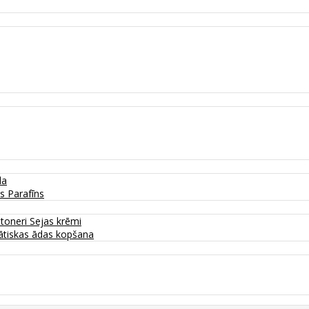
da
as
Parafīns
 toneri
Sejas krēmi
tiskas ādas kopšana