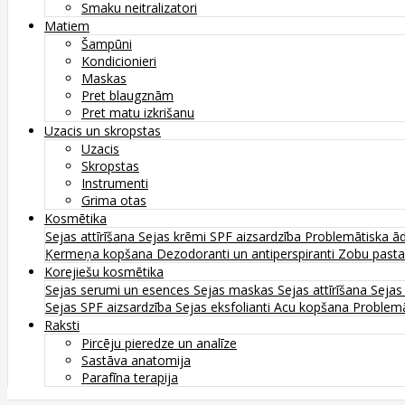
Smaku neitralizatori
Matiem
Šampūni
Kondicionieri
Maskas
Pret blaugznām
Pret matu izkrišanu
Uzacis un skropstas
Uzacis
Skropstas
Instrumenti
Grima otas
Kosmētika
Sejas attīrīšana
Sejas krēmi
SPF aizsardzība
Problemātiska ā
Ķermeņa kopšana
Dezodoranti un antiperspiranti
Zobu past
Korejiešu kosmētika
Sejas serumi un esences
Sejas maskas
Sejas attīrīšana
Sejas
Sejas SPF aizsardzība
Sejas eksfolianti
Acu kopšana
Problemā
Raksti
Pircēju pieredze un analīze
Sastāva anatomija
Parafīna terapija