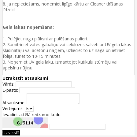
8. Ja nepieciešams, noņemiet lipīgo kārtu ar Cleaner tīrīšanas
līdzekli.
Gela lakas noņemšana:
1. Pulējiet nagu plāksni ar pulēšanas pulieri.
2. Samitriniet vates gabaliņu vai celulozes salveti ar UV gela lakas
šķīdinātāju vai acetonu nagiem, uzlieciet to uz naga un ietiniet
folijā, turiet to 10-15 minūtes.
3. Noņemiet UV gela laku, izmantojot kutikulu stūmēju vai
apelsīnu nūjiņu.
Uzrakstīt atsauksmi
Vārds:
E-pasts:
Atsauksme:
Vērtējums:
Ievadiet attēlā redzamo kodu:
Uzrakstīt