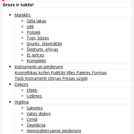
Grozs ir tukšs!
Manikīrs
Gēla lakas
Gēli
Poligeli
Topi, bāzes
Grunts, stiprinātāji
Šķidrumi, eļļiņas
El. ierīces
Komplekti
Instrumenti un piederumi
Kosmētikas koferi
Pulētāji
Vīles
Paletes
Formas
Tipši
Instrumenti
Otiņas
Frezas uzgaļi
Dekors
Efekti
Uzlīmes
Higiēna
Salvetes
Vates diskiņi
Cimdi
Depilācija
Vienreizlietojamie piederumi