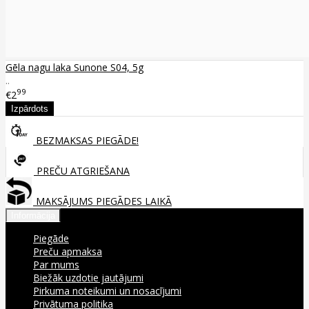
Gēla nagu laka Sunone S04, 5g
..
99
€2
BEZMAKSAS PIEGĀDE!
PREČU ATGRIEŠANA
MAKSĀJUMS PIEGĀDES LAIKĀ
Informācija
Piegāde
Preču apmaksa
Par mums
Biežāk uzdotie jautājumi
Pirkuma noteikumi un nosacījumi
Privātuma politika