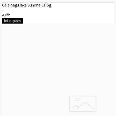
Gēla nagu laka Sunone CI, 5g
..
99
€2