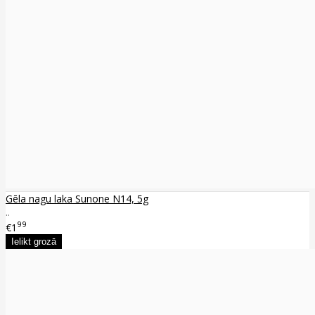
Gēla nagu laka Sunone N14, 5g
..
99
€1