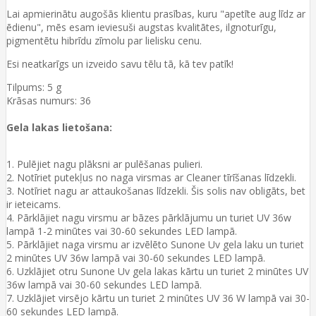
Lai apmierinātu augošās klientu prasības, kuru "apetīte aug līdz ar
ēdienu", mēs esam ieviesuši augstas kvalitātes, ilgnoturīgu,
pigmentētu hibrīdu zīmolu par lielisku cenu.
Esi neatkarīgs un izveido savu tēlu tā, kā tev patīk!
Tilpums: 5 g
Krāsas numurs: 36
Gela lakas lietošana:
1. Pulējiet nagu plāksni ar pulēšanas pulieri.
2. Notīriet putekļus no naga virsmas ar Cleaner tīrīšanas līdzekli.
3. Notīriet nagu ar attaukošanas līdzekli. Šis solis nav obligāts, bet
ir ieteicams.
4. Pārklājiet nagu virsmu ar bāzes pārklājumu un turiet UV 36w
lampā 1-2 minūtes vai 30-60 sekundes LED lampā.
5. Pārklājiet naga virsmu ar izvēlēto Sunone Uv gela laku un turiet
2 minūtes UV 36w lampā vai 30-60 sekundes LED lampā.
6. Uzklājiet otru Sunone Uv gela lakas kārtu un turiet 2 minūtes UV
36w lampā vai 30-60 sekundes LED lampā.
7. Uzklājiet virsējo kārtu un turiet 2 minūtes UV 36 W lampā vai 30-
60 sekundes LED lampā.