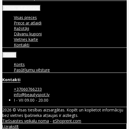
Klientu apkalpošana
Visas preces
Prece ar atlaidi
Ražotāji
Dāvanu kuponi
Vietnes karte
Kontakti
Konts
Konts
Pasūtījumu vēsture
Kontakti
+37060766233
info@beautyspot.lv
I - VII 09.00 - 20.00
2026 © Visas tiesības aizsargātas. Kopēt un koplietot informāciju
bez vietnes īpašnieka atļaujas ir aizliegts.
Tiešsaistes veikalu noma
-
eShoprent.com
Uzrakstīt