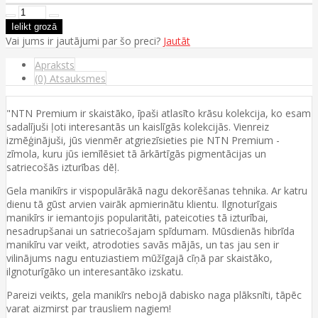
Vai jums ir jautājumi par šo preci?
Jautāt
Apraksts
(0) Atsauksmes
"NTN Premium ir skaistāko, īpaši atlasīto krāsu kolekcija, ko esam
sadalījuši ļoti interesantās un kaislīgās kolekcijās. Vienreiz
izmēģinājuši, jūs vienmēr atgriezīsieties pie NTN Premium -
zīmola, kuru jūs iemīlēsiet tā ārkārtīgās pigmentācijas un
satriecošās izturības dēļ.
Gela manikīrs ir vispopulārākā nagu dekorēšanas tehnika. Ar katru
dienu tā gūst arvien vairāk apmierinātu klientu. Ilgnoturīgais
manikīrs ir iemantojis popularitāti, pateicoties tā izturībai,
nesadrupšanai un satriecošajam spīdumam. Mūsdienās hibrīda
manikīru var veikt, atrodoties savās mājās, un tas jau sen ir
vilinājums nagu entuziastiem mūžīgajā cīņā par skaistāko,
ilgnoturīgāko un interesantāko izskatu.
Pareizi veikts, gela manikīrs nebojā dabisko naga plāksnīti, tāpēc
varat aizmirst par trausliem nagiem!