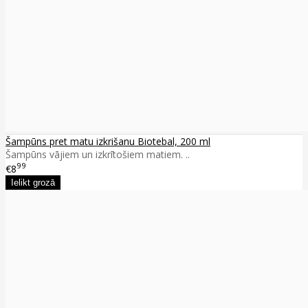
Šampūns pret matu izkrišanu Biotebal, 200 ml
Šampūns vājiem un izkrītošiem matiem. ..
99
€8