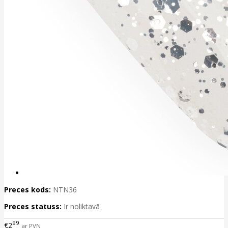
Preces kods:
NTN36
Preces statuss:
Ir noliktavā
99
€2
ar PVN