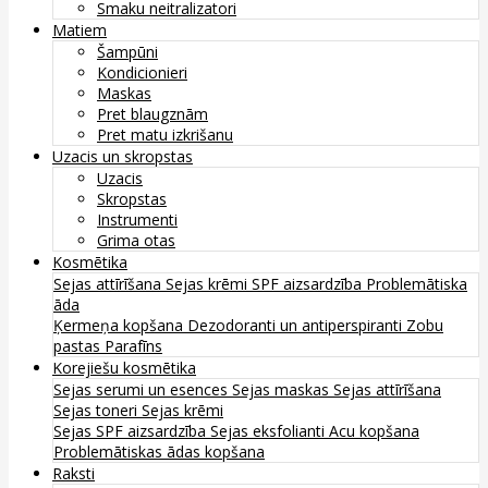
Smaku neitralizatori
Matiem
Šampūni
Kondicionieri
Maskas
Pret blaugznām
Pret matu izkrišanu
Uzacis un skropstas
Uzacis
Skropstas
Instrumenti
Grima otas
Kosmētika
Sejas attīrīšana
Sejas krēmi
SPF aizsardzība
Problemātiska
āda
Ķermeņa kopšana
Dezodoranti un antiperspiranti
Zobu
pastas
Parafīns
Korejiešu kosmētika
Sejas serumi un esences
Sejas maskas
Sejas attīrīšana
Sejas toneri
Sejas krēmi
Sejas SPF aizsardzība
Sejas eksfolianti
Acu kopšana
Problemātiskas ādas kopšana
Raksti