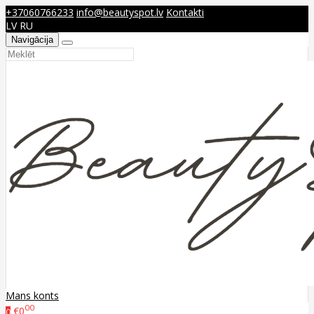
+37060766233
info@beautyspot.lv
Kontakti
LV
RU
Navigācija
Mans konts
00
€0
0