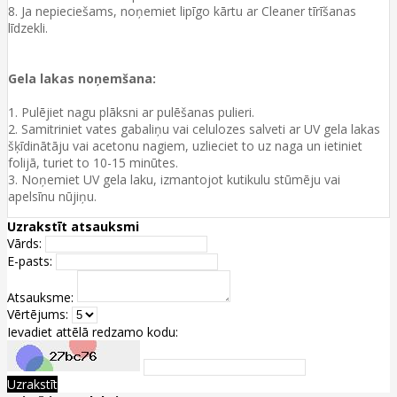
8. Ja nepieciešams, noņemiet lipīgo kārtu ar Cleaner tīrīšanas
līdzekli.
Gela lakas noņemšana:
1. Pulējiet nagu plāksni ar pulēšanas pulieri.
2. Samitriniet vates gabaliņu vai celulozes salveti ar UV gela lakas
šķīdinātāju vai acetonu nagiem, uzlieciet to uz naga un ietiniet
folijā, turiet to 10-15 minūtes.
3. Noņemiet UV gela laku, izmantojot kutikulu stūmēju vai
apelsīnu nūjiņu.
Uzrakstīt atsauksmi
Vārds:
E-pasts:
Atsauksme:
Vērtējums:
Ievadiet attēlā redzamo kodu:
Uzrakstīt