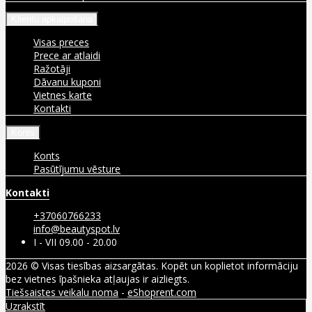
Klientu apkalpošana
Visas preces
Prece ar atlaidi
Ražotāji
Dāvanu kuponi
Vietnes karte
Kontakti
Konts
Konts
Pasūtījumu vēsture
Kontakti
+37060766233
info@beautyspot.lv
I - VII 09.00 - 20.00
2026 © Visas tiesības aizsargātas. Kopēt un koplietot informāciju
bez vietnes īpašnieka atļaujas ir aizliegts.
Tiešsaistes veikalu noma
-
eShoprent.com
Uzrakstīt