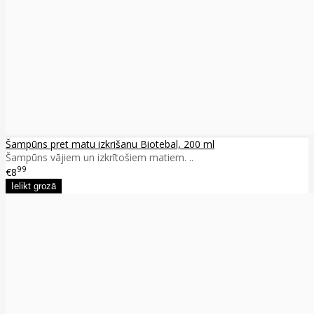
Šampūns pret matu izkrišanu Biotebal, 200 ml
Šampūns vājiem un izkrītošiem matiem. ..
99
€8