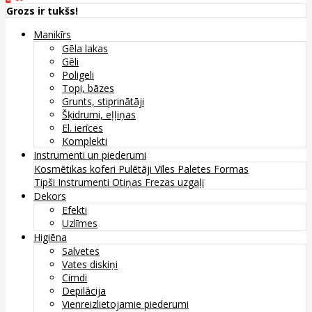
Grozs ir tukšs!
Manikīrs
Gēla lakas
Gēli
Poligeli
Topi, bāzes
Grunts, stiprinātāji
Šķidrumi, eļļiņas
El. ierīces
Komplekti
Instrumenti un piederumi
Kosmētikas koferi
Pulētāji
Vīles
Paletes
Formas
Tipši
Instrumenti
Otiņas
Frezas uzgaļi
Dekors
Efekti
Uzlīmes
Higiēna
Salvetes
Vates diskiņi
Cimdi
Depilācija
Vienreizlietojamie piederumi