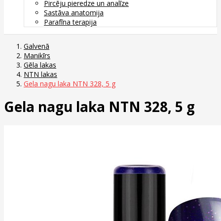
Pircēju pieredze un analīze
Sastāva anatomija
Parafīna terapija
Galvenā
Manikīrs
Gēla lakas
NTN lakas
Gela nagu laka NTN 328, 5 g
Gela nagu laka NTN 328, 5 g