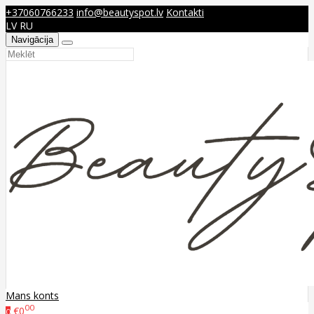
+37060766233
info@beautyspot.lv
Kontakti
LV
RU
Navigācija
Mans konts
00
€0
0