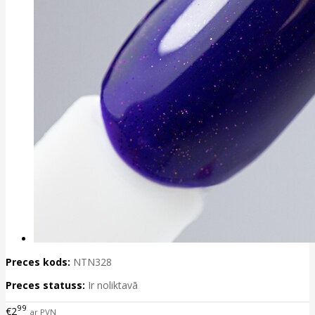
Preces kods:
NTN328
Preces statuss:
Ir noliktavā
99
€2
ar PVN