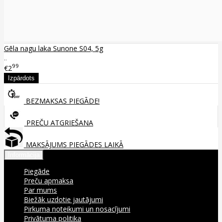
Gēla nagu laka Sunone S04, 5g
..
99
€2
BEZMAKSAS PIEGĀDE!
PREČU ATGRIEŠANA
MAKSĀJUMS PIEGĀDES LAIKĀ
Informācija
Piegāde
Preču apmaksa
Par mums
Biežāk uzdotie jautājumi
Pirkuma noteikumi un nosacījumi
Privātuma politika