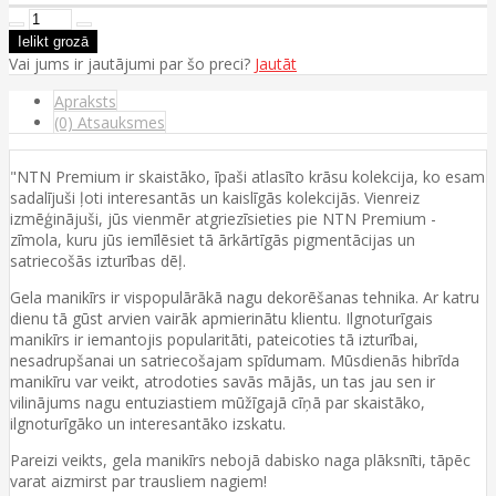
Vai jums ir jautājumi par šo preci?
Jautāt
Apraksts
(0) Atsauksmes
"NTN Premium ir skaistāko, īpaši atlasīto krāsu kolekcija, ko esam
sadalījuši ļoti interesantās un kaislīgās kolekcijās. Vienreiz
izmēģinājuši, jūs vienmēr atgriezīsieties pie NTN Premium -
zīmola, kuru jūs iemīlēsiet tā ārkārtīgās pigmentācijas un
satriecošās izturības dēļ.
Gela manikīrs ir vispopulārākā nagu dekorēšanas tehnika. Ar katru
dienu tā gūst arvien vairāk apmierinātu klientu. Ilgnoturīgais
manikīrs ir iemantojis popularitāti, pateicoties tā izturībai,
nesadrupšanai un satriecošajam spīdumam. Mūsdienās hibrīda
manikīru var veikt, atrodoties savās mājās, un tas jau sen ir
vilinājums nagu entuziastiem mūžīgajā cīņā par skaistāko,
ilgnoturīgāko un interesantāko izskatu.
Pareizi veikts, gela manikīrs nebojā dabisko naga plāksnīti, tāpēc
varat aizmirst par trausliem nagiem!