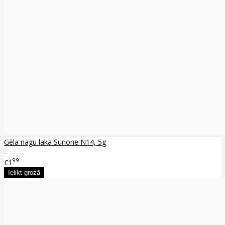
Gēla nagu laka Sunone N14, 5g
..
99
€1