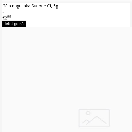
Gēla nagu laka Sunone CI, 5g
..
99
€2