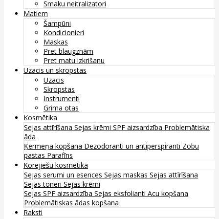
Smaku neitralizatori
Matiem
Šampūni
Kondicionieri
Maskas
Pret blaugznām
Pret matu izkrišanu
Uzacis un skropstas
Uzacis
Skropstas
Instrumenti
Grima otas
Kosmētika
Sejas attīrīšana
Sejas krēmi
SPF aizsardzība
Problemātiska
āda
Ķermeņa kopšana
Dezodoranti un antiperspiranti
Zobu
pastas
Parafīns
Korejiešu kosmētika
Sejas serumi un esences
Sejas maskas
Sejas attīrīšana
Sejas toneri
Sejas krēmi
Sejas SPF aizsardzība
Sejas eksfolianti
Acu kopšana
Problemātiskas ādas kopšana
Raksti