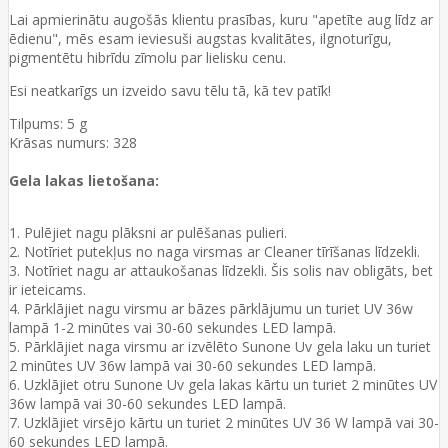
Lai apmierinātu augošās klientu prasības, kuru "apetīte aug līdz ar
ēdienu", mēs esam ieviesuši augstas kvalitātes, ilgnoturīgu,
pigmentētu hibrīdu zīmolu par lielisku cenu.
Esi neatkarīgs un izveido savu tēlu tā, kā tev patīk!
Tilpums: 5 g
Krāsas numurs: 328
Gela lakas lietošana:
1. Pulējiet nagu plāksni ar pulēšanas pulieri.
2. Notīriet putekļus no naga virsmas ar Cleaner tīrīšanas līdzekli.
3. Notīriet nagu ar attaukošanas līdzekli. Šis solis nav obligāts, bet
ir ieteicams.
4. Pārklājiet nagu virsmu ar bāzes pārklājumu un turiet UV 36w
lampā 1-2 minūtes vai 30-60 sekundes LED lampā.
5. Pārklājiet naga virsmu ar izvēlēto Sunone Uv gela laku un turiet
2 minūtes UV 36w lampā vai 30-60 sekundes LED lampā.
6. Uzklājiet otru Sunone Uv gela lakas kārtu un turiet 2 minūtes UV
36w lampā vai 30-60 sekundes LED lampā.
7. Uzklājiet virsējo kārtu un turiet 2 minūtes UV 36 W lampā vai 30-
60 sekundes LED lampā.