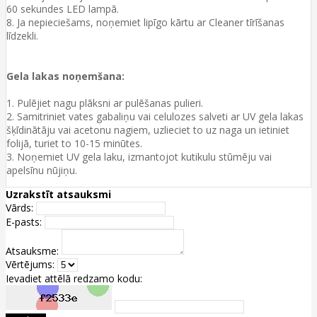
60 sekundes LED lampā.
8. Ja nepieciešams, noņemiet lipīgo kārtu ar Cleaner tīrīšanas
līdzekli.
Gela lakas noņemšana:
1. Pulējiet nagu plāksni ar pulēšanas pulieri.
2. Samitriniet vates gabaliņu vai celulozes salveti ar UV gela lakas
šķīdinātāju vai acetonu nagiem, uzlieciet to uz naga un ietiniet
folijā, turiet to 10-15 minūtes.
3. Noņemiet UV gela laku, izmantojot kutikulu stūmēju vai
apelsīnu nūjiņu.
Uzrakstīt atsauksmi
Vārds:
E-pasts:
Atsauksme:
Vērtējums:
Ievadiet attēlā redzamo kodu: