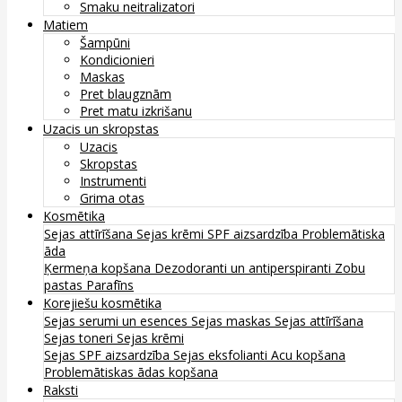
Smaku neitralizatori
Matiem
Šampūni
Kondicionieri
Maskas
Pret blaugznām
Pret matu izkrišanu
Uzacis un skropstas
Uzacis
Skropstas
Instrumenti
Grima otas
Kosmētika
Sejas attīrīšana
Sejas krēmi
SPF aizsardzība
Problemātiska
āda
Ķermeņa kopšana
Dezodoranti un antiperspiranti
Zobu
pastas
Parafīns
Korejiešu kosmētika
Sejas serumi un esences
Sejas maskas
Sejas attīrīšana
Sejas toneri
Sejas krēmi
Sejas SPF aizsardzība
Sejas eksfolianti
Acu kopšana
Problemātiskas ādas kopšana
Raksti