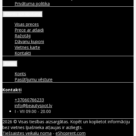
Privātuma politika
Klientu apkalpošana
Visas preces
Prece ar atlaidi
Ražotāji
Dāvanu kuponi
Vietnes karte
Kontakti
Konts
Konts
Pasūtījumu vēsture
Kontakti
+37060766233
info@beautyspot.lv
I - VII 09.00 - 20.00
2026 © Visas tiesības aizsargātas. Kopēt un koplietot informāciju
bez vietnes īpašnieka atļaujas ir aizliegts.
Tiešsaistes veikalu noma
-
eShoprent.com