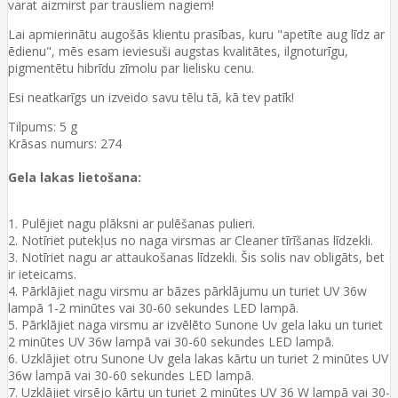
varat aizmirst par trausliem nagiem!
Lai apmierinātu augošās klientu prasības, kuru "apetīte aug līdz ar
ēdienu", mēs esam ieviesuši augstas kvalitātes, ilgnoturīgu,
pigmentētu hibrīdu zīmolu par lielisku cenu.
Esi neatkarīgs un izveido savu tēlu tā, kā tev patīk!
Tilpums: 5 g
Krāsas numurs: 274
Gela lakas lietošana:
1. Pulējiet nagu plāksni ar pulēšanas pulieri.
2. Notīriet putekļus no naga virsmas ar Cleaner tīrīšanas līdzekli.
3. Notīriet nagu ar attaukošanas līdzekli. Šis solis nav obligāts, bet
ir ieteicams.
4. Pārklājiet nagu virsmu ar bāzes pārklājumu un turiet UV 36w
lampā 1-2 minūtes vai 30-60 sekundes LED lampā.
5. Pārklājiet naga virsmu ar izvēlēto Sunone Uv gela laku un turiet
2 minūtes UV 36w lampā vai 30-60 sekundes LED lampā.
6. Uzklājiet otru Sunone Uv gela lakas kārtu un turiet 2 minūtes UV
36w lampā vai 30-60 sekundes LED lampā.
7. Uzklājiet virsējo kārtu un turiet 2 minūtes UV 36 W lampā vai 30-