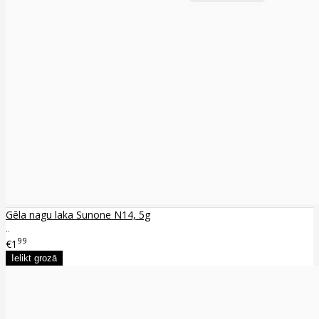
Gēla nagu laka Sunone N14, 5g
..
99
€1