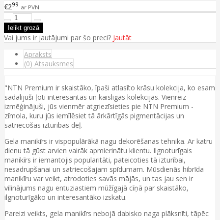
99
€2
ar PVN
Vai jums ir jautājumi par šo preci?
Jautāt
Apraksts
(0) Atsauksmes
"NTN Premium ir skaistāko, īpaši atlasīto krāsu kolekcija, ko esam
sadalījuši ļoti interesantās un kaislīgās kolekcijās. Vienreiz
izmēģinājuši, jūs vienmēr atgriezīsieties pie NTN Premium -
zīmola, kuru jūs iemīlēsiet tā ārkārtīgās pigmentācijas un
satriecošās izturības dēļ.
Gela manikīrs ir vispopulārākā nagu dekorēšanas tehnika. Ar katru
dienu tā gūst arvien vairāk apmierinātu klientu. Ilgnoturīgais
manikīrs ir iemantojis popularitāti, pateicoties tā izturībai,
nesadrupšanai un satriecošajam spīdumam. Mūsdienās hibrīda
manikīru var veikt, atrodoties savās mājās, un tas jau sen ir
vilinājums nagu entuziastiem mūžīgajā cīņā par skaistāko,
ilgnoturīgāko un interesantāko izskatu.
Pareizi veikts, gela manikīrs nebojā dabisko naga plāksnīti, tāpēc