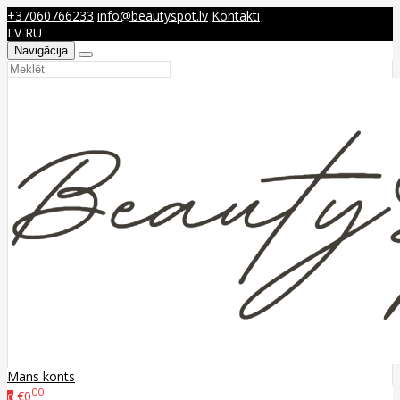
+37060766233
info@beautyspot.lv
Kontakti
LV
RU
Navigācija
Mans konts
00
€0
0