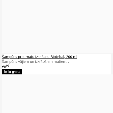
Šampūns pret matu izkrišanu Biotebal, 200 ml
Šampūns vājiem un izkrītošiem matiem. ..
99
€8