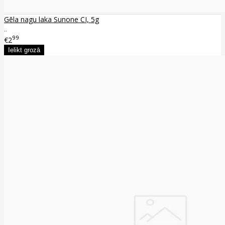
Gēla nagu laka Sunone CI, 5g
..
99
€2