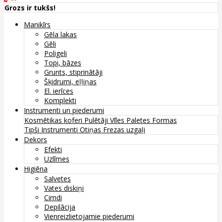
Grozs ir tukšs!
Manikīrs
Gēla lakas
Gēli
Poligeli
Topi, bāzes
Grunts, stiprinātāji
Šķidrumi, eļļiņas
El. ierīces
Komplekti
Instrumenti un piederumi
Kosmētikas koferi
Pulētāji
Vīles
Paletes
Formas
Tipši
Instrumenti
Otiņas
Frezas uzgaļi
Dekors
Efekti
Uzlīmes
Higiēna
Salvetes
Vates diskiņi
Cimdi
Depilācija
Vienreizlietojamie piederumi