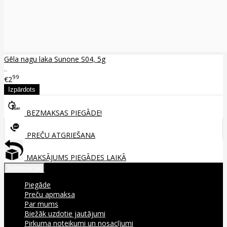
Gēla nagu laka Sunone S04, 5g
..
99
€2
BEZMAKSAS PIEGĀDE!
PREČU ATGRIEŠANA
MAKSĀJUMS PIEGĀDES LAIKĀ
Informācija
Piegāde
Preču apmaksa
Par mums
Biežāk uzdotie jautājumi
Pirkuma noteikumi un nosacījumi