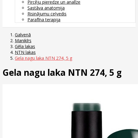
Pircēju pieredze un analīze
Sastāva anatomija
Risinājumu ceļvedis
Parafīna terapija
Galvenā
Manikīrs
Gēla lakas
NTN lakas
Gela nagu laka NTN 274, 5 g
Gela nagu laka NTN 274, 5 g