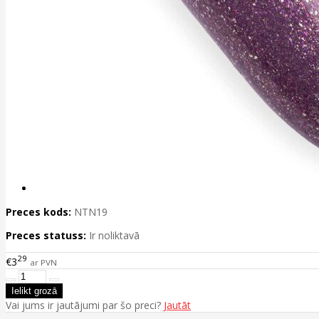
Preces kods:
NTN19
Preces statuss:
Ir noliktavā
29
€3
ar PVN
Vai jums ir jautājumi par šo preci?
Jautāt