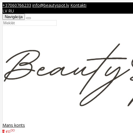
+37060766233
info@beautyspot.lv
Kontakti
LV
RU
Navigācija
Mans konts
00
€0
0