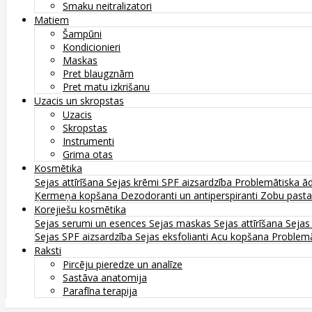
Smaku neitralizatori
Matiem
Šampūni
Kondicionieri
Maskas
Pret blaugznām
Pret matu izkrišanu
Uzacis un skropstas
Uzacis
Skropstas
Instrumenti
Grima otas
Kosmētika
Sejas attīrīšana
Sejas krēmi
SPF aizsardzība
Problemātiska ā
Ķermeņa kopšana
Dezodoranti un antiperspiranti
Zobu past
Korejiešu kosmētika
Sejas serumi un esences
Sejas maskas
Sejas attīrīšana
Sejas
Sejas SPF aizsardzība
Sejas eksfolianti
Acu kopšana
Problemā
Raksti
Pircēju pieredze un analīze
Sastāva anatomija
Parafīna terapija