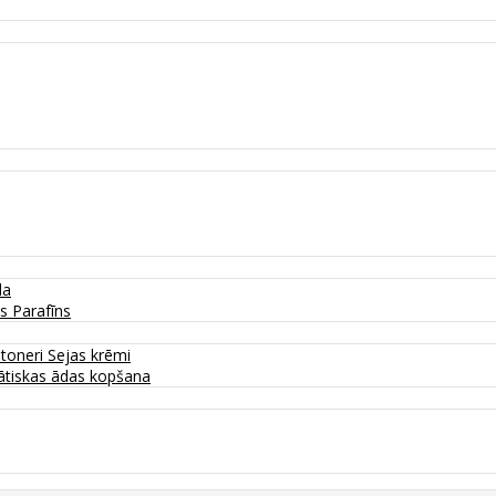
da
as
Parafīns
 toneri
Sejas krēmi
tiskas ādas kopšana