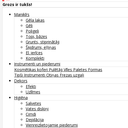
Grozs ir tukšs!
Manikīrs
Gēla lakas
Gēli
Poligeli
Topi, bāzes
Grunts, stiprinātāji
Šķidrumi, eļļiņas
El. ierīces
Komplekti
Instrumenti un piederumi
Kosmētikas koferi
Pulētāji
Vīles
Paletes
Formas
Tipši
Instrumenti
Otiņas
Frezas uzgaļi
Dekors
Efekti
Uzlīmes
Higiēna
Salvetes
Vates diskiņi
Cimdi
Depilācija
Vienreizlietojamie piederumi