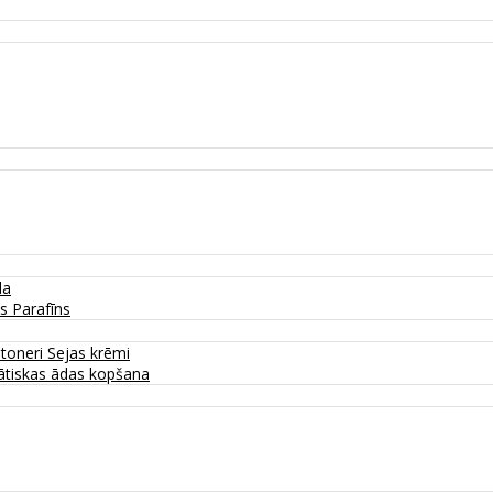
da
as
Parafīns
 toneri
Sejas krēmi
tiskas ādas kopšana