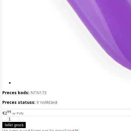
Preces kods:
NTN173
Preces statuss:
Ir noliktavā
99
€2
ar PVN
Vai jums ir jautājumi par šo preci?
Jautāt