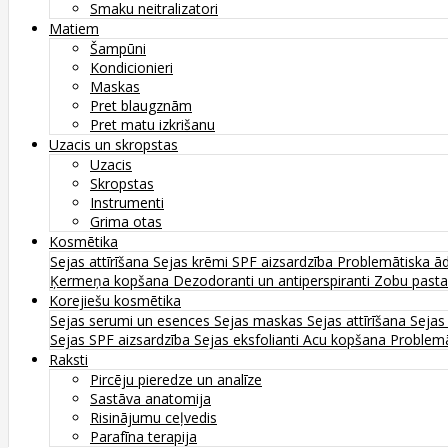
Smaku neitralizatori
Matiem
Šampūni
Kondicionieri
Maskas
Pret blaugznām
Pret matu izkrišanu
Uzacis un skropstas
Uzacis
Skropstas
Instrumenti
Grima otas
Kosmētika
Sejas attīrīšana
Sejas krēmi
SPF aizsardzība
Problemātiska ā
Ķermeņa kopšana
Dezodoranti un antiperspiranti
Zobu past
Korejiešu kosmētika
Sejas serumi un esences
Sejas maskas
Sejas attīrīšana
Sejas
Sejas SPF aizsardzība
Sejas eksfolianti
Acu kopšana
Problemā
Raksti
Pircēju pieredze un analīze
Sastāva anatomija
Risinājumu ceļvedis
Parafīna terapija