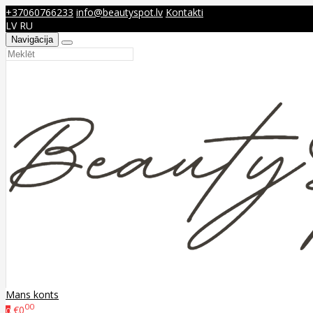
+37060766233
info@beautyspot.lv
Kontakti
LV
RU
Navigācija
Mans konts
00
€0
0