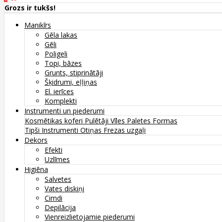
Grozs ir tukšs!
Manikīrs
Gēla lakas
Gēli
Poligeli
Topi, bāzes
Grunts, stiprinātāji
Šķidrumi, eļļiņas
El. ierīces
Komplekti
Instrumenti un piederumi
Kosmētikas koferi
Pulētāji
Vīles
Paletes
Formas
Tipši
Instrumenti
Otiņas
Frezas uzgaļi
Dekors
Efekti
Uzlīmes
Higiēna
Salvetes
Vates diskiņi
Cimdi
Depilācija
Vienreizlietojamie piederumi