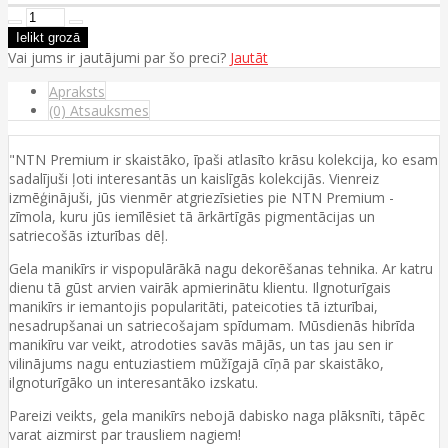
Vai jums ir jautājumi par šo preci?
Jautāt
Apraksts
(0) Atsauksmes
"NTN Premium ir skaistāko, īpaši atlasīto krāsu kolekcija, ko esam
sadalījuši ļoti interesantās un kaislīgās kolekcijās. Vienreiz
izmēģinājuši, jūs vienmēr atgriezīsieties pie NTN Premium -
zīmola, kuru jūs iemīlēsiet tā ārkārtīgās pigmentācijas un
satriecošās izturības dēļ.
Gela manikīrs ir vispopulārākā nagu dekorēšanas tehnika. Ar katru
dienu tā gūst arvien vairāk apmierinātu klientu. Ilgnoturīgais
manikīrs ir iemantojis popularitāti, pateicoties tā izturībai,
nesadrupšanai un satriecošajam spīdumam. Mūsdienās hibrīda
manikīru var veikt, atrodoties savās mājās, un tas jau sen ir
vilinājums nagu entuziastiem mūžīgajā cīņā par skaistāko,
ilgnoturīgāko un interesantāko izskatu.
Pareizi veikts, gela manikīrs nebojā dabisko naga plāksnīti, tāpēc
varat aizmirst par trausliem nagiem!