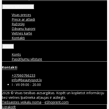
Klientu apkalpošana
Visas preces
Prece ar atlaidi
Ražotāji
Dāvanu kuponi
Vietnes karte
Kontakti
Konts
Konts
Pasūtījumu vēsture
Kontakti
+37060766233
info@beautyspot.lv
I - VII 09.00 - 20.00
2026 © Visas tiesības aizsargātas. Kopēt un koplietot informāciju
bez vietnes īpašnieka atļaujas ir aizliegts.
Tiešsaistes veikalu noma
-
eShoprent.com
Uzrakstīt