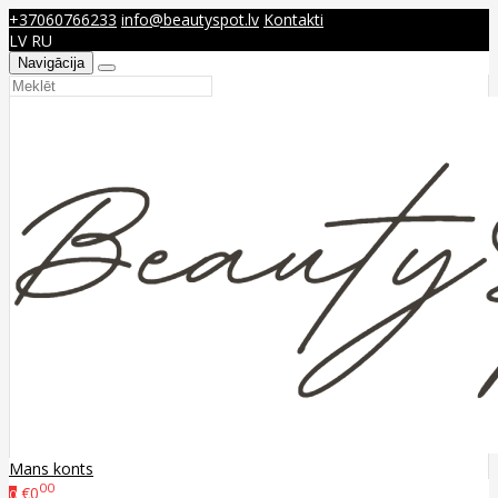
+37060766233
info@beautyspot.lv
Kontakti
LV
RU
Navigācija
Mans konts
00
€0
0