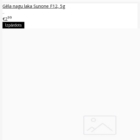
Gēla nagu laka Sunone F12, 5g
..
99
€2