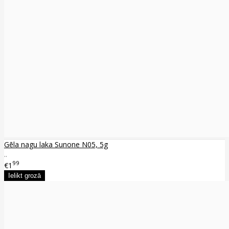
Gēla nagu laka Sunone N05, 5g
..
99
€1