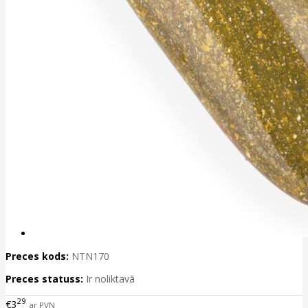
Preces kods:
NTN170
Preces statuss:
Ir noliktavā
29
€3
ar PVN