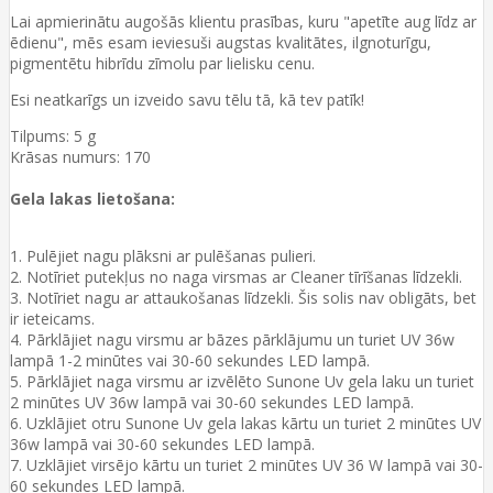
Lai apmierinātu augošās klientu prasības, kuru "apetīte aug līdz ar
ēdienu", mēs esam ieviesuši augstas kvalitātes, ilgnoturīgu,
pigmentētu hibrīdu zīmolu par lielisku cenu.
Esi neatkarīgs un izveido savu tēlu tā, kā tev patīk!
Tilpums: 5 g
Krāsas numurs: 170
Gela lakas lietošana:
1. Pulējiet nagu plāksni ar pulēšanas pulieri.
2. Notīriet putekļus no naga virsmas ar Cleaner tīrīšanas līdzekli.
3. Notīriet nagu ar attaukošanas līdzekli. Šis solis nav obligāts, bet
ir ieteicams.
4. Pārklājiet nagu virsmu ar bāzes pārklājumu un turiet UV 36w
lampā 1-2 minūtes vai 30-60 sekundes LED lampā.
5. Pārklājiet naga virsmu ar izvēlēto Sunone Uv gela laku un turiet
2 minūtes UV 36w lampā vai 30-60 sekundes LED lampā.
6. Uzklājiet otru Sunone Uv gela lakas kārtu un turiet 2 minūtes UV
36w lampā vai 30-60 sekundes LED lampā.
7. Uzklājiet virsējo kārtu un turiet 2 minūtes UV 36 W lampā vai 30-
60 sekundes LED lampā.