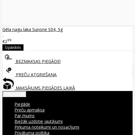
Gēla nagu laka Sunone S04, 5g
..
99
€2
BEZMAKSAS PIEGĀDE!
PREČU ATGRIEŠANA
MAKSĀJUMS PIEGĀDES LAIKĀ
Informācija
Piegāde
Preču apmaksa
Par mums
Biežāk uzdotie jautājumi
Pirkuma noteikumi un nosacījumi
Privātuma politika