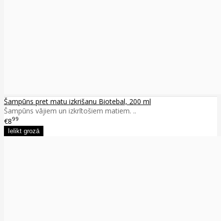
Šampūns pret matu izkrišanu Biotebal, 200 ml
Šampūns vājiem un izkrītošiem matiem. ..
99
€8