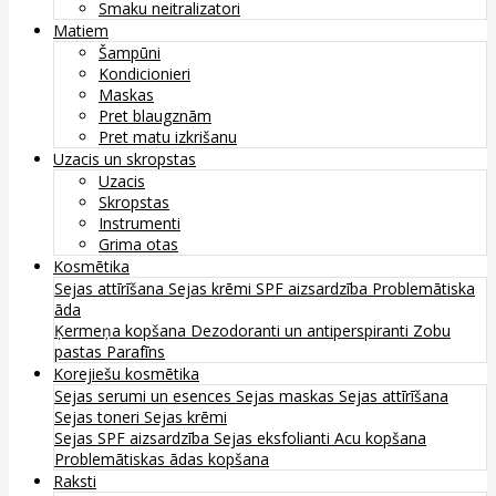
Smaku neitralizatori
Matiem
Šampūni
Kondicionieri
Maskas
Pret blaugznām
Pret matu izkrišanu
Uzacis un skropstas
Uzacis
Skropstas
Instrumenti
Grima otas
Kosmētika
Sejas attīrīšana
Sejas krēmi
SPF aizsardzība
Problemātiska
āda
Ķermeņa kopšana
Dezodoranti un antiperspiranti
Zobu
pastas
Parafīns
Korejiešu kosmētika
Sejas serumi un esences
Sejas maskas
Sejas attīrīšana
Sejas toneri
Sejas krēmi
Sejas SPF aizsardzība
Sejas eksfolianti
Acu kopšana
Problemātiskas ādas kopšana
Raksti