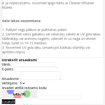
8. Ja nepieciešams, noņemiet lipīgo kārtu ar Cleaner tīrīšanas
līdzekli.
Gela lakas noņemšana:
1. Pulējiet nagu plāksni ar pulēšanas pulieri.
2. Samitriniet vates gabaliņu vai celulozes salveti ar UV gela lakas
šķīdinātāju vai acetonu nagiem, uzlieciet to uz naga un ietiniet
folijā, turiet to 10-15 minūtes.
3. Noņemiet UV gela laku, izmantojot kutikulu stūmēju vai
apelsīnu nūjiņu.
Uzrakstīt atsauksmi
Vārds:
E-pasts:
Atsauksme:
Vērtējums:
Ievadiet attēlā redzamo kodu:
Uzrakstīt