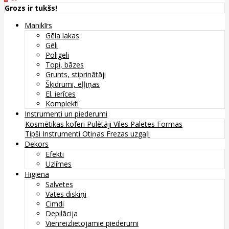
Grozs ir tukšs!
Manikīrs
Gēla lakas
Gēli
Poligeli
Topi, bāzes
Grunts, stiprinātāji
Šķidrumi, eļļiņas
El. ierīces
Komplekti
Instrumenti un piederumi
Kosmētikas koferi
Pulētāji
Vīles
Paletes
Formas
Tipši
Instrumenti
Otiņas
Frezas uzgaļi
Dekors
Efekti
Uzlīmes
Higiēna
Salvetes
Vates diskiņi
Cimdi
Depilācija
Vienreizlietojamie piederumi