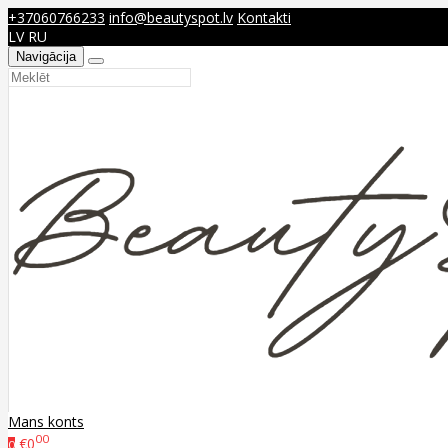
+37060766233
info@beautyspot.lv
Kontakti
LV
RU
Navigācija
Mans konts
00
€0
0