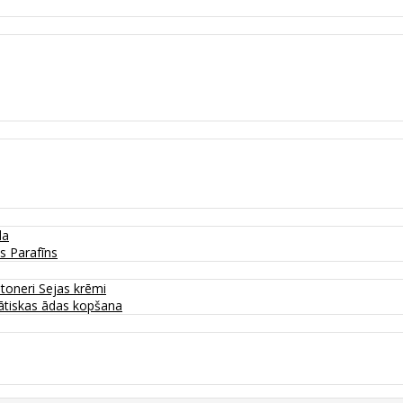
da
as
Parafīns
 toneri
Sejas krēmi
tiskas ādas kopšana