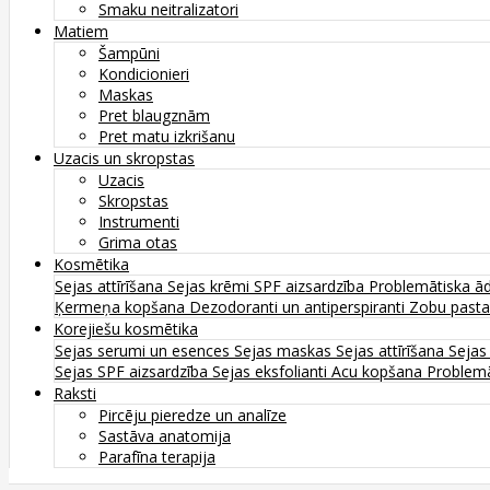
Smaku neitralizatori
Matiem
Šampūni
Kondicionieri
Maskas
Pret blaugznām
Pret matu izkrišanu
Uzacis un skropstas
Uzacis
Skropstas
Instrumenti
Grima otas
Kosmētika
Sejas attīrīšana
Sejas krēmi
SPF aizsardzība
Problemātiska ā
Ķermeņa kopšana
Dezodoranti un antiperspiranti
Zobu past
Korejiešu kosmētika
Sejas serumi un esences
Sejas maskas
Sejas attīrīšana
Sejas
Sejas SPF aizsardzība
Sejas eksfolianti
Acu kopšana
Problemā
Raksti
Pircēju pieredze un analīze
Sastāva anatomija
Parafīna terapija