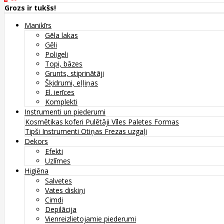
Grozs ir tukšs!
Manikīrs
Gēla lakas
Gēli
Poligeli
Topi, bāzes
Grunts, stiprinātāji
Šķidrumi, eļļiņas
El. ierīces
Komplekti
Instrumenti un piederumi
Kosmētikas koferi
Pulētāji
Vīles
Paletes
Formas
Tipši
Instrumenti
Otiņas
Frezas uzgaļi
Dekors
Efekti
Uzlīmes
Higiēna
Salvetes
Vates diskiņi
Cimdi
Depilācija
Vienreizlietojamie piederumi