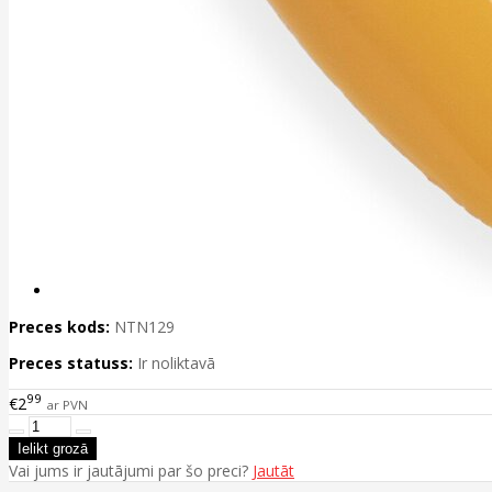
Preces kods:
NTN129
Preces statuss:
Ir noliktavā
99
€2
ar PVN
Vai jums ir jautājumi par šo preci?
Jautāt