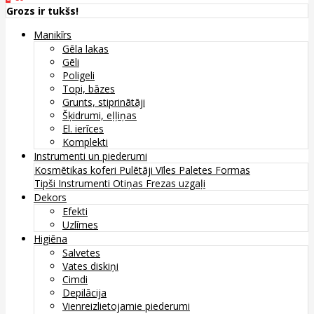
Grozs ir tukšs!
Manikīrs
Gēla lakas
Gēli
Poligeli
Topi, bāzes
Grunts, stiprinātāji
Šķidrumi, eļļiņas
El. ierīces
Komplekti
Instrumenti un piederumi
Kosmētikas koferi
Pulētāji
Vīles
Paletes
Formas
Tipši
Instrumenti
Otiņas
Frezas uzgaļi
Dekors
Efekti
Uzlīmes
Higiēna
Salvetes
Vates diskiņi
Cimdi
Depilācija
Vienreizlietojamie piederumi