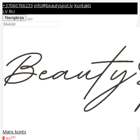
+37060766233
info@beautyspot.lv
Kontakti
LV
RU
Navigācija
Mans konts
00
€0
0