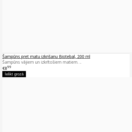
Šampūns pret matu izkrišanu Biotebal, 200 ml
Šampūns vājiem un izkrītošiem matiem. ..
99
€8