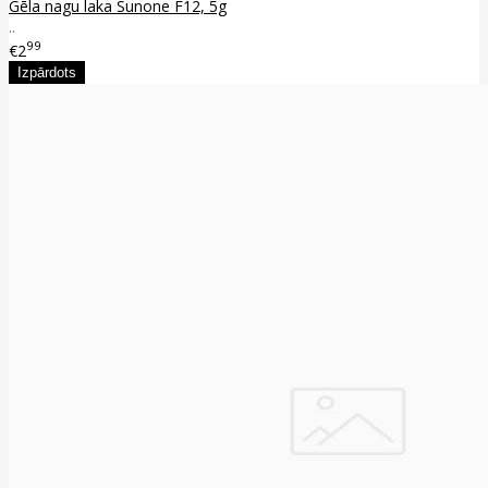
Gēla nagu laka Sunone F12, 5g
..
99
€2