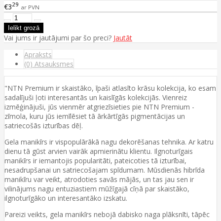
29
€3
ar PVN
Vai jums ir jautājumi par šo preci?
Jautāt
Apraksts
(0) Atsauksmes
"NTN Premium ir skaistāko, īpaši atlasīto krāsu kolekcija, ko esam
sadalījuši ļoti interesantās un kaislīgās kolekcijās. Vienreiz
izmēģinājuši, jūs vienmēr atgriezīsieties pie NTN Premium -
zīmola, kuru jūs iemīlēsiet tā ārkārtīgās pigmentācijas un
satriecošās izturības dēļ.
Gela manikīrs ir vispopulārākā nagu dekorēšanas tehnika. Ar katru
dienu tā gūst arvien vairāk apmierinātu klientu. Ilgnoturīgais
manikīrs ir iemantojis popularitāti, pateicoties tā izturībai,
nesadrupšanai un satriecošajam spīdumam. Mūsdienās hibrīda
manikīru var veikt, atrodoties savās mājās, un tas jau sen ir
vilinājums nagu entuziastiem mūžīgajā cīņā par skaistāko,
ilgnoturīgāko un interesantāko izskatu.
Pareizi veikts, gela manikīrs nebojā dabisko naga plāksnīti, tāpēc