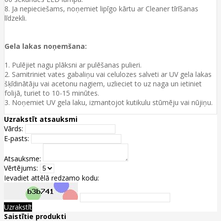
8. Ja nepieciešams, noņemiet lipīgo kārtu ar Cleaner tīrīšanas
līdzekli.
Gela lakas noņemšana:
1. Pulējiet nagu plāksni ar pulēšanas pulieri.
2. Samitriniet vates gabaliņu vai celulozes salveti ar UV gela lakas
šķīdinātāju vai acetonu nagiem, uzlieciet to uz naga un ietiniet
folijā, turiet to 10-15 minūtes.
3. Noņemiet UV gela laku, izmantojot kutikulu stūmēju vai nūjiņu.
Uzrakstīt atsauksmi
Vārds:
E-pasts:
Atsauksme:
Vērtējums:
Ievadiet attēlā redzamo kodu:
Uzrakstīt
Saistītie produkti