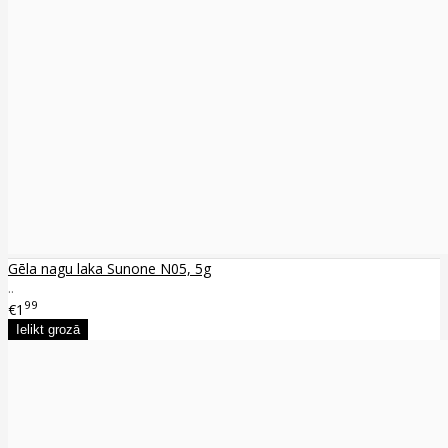
Gēla nagu laka Sunone N05, 5g
..
99
€1