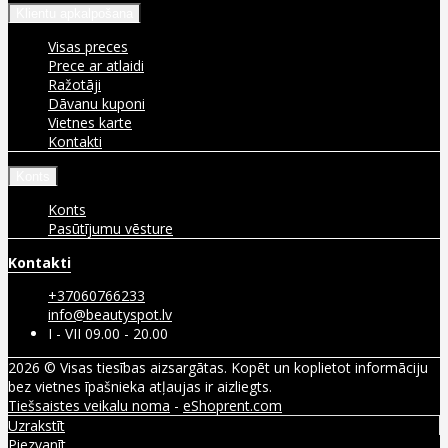
Klientu apkalpošana
Visas preces
Prece ar atlaidi
Ražotāji
Dāvanu kuponi
Vietnes karte
Kontakti
Konts
Konts
Pasūtījumu vēsture
Kontakti
+37060766233
info@beautyspot.lv
I - VII 09.00 - 20.00
2026 © Visas tiesības aizsargātas. Kopēt un koplietot informāciju
bez vietnes īpašnieka atļaujas ir aizliegts.
Tiešsaistes veikalu noma
-
eShoprent.com
Uzrakstīt
Piezvanīt