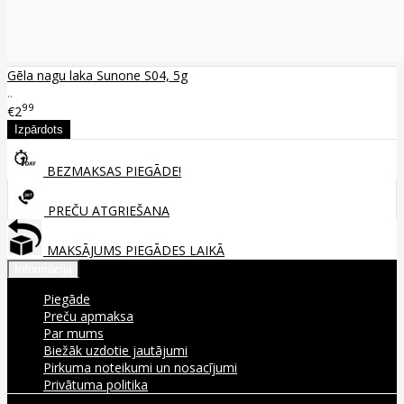
Gēla nagu laka Sunone S04, 5g
..
99
€2
BEZMAKSAS PIEGĀDE!
PREČU ATGRIEŠANA
MAKSĀJUMS PIEGĀDES LAIKĀ
Informācija
Piegāde
Preču apmaksa
Par mums
Biežāk uzdotie jautājumi
Pirkuma noteikumi un nosacījumi
Privātuma politika