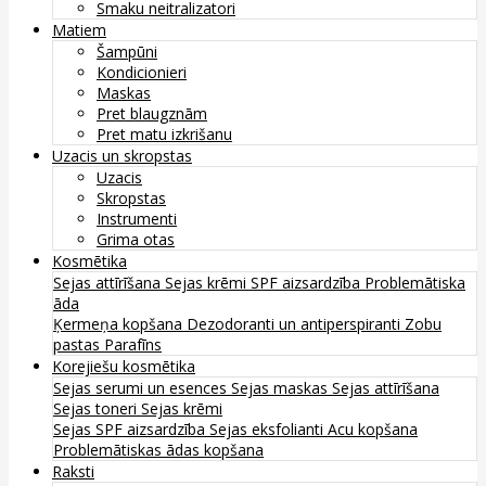
Smaku neitralizatori
Matiem
Šampūni
Kondicionieri
Maskas
Pret blaugznām
Pret matu izkrišanu
Uzacis un skropstas
Uzacis
Skropstas
Instrumenti
Grima otas
Kosmētika
Sejas attīrīšana
Sejas krēmi
SPF aizsardzība
Problemātiska
āda
Ķermeņa kopšana
Dezodoranti un antiperspiranti
Zobu
pastas
Parafīns
Korejiešu kosmētika
Sejas serumi un esences
Sejas maskas
Sejas attīrīšana
Sejas toneri
Sejas krēmi
Sejas SPF aizsardzība
Sejas eksfolianti
Acu kopšana
Problemātiskas ādas kopšana
Raksti