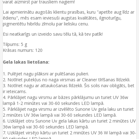
varat aizmirst par trausliem nagiem!
Lai apmierinātu augošās klientu prasības, kuru "apetīte aug līdz ar
ēdienu", mēs esam ieviesuši augstas kvalitātes, ilgnoturīgu,
pigmentētu hibrīdu zīmolu par lielisku cenu.
Esi neatkarīgs un izveido savu tēlu tā, kā tev patīk!
Tilpums: 5 g
Krāsas numurs: 120
Gela lakas lietošana:
1. Pulējiet nagu plāksni ar pulēšanas pulieri.
2. Notīriet putekļus no naga virsmas ar Cleaner tīrīšanas līdzekli.
3. Notīriet nagu ar attaukošanas līdzekli. Šis solis nav obligāts, bet
ir ieteicams.
4. Pārklājiet nagu virsmu ar bāzes pārklājumu un turiet UV 36w
lampā 1-2 minūtes vai 30-60 sekundes LED lampā.
5. Pārklājiet naga virsmu ar izvēlēto Sunone Uv gela laku un turiet
2 minūtes UV 36w lampā vai 30-60 sekundes LED lampā.
6. Uzklājiet otru Sunone Uv gela lakas kārtu un turiet 2 minūtes UV
36w lampā vai 30-60 sekundes LED lampā.
7. Uzklājiet virsējo kārtu un turiet 2 minūtes UV 36 W lampā vai 30-
60 sekundes LED lampā.