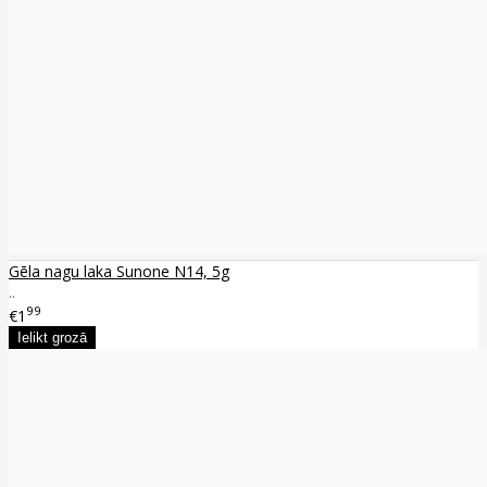
Gēla nagu laka Sunone N14, 5g
..
99
€1