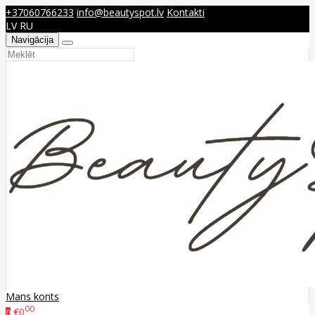
+37060766233
info@beautyspot.lv
Kontakti
LV
RU
Navigācija
Mans konts
00
€0
0