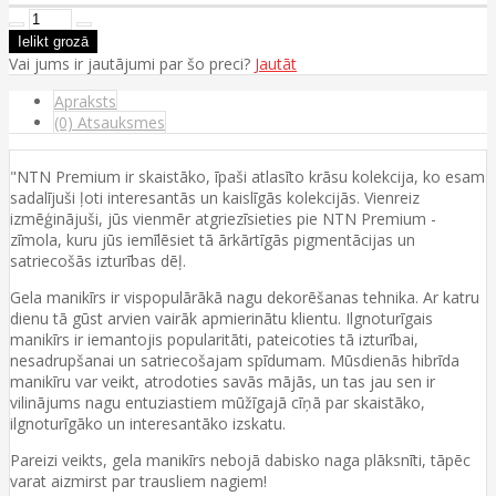
Vai jums ir jautājumi par šo preci?
Jautāt
Apraksts
(0) Atsauksmes
"NTN Premium ir skaistāko, īpaši atlasīto krāsu kolekcija, ko esam
sadalījuši ļoti interesantās un kaislīgās kolekcijās. Vienreiz
izmēģinājuši, jūs vienmēr atgriezīsieties pie NTN Premium -
zīmola, kuru jūs iemīlēsiet tā ārkārtīgās pigmentācijas un
satriecošās izturības dēļ.
Gela manikīrs ir vispopulārākā nagu dekorēšanas tehnika. Ar katru
dienu tā gūst arvien vairāk apmierinātu klientu. Ilgnoturīgais
manikīrs ir iemantojis popularitāti, pateicoties tā izturībai,
nesadrupšanai un satriecošajam spīdumam. Mūsdienās hibrīda
manikīru var veikt, atrodoties savās mājās, un tas jau sen ir
vilinājums nagu entuziastiem mūžīgajā cīņā par skaistāko,
ilgnoturīgāko un interesantāko izskatu.
Pareizi veikts, gela manikīrs nebojā dabisko naga plāksnīti, tāpēc
varat aizmirst par trausliem nagiem!