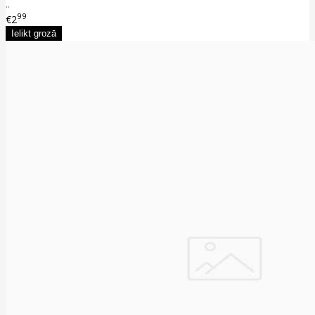
..
99
€2