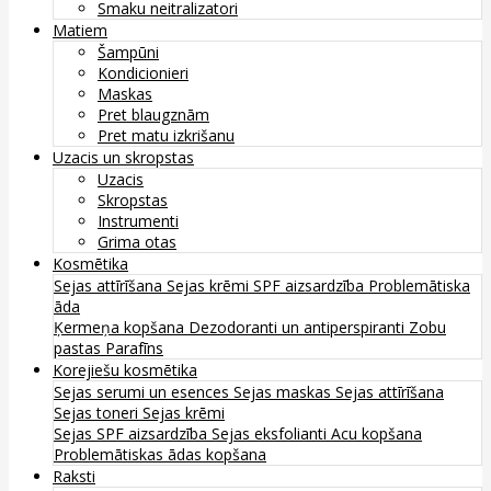
Smaku neitralizatori
Matiem
Šampūni
Kondicionieri
Maskas
Pret blaugznām
Pret matu izkrišanu
Uzacis un skropstas
Uzacis
Skropstas
Instrumenti
Grima otas
Kosmētika
Sejas attīrīšana
Sejas krēmi
SPF aizsardzība
Problemātiska
āda
Ķermeņa kopšana
Dezodoranti un antiperspiranti
Zobu
pastas
Parafīns
Korejiešu kosmētika
Sejas serumi un esences
Sejas maskas
Sejas attīrīšana
Sejas toneri
Sejas krēmi
Sejas SPF aizsardzība
Sejas eksfolianti
Acu kopšana
Problemātiskas ādas kopšana
Raksti