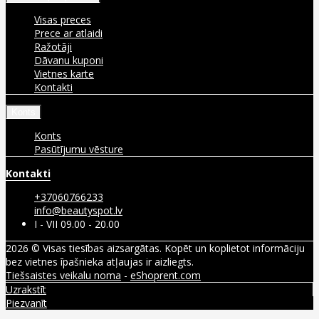
Visas preces
Prece ar atlaidi
Ražotāji
Dāvanu kuponi
Vietnes karte
Kontakti
Konts
Konts
Pasūtījumu vēsture
Kontakti
+37060766233
info@beautyspot.lv
I - VII 09.00 - 20.00
2026 © Visas tiesības aizsargātas. Kopēt un koplietot informāciju
bez vietnes īpašnieka atļaujas ir aizliegts.
Tiešsaistes veikalu noma
-
eShoprent.com
Uzrakstīt
Piezvanīt