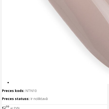
Preces kods:
NTN10
Preces statuss:
Ir noliktavā
99
€2
ar PVN