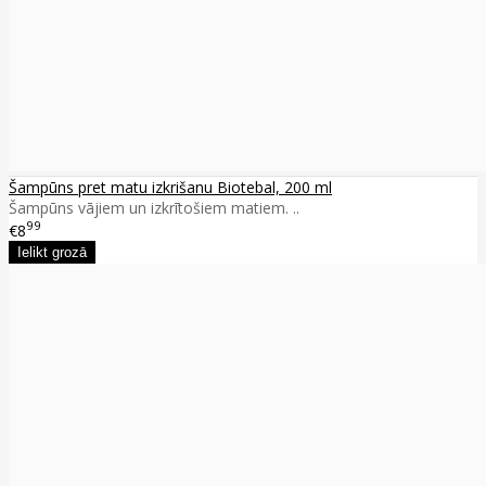
Šampūns pret matu izkrišanu Biotebal, 200 ml
Šampūns vājiem un izkrītošiem matiem. ..
99
€8