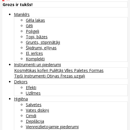
Grozs ir tukšs!
Manikīrs
Gēla lakas
Gēli
Poligeli
Topi, bāzes
Grunts, stiprinātāji
Šķidrumi, eļļiņas
El. ierīces
Komplekti
Instrumenti un piederumi
Kosmētikas koferi
Pulētāji
Vīles
Paletes
Formas
Tipši
Instrumenti
Otiņas
Frezas uzgaļi
Dekors
Efekti
Uzlīmes
Higiēna
Salvetes
Vates diskiņi
Cimdi
Depilācija
Vienreizlietojamie piederumi