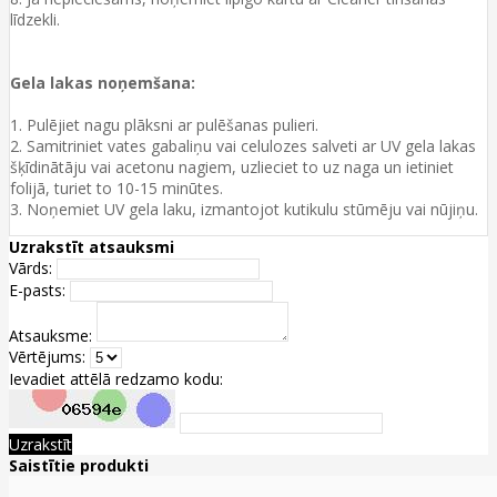
līdzekli.
Gela lakas noņemšana:
1. Pulējiet nagu plāksni ar pulēšanas pulieri.
2. Samitriniet vates gabaliņu vai celulozes salveti ar UV gela lakas
šķīdinātāju vai acetonu nagiem, uzlieciet to uz naga un ietiniet
folijā, turiet to 10-15 minūtes.
3. Noņemiet UV gela laku, izmantojot kutikulu stūmēju vai nūjiņu.
Uzrakstīt atsauksmi
Vārds:
E-pasts:
Atsauksme:
Vērtējums:
Ievadiet attēlā redzamo kodu:
Uzrakstīt
Saistītie produkti