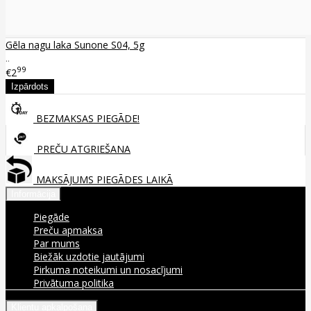
Gēla nagu laka Sunone S04, 5g
..
99
€2
BEZMAKSAS PIEGĀDE!
PREČU ATGRIEŠANA
MAKSĀJUMS PIEGĀDES LAIKĀ
Informācija
Piegāde
Preču apmaksa
Par mums
Biežāk uzdotie jautājumi
Pirkuma noteikumi un nosacījumi
Privātuma politika
Klientu apkalpošana