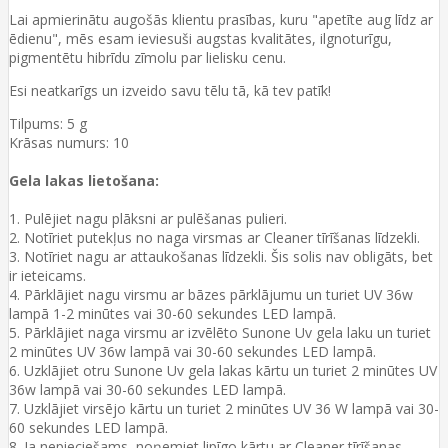
Lai apmierinātu augošās klientu prasības, kuru "apetīte aug līdz ar
ēdienu", mēs esam ieviesuši augstas kvalitātes, ilgnoturīgu,
pigmentētu hibrīdu zīmolu par lielisku cenu.
Esi neatkarīgs un izveido savu tēlu tā, kā tev patīk!
Tilpums: 5 g
Krāsas numurs: 10
Gela lakas lietošana:
1. Pulējiet nagu plāksni ar pulēšanas pulieri.
2. Notīriet putekļus no naga virsmas ar Cleaner tīrīšanas līdzekli.
3. Notīriet nagu ar attaukošanas līdzekli. Šis solis nav obligāts, bet
ir ieteicams.
4. Pārklājiet nagu virsmu ar bāzes pārklājumu un turiet UV 36w
lampā 1-2 minūtes vai 30-60 sekundes LED lampā.
5. Pārklājiet naga virsmu ar izvēlēto Sunone Uv gela laku un turiet
2 minūtes UV 36w lampā vai 30-60 sekundes LED lampā.
6. Uzklājiet otru Sunone Uv gela lakas kārtu un turiet 2 minūtes UV
36w lampā vai 30-60 sekundes LED lampā.
7. Uzklājiet virsējo kārtu un turiet 2 minūtes UV 36 W lampā vai 30-
60 sekundes LED lampā.
8. Ja nepieciešams, noņemiet lipīgo kārtu ar Cleaner tīrīšanas