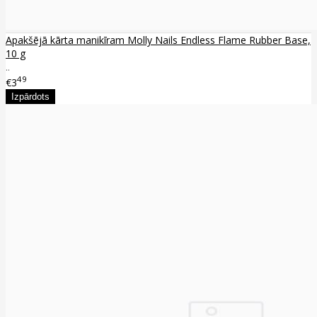
Apakšējā kārta manikīram Molly Nails Endless Flame Rubber Base,
10 g
..
49
€3