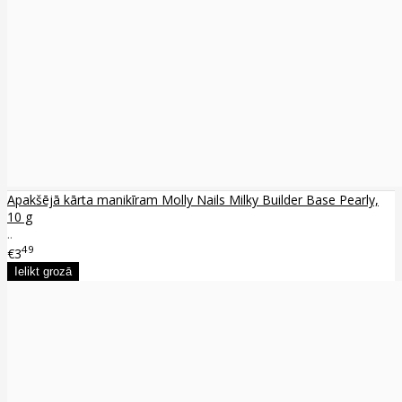
Apakšējā kārta manikīram Molly Nails Milky Builder Base Pearly,
10 g
..
49
€3