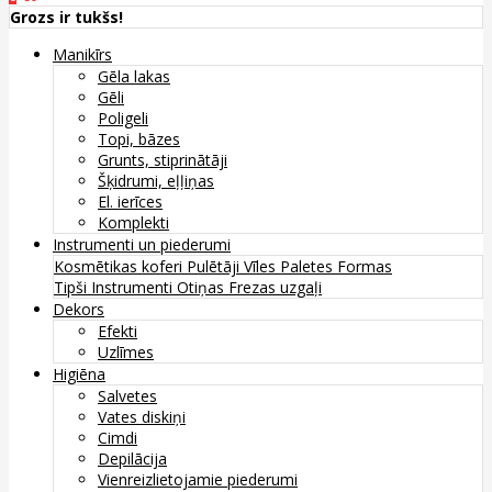
Grozs ir tukšs!
Manikīrs
Gēla lakas
Gēli
Poligeli
Topi, bāzes
Grunts, stiprinātāji
Šķidrumi, eļļiņas
El. ierīces
Komplekti
Instrumenti un piederumi
Kosmētikas koferi
Pulētāji
Vīles
Paletes
Formas
Tipši
Instrumenti
Otiņas
Frezas uzgaļi
Dekors
Efekti
Uzlīmes
Higiēna
Salvetes
Vates diskiņi
Cimdi
Depilācija
Vienreizlietojamie piederumi