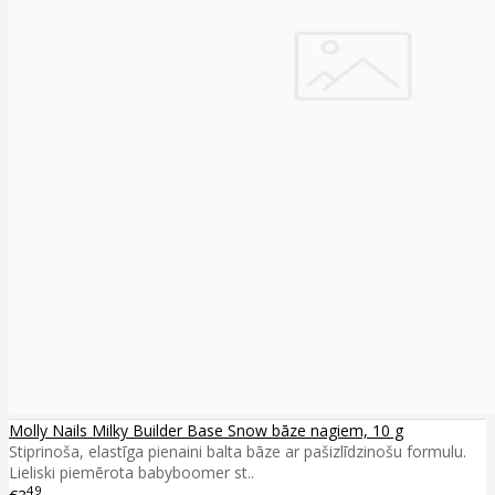
Molly Nails Milky Builder Base Snow bāze nagiem, 10 g
Stiprinoša, elastīga pienaini balta bāze ar pašizlīdzinošu formulu.
Lieliski piemērota babyboomer st..
49