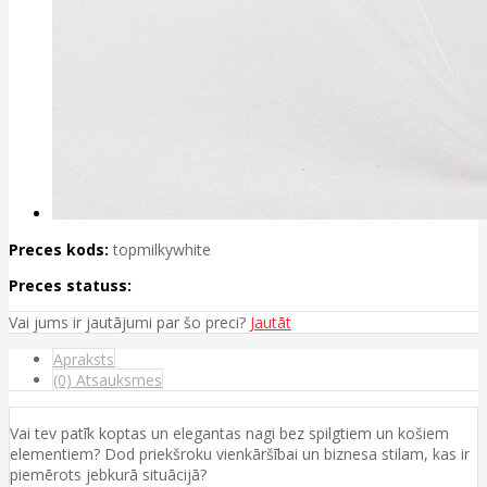
Preces kods:
topmilkywhite
Preces statuss:
Vai jums ir jautājumi par šo preci?
Jautāt
Apraksts
(0) Atsauksmes
Vai tev patīk koptas un elegantas nagi bez spilgtiem un košiem
elementiem? Dod priekšroku vienkāršībai un biznesa stilam, kas ir
piemērots jebkurā situācijā?