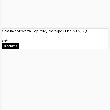
Gela laka virskārta Top Milky No Wipe Nude NTN, 7 g
..
49
€3