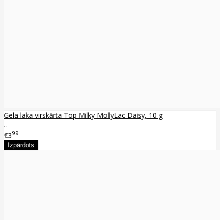
Gela laka virskārta Top Milky MollyLac Daisy, 10 g
..
99
€3