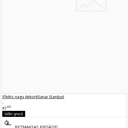
Efekts nagu dekorēšanai Stardust
..
49
€1
BEZMAKSAS PIEGĀDE!