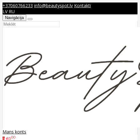
+37060766233
info@beautyspot.lv
Kontakti
LV
RU
Navigācija
Mans konts
00
€0
0