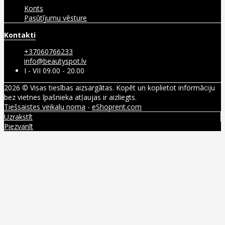
Konts
Pasūtījumu vēsture
Kontakti
+37060766233
info@beautyspot.lv
I - VII 09.00 - 20.00
2026 © Visas tiesības aizsargātas. Kopēt un koplietot informāciju
bez vietnes īpašnieka atļaujas ir aizliegts.
Tiešsaistes veikalu noma
-
eShoprent.com
Uzrakstīt
Piezvanīt