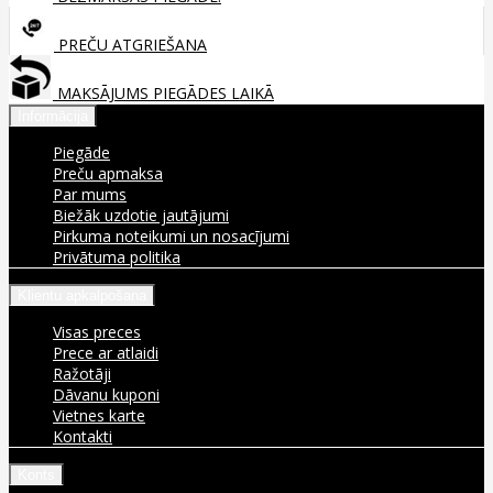
PREČU ATGRIEŠANA
MAKSĀJUMS PIEGĀDES LAIKĀ
Informācija
Piegāde
Preču apmaksa
Par mums
Biežāk uzdotie jautājumi
Pirkuma noteikumi un nosacījumi
Privātuma politika
Klientu apkalpošana
Visas preces
Prece ar atlaidi
Ražotāji
Dāvanu kuponi
Vietnes karte
Kontakti
Konts