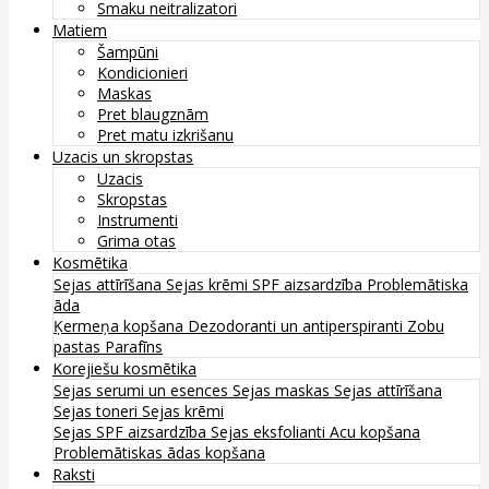
Smaku neitralizatori
Matiem
Šampūni
Kondicionieri
Maskas
Pret blaugznām
Pret matu izkrišanu
Uzacis un skropstas
Uzacis
Skropstas
Instrumenti
Grima otas
Kosmētika
Sejas attīrīšana
Sejas krēmi
SPF aizsardzība
Problemātiska
āda
Ķermeņa kopšana
Dezodoranti un antiperspiranti
Zobu
pastas
Parafīns
Korejiešu kosmētika
Sejas serumi un esences
Sejas maskas
Sejas attīrīšana
Sejas toneri
Sejas krēmi
Sejas SPF aizsardzība
Sejas eksfolianti
Acu kopšana
Problemātiskas ādas kopšana
Raksti