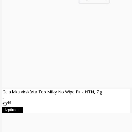
Gela laka virskārta Top Milky No Wipe Pink NTN, 7 g
..
49
€3