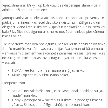
Iepazīstinām ar Milky Top kolekciju bez dispersijas slāņa – tie ir
atbilde uz šiem jautājumiem!
Jaunajā MollyLac kolekcijā atradīsi tonētus topus ar aptuveni 20%
pārklājuma līmeni, kas izceļ dabisko skaistumu, mūžīgu stilu un
eleganci. Viena lieta ir skaidra – spēks ir vienkāršībā. Bēšs, rozā vai
balts? Izvēlies nobeigumu ar smalku noslēpumainības pieskārienu
krāsas veidā.
Tie ir perfekts manikīra noslēgums, bet arī lieliski papildina klasisko
franču manikīru vai tā pavasara versijas! Var izmantot kā pamatu
vienkāršiem dizainiem vai akcentēt intensīvas krāsas! Izvēlies, kurš
no 3 toņiem pirmo rotās tavus nagus – garantējam, ka vēlēsies
visus trīs!
HEMA-free formula – samazina alerģijas risku.
Milky Top satur UV filtru (Sunblocker).
Pieejamie toņi:
Sepia – neitrāls bēšs tonis, īsta klase. Ideāli papildina stilīgu
“nude” manikīru.
Daisy – pasteļrozā – meitenīgs izskats un priecīgas krāsas
vēsma. Skaists un mūžīgs risinājums romantiskam