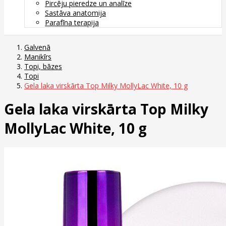
Pircēju pieredze un analīze
Sastāva anatomija
Parafīna terapija
Galvenā
Manikīrs
Topi, bāzes
Topi
Gela laka virskārta Top Milky MollyLac White, 10 g
Gela laka virskārta Top Milky
MollyLac White, 10 g