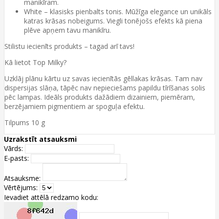
manikīram.
White – klasisks pienbalts tonis. Mūžīga elegance un unikāls
katras krāsas nobeigums. Viegli tonējošs efekts kā piena
plēve apņem tavu manikīru.
Stilistu iecienīts produkts – tagad arī tavs!
Kā lietot Top Milky?
Uzklāj plānu kārtu uz savas iecienītās gēllakas krāsas. Tam nav
dispersijas slāņa, tāpēc nav nepieciešams papildu tīrīšanas solis
pēc lampas. Ideāls produkts dažādiem dizainiem, piemēram,
berzējamiem pigmentiem ar spoguļa efektu.
Tilpums 10 g
Uzrakstīt atsauksmi
Vārds:
E-pasts:
Atsauksme:
Vērtējums:
Ievadiet attēlā redzamo kodu: