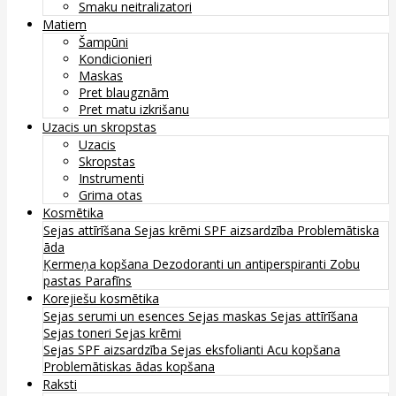
Smaku neitralizatori
Matiem
Šampūni
Kondicionieri
Maskas
Pret blaugznām
Pret matu izkrišanu
Uzacis un skropstas
Uzacis
Skropstas
Instrumenti
Grima otas
Kosmētika
Sejas attīrīšana
Sejas krēmi
SPF aizsardzība
Problemātiska
āda
Ķermeņa kopšana
Dezodoranti un antiperspiranti
Zobu
pastas
Parafīns
Korejiešu kosmētika
Sejas serumi un esences
Sejas maskas
Sejas attīrīšana
Sejas toneri
Sejas krēmi
Sejas SPF aizsardzība
Sejas eksfolianti
Acu kopšana
Problemātiskas ādas kopšana
Raksti