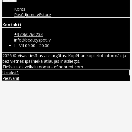
Konts
Pasūtījumu vēsture
Kontakti
+37060766233
info@beautyspot.lv
I - VII 09.00 - 20.00
2026 © Visas tiesības aizsargātas. Kopēt un koplietot informāciju
bez vietnes īpašnieka atļaujas ir aizliegts.
Tiešsaistes veikalu noma
-
eShoprent.com
Uzrakstīt
Piezvanīt