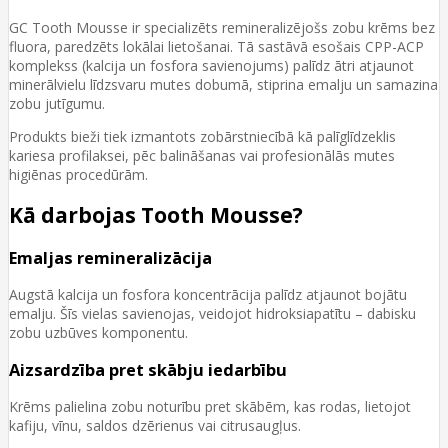
GC Tooth Mousse ir specializēts remineralizējošs zobu krēms bez
fluora, paredzēts lokālai lietošanai. Tā sastāvā esošais CPP-ACP
komplekss (kalcija un fosfora savienojums) palīdz ātri atjaunot
minerālvielu līdzsvaru mutes dobumā, stiprina emalju un samazina
zobu jutīgumu.
Produkts bieži tiek izmantots zobārstniecībā kā palīglīdzeklis
kariesa profilaksei, pēc balināšanas vai profesionālās mutes
higiēnas procedūrām.
Kā darbojas Tooth Mousse?
Emaljas remineralizācija
Augstā kalcija un fosfora koncentrācija palīdz atjaunot bojātu
emalju. Šīs vielas savienojas, veidojot hidroksiapatītu – dabisku
zobu uzbūves komponentu.
Aizsardzība pret skābju iedarbību
Krēms palielina zobu noturību pret skābēm, kas rodas, lietojot
kafiju, vīnu, saldos dzērienus vai citrusaugļus.