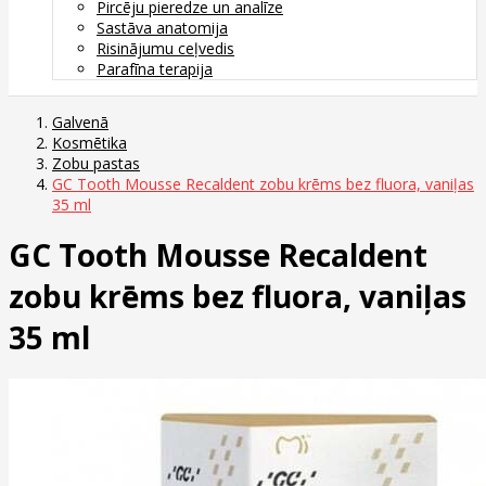
Pircēju pieredze un analīze
Sastāva anatomija
Risinājumu ceļvedis
Parafīna terapija
Galvenā
Kosmētika
Zobu pastas
GC Tooth Mousse Recaldent zobu krēms bez fluora, vaniļas
35 ml
GC Tooth Mousse Recaldent
zobu krēms bez fluora, vaniļas
35 ml