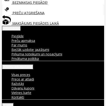
BEZMAKSAS PIEGĀDE!
PREČU ATGRIEŠANA
MAKSĀJUMS PIEGĀDES LAIKĀ
Informācija
Piegāde
Preču apmaksa
Par mums
Biežāk uzdotie jautājumi
Pirkuma noteikumi un nosacījumi
Privātuma politika
Klientu apkalpošana
Visas preces
Prece ar atlaidi
Ražotāji
Dāvanu kuponi
Vietnes karte
Kontakti
Konts