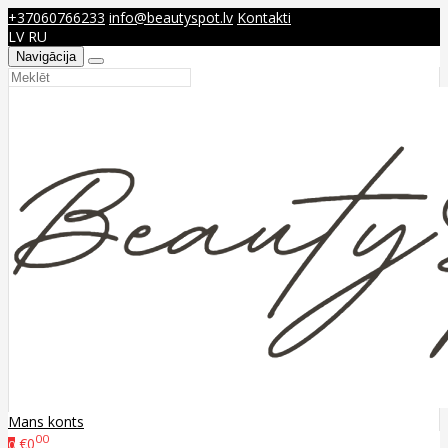
+37060766233
info@beautyspot.lv
Kontakti
LV
RU
Navigācija
Mans konts
00
€0
0