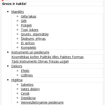
Grozs ir tukšs!
Manikīrs
Gēla lakas
Gēli
Poligeli
Topi, bāzes
Grunts, stiprinātāji
Šķidrumi, eļļiņas
El. ierīces
Komplekti
Instrumenti un piederumi
Kosmētikas koferi
Pulētāji
Vīles
Paletes
Formas
Tipši
Instrumenti
Otiņas
Frezas uzgaļi
Dekors
Efekti
Uzlīmes
Higiēna
Salvetes
Vates diskiņi
Cimdi
Depilācija
Vienreizlietojamie piederumi