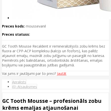
Preces kods:
moussevanil
Preces statuss:
GC Tooth Mousse Recaldent ir remineralizējošs zobu krēms bez
fluora ar CPP-ACP kompleksu (kalcijs un fosfors), kas palīdz
atjaunot emalju, mazināt zobu jutīgumu un pasargāt no kariesa.
Piemērots pēc balināšanas, ortodontiskās ārstēšanas, emaljas
bojājumu vai paaugstinātas jutības gadījumā.
Vai jums ir jautājumi par šo preci?
Jautāt
Apraksts
(0) Atsauksmes
GC Tooth Mousse – profesionāls zobu
krēms emaljas atjaunošanai