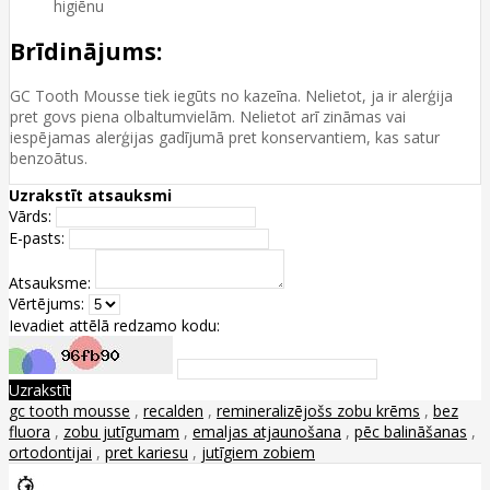
higiēnu
Brīdinājums:
GC Tooth Mousse tiek iegūts no kazeīna. Nelietot, ja ir alerģija
pret govs piena olbaltumvielām. Nelietot arī zināmas vai
iespējamas alerģijas gadījumā pret konservantiem, kas satur
benzoātus.
Uzrakstīt atsauksmi
Vārds:
E-pasts:
Atsauksme:
Vērtējums:
Ievadiet attēlā redzamo kodu:
Uzrakstīt
gc tooth mousse
,
recalden
,
remineralizējošs zobu krēms
,
bez
fluora
,
zobu jutīgumam
,
emaljas atjaunošana
,
pēc balināšanas
,
ortodontijai
,
pret kariesu
,
jutīgiem zobiem