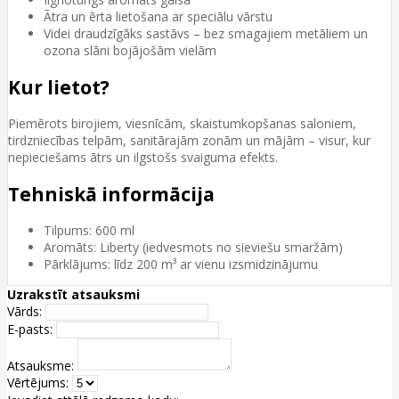
Ātra un ērta lietošana ar speciālu vārstu
Videi draudzīgāks sastāvs – bez smagajiem metāliem un
ozona slāni bojājošām vielām
Kur lietot?
Piemērots birojiem, viesnīcām, skaistumkopšanas saloniem,
tirdzniecības telpām, sanitārajām zonām un mājām – visur, kur
nepieciešams ātrs un ilgstošs svaiguma efekts.
Tehniskā informācija
Tilpums: 600 ml
Aromāts: Liberty (iedvesmots no sieviešu smaržām)
Pārklājums: līdz 200 m³ ar vienu izsmidzinājumu
Uzrakstīt atsauksmi
Vārds:
E-pasts:
Atsauksme:
Vērtējums: