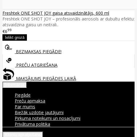
Freshtek ONE SHOT JOY gaisa atsvaidzinātājs, 600 ml
Freshtek ONE SHOT JOY – profesionāls aerosols ar dubultu efektu:
atsvaidzina gaisu un neitrali..
99
€6
BEZMAKSAS PIEGĀDE!
PREČU ATGRIEŠANA
MAKSĀJUMS PIEGĀDES LAIKĀ
Informācija
Piegāde
Preču apmaksa
Par mums
Biežāk uzdotie jautājumi
Pirkuma noteikumi un nosacījumi
Privātuma politika
Klientu apkalpošana