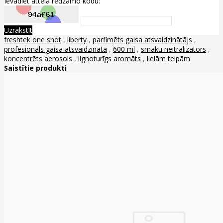
Ievadiet attēlā redzamo kodu:
Uzrakstīt
freshtek one shot
,
liberty
,
parfimēts gaisa atsvaidzinātājs
,
profesionāls gaisa atsvaidzinātā
,
600 ml
,
smaku neitralizators
,
koncentrēts aerosols
,
ilgnoturīgs aromāts
,
lielām telpām
Saistītie produkti