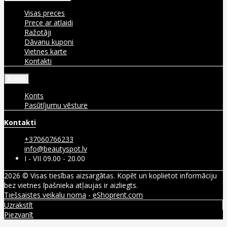
Visas preces
Prece ar atlaidi
Ražotāji
Dāvanu kuponi
Vietnes karte
Kontakti
Konts
Konts
Pasūtījumu vēsture
Kontakti
+37060766233
info@beautyspot.lv
I - VII 09.00 - 20.00
2026 © Visas tiesības aizsargātas. Kopēt un koplietot informāciju
bez vietnes īpašnieka atļaujas ir aizliegts.
Tiešsaistes veikalu noma
-
eShoprent.com
Uzrakstīt
Piezvanīt