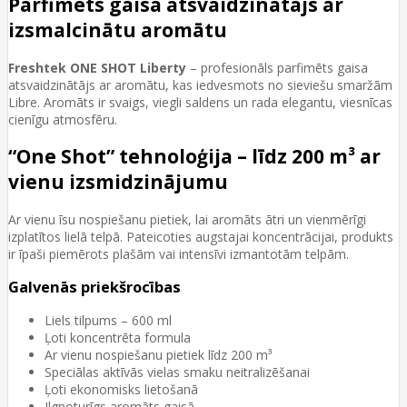
Parfimēts gaisa atsvaidzinātājs ar
izsmalcinātu aromātu
Freshtek ONE SHOT Liberty
– profesionāls parfimēts gaisa
atsvaidzinātājs ar aromātu, kas iedvesmots no sieviešu smaržām
Libre. Aromāts ir svaigs, viegli saldens un rada elegantu, viesnīcas
cienīgu atmosfēru.
“One Shot” tehnoloģija – līdz 200 m³ ar
vienu izsmidzinājumu
Ar vienu īsu nospiešanu pietiek, lai aromāts ātri un vienmērīgi
izplatītos lielā telpā. Pateicoties augstajai koncentrācijai, produkts
ir īpaši piemērots plašām vai intensīvi izmantotām telpām.
Galvenās priekšrocības
Liels tilpums – 600 ml
Ļoti koncentrēta formula
Ar vienu nospiešanu pietiek līdz 200 m³
Speciālas aktīvās vielas smaku neitralizēšanai
Ļoti ekonomisks lietošanā
Ilgnoturīgs aromāts gaisā