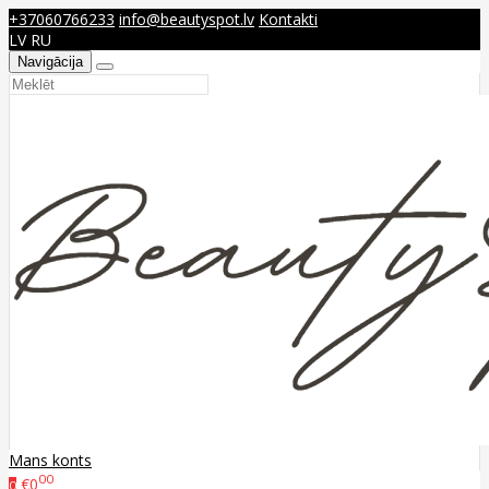
+37060766233
info@beautyspot.lv
Kontakti
LV
RU
Navigācija
Mans konts
00
€0
0