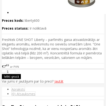
Preces kods:
liberty600
Preces statuss:
Ir noliktavā
Freshtek ONE SHOT Liberty – parfimēts gaisa atsvaidzinātājs ar
elegantu aromātu, iedvesmotu no sieviešu smaržām Libre. “One
Shot” tehnoloģija nozīmē, ka ar vienu nospiešanu aromāts ātri
izplatās visā telpā (līdz 200 m³). Koncentrētā formula ir piemērota
lielākām telpām – birojiem, viesnīcām, saloniem un mājām.
49
€7
ar PVN
Vai jums ir jautājumi par šo preci?
Jautāt
Apraksts
(0) Atsauksmes