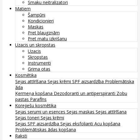
Smaku neitralizatori
Matiem
Šampūni
Kondicionieri
Maskas
Pret blaugznām
Pret matu izkrišanu
Uzacis un skropstas
Uzacis
Skropstas
Instrumenti
Grima otas
Kosmētika
Sejas attīrīšana
Sejas krēmi
SPF aizsardzība
Problemātiska
āda
Ķermeņa kopšana
Dezodoranti un antiperspiranti
Zobu
pastas
Parafīns
Korejiešu kosmētika
Sejas serumi un esences
Sejas maskas
Sejas attīrīšana
Sejas toneri
Sejas krēmi
Sejas SPF aizsardzība
Sejas eksfolianti
Acu kopšana
Problemātiskas ādas kopšana
Raksti