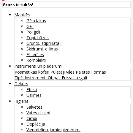
Grozs ir tukšs!
Manikīrs
Gēla lakas
Gēli
Poligeli
Topi, bāzes
Grunts, stiprinātāji
Šķidrumi, eļļiņas
El. ierīces
Komplekti
Instrumenti un piederumi
Kosmētikas koferi
Pulētāji
Vīles
Paletes
Formas
Tipši
Instrumenti
Otiņas
Frezas uzgaļi
Dekors
Efekti
Uzlīmes
Higiēna
Salvetes
Vates diskiņi
Cimdi
Depilācija
Vienreizlietojamie piederumi