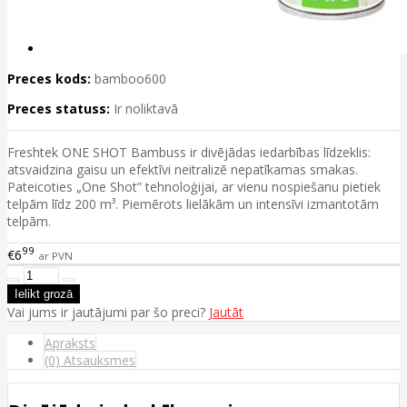
Preces kods:
bamboo600
Preces statuss:
Ir noliktavā
Freshtek ONE SHOT Bambuss ir divējādas iedarbības līdzeklis:
atsvaidzina gaisu un efektīvi neitralizē nepatīkamas smakas.
Pateicoties „One Shot” tehnoloģijai, ar vienu nospiešanu pietiek
telpām līdz 200 m³. Piemērots lielākām un intensīvi izmantotām
telpām.
99
€6
ar PVN
Vai jums ir jautājumi par šo preci?
Jautāt
Apraksts
(0) Atsauksmes