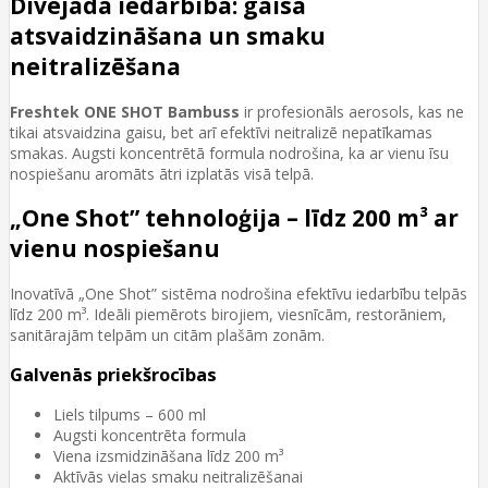
Divējāda iedarbība: gaisa
atsvaidzināšana un smaku
neitralizēšana
Freshtek ONE SHOT Bambuss
ir profesionāls aerosols, kas ne
tikai atsvaidzina gaisu, bet arī efektīvi neitralizē nepatīkamas
smakas. Augsti koncentrētā formula nodrošina, ka ar vienu īsu
nospiešanu aromāts ātri izplatās visā telpā.
„One Shot” tehnoloģija – līdz 200 m³ ar
vienu nospiešanu
Inovatīvā „One Shot” sistēma nodrošina efektīvu iedarbību telpās
līdz 200 m³. Ideāli piemērots birojiem, viesnīcām, restorāniem,
sanitārajām telpām un citām plašām zonām.
Galvenās priekšrocības
Liels tilpums – 600 ml
Augsti koncentrēta formula
Viena izsmidzināšana līdz 200 m³
Aktīvās vielas smaku neitralizēšanai