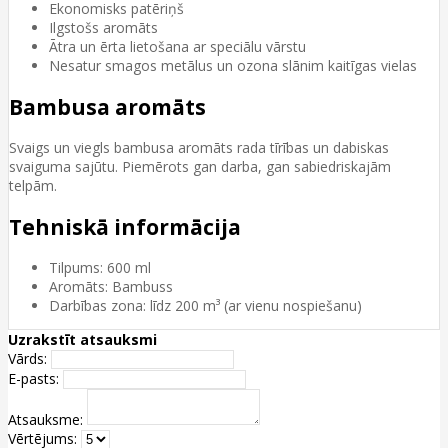
Ekonomisks patēriņš
Ilgstošs aromāts
Ātra un ērta lietošana ar speciālu vārstu
Nesatur smagos metālus un ozona slānim kaitīgas vielas
Bambusa aromāts
Svaigs un viegls bambusa aromāts rada tīrības un dabiskas
svaiguma sajūtu. Piemērots gan darba, gan sabiedriskajām
telpām.
Tehniskā informācija
Tilpums: 600 ml
Aromāts: Bambuss
Darbības zona: līdz 200 m³ (ar vienu nospiešanu)
Uzrakstīt atsauksmi
Vārds:
E-pasts:
Atsauksme:
Vērtējums: