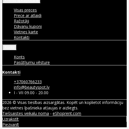
Klientu apkalpošana
Visas preces
Prece ar atlaidi
Ražotāji
Dāvanu kuponi
Vietnes karte
Kontakti
Konts
Konts
Pasūtījumu vēsture
Kontakti
+37060766233
info@beautyspot.lv
I - VII 09.00 - 20.00
2026 © Visas tiesības aizsargātas. Kopēt un koplietot informāciju
bez vietnes īpašnieka atļaujas ir aizliegts.
Tiešsaistes veikalu noma
-
eShoprent.com
Uzrakstīt
Piezvanīt