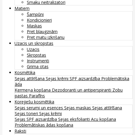
Smaku neitralizatori
Matiem
Šampūni
Kondicionieri
Maskas
Pret blaugznām
Pret matu izkrišanu
Uzacis un skropstas
Uzacis
Skropstas
Instrumenti
Grima otas
Kosmētika
Sejas attīrīšana
Sejas krēmi
SPF aizsardzība
Problemātiska
āda
Ķermeņa kopšana
Dezodoranti un antiperspiranti
Zobu
pastas
Parafīns
Korejiešu kosmētika
Sejas serumi un esences
Sejas maskas
Sejas attīrīšana
Sejas toneri
Sejas krēmi
Sejas SPF aizsardzība
Sejas eksfolianti
Acu kopšana
Problemātiskas ādas kopšana
Raksti