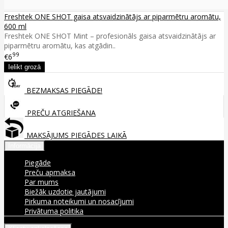
Freshtek ONE SHOT gaisa atsvaidzinātājs ar piparmētru aromātu,
600 ml
Freshtek ONE SHOT Mint – profesionāls gaisa atsvaidzinātājs ar
piparmētru aromātu, kas atgādin..
99
€6
BEZMAKSAS PIEGĀDE!
PREČU ATGRIEŠANA
MAKSĀJUMS PIEGĀDES LAIKĀ
Informācija
Piegāde
Preču apmaksa
Par mums
Biežāk uzdotie jautājumi
Pirkuma noteikumi un nosacījumi
Privātuma politika