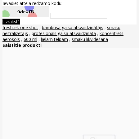
Ievadiet attēlā redzamo kodu:
Uzrakstīt
freshtek one shot
,
bambusa gaisa atsvaidzinātājs
,
smaku
neitralizētājs
,
profesionāls gaisa atsvaidzinātā
,
koncentrēts
aerosols
,
600 ml
,
lielām telpām
,
smaku likvidēšana
Saistītie produkti