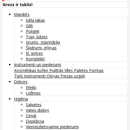
Grozs ir tukšs!
Manikīrs
Gēla lakas
Gēli
Poligeli
Topi, bāzes
Grunts, stiprinātāji
Šķidrumi, eļļiņas
El. ierīces
Komplekti
Instrumenti un piederumi
Kosmētikas koferi
Pulētāji
Vīles
Paletes
Formas
Tipši
Instrumenti
Otiņas
Frezas uzgaļi
Dekors
Efekti
Uzlīmes
Higiēna
Salvetes
Vates diskiņi
Cimdi
Depilācija
Vienreizlietojamie piederumi