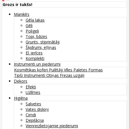
Grozs ir tukšs!
Manikīrs
Gēla lakas
Gēli
Poligeli
Topi, bāzes
Grunts, stiprinātāji
Šķidrumi, eļļiņas
El. ierīces
Komplekti
Instrumenti un piederumi
Kosmētikas koferi
Pulētāji
Vīles
Paletes
Formas
Tipši
Instrumenti
Otiņas
Frezas uzgaļi
Dekors
Efekti
Uzlīmes
Higiēna
Salvetes
Vates diskiņi
Cimdi
Depilācija
Vienreizlietojamie piederumi