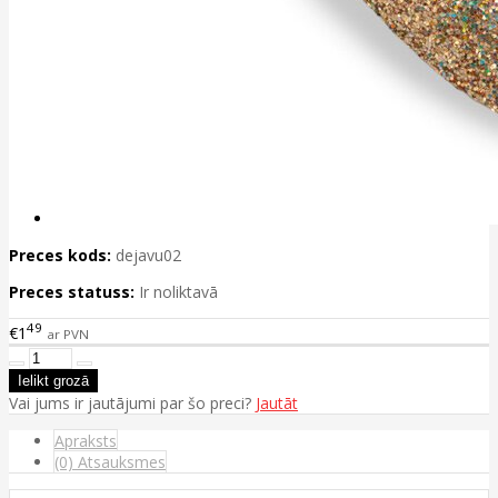
Preces kods:
dejavu02
Preces statuss:
Ir noliktavā
49
€1
ar PVN
Vai jums ir jautājumi par šo preci?
Jautāt
Apraksts
(0) Atsauksmes