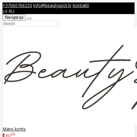
+37060766233
info@beautyspot.lv
Kontakti
LV
RU
Navigācija
Mans konts
00
€0
0