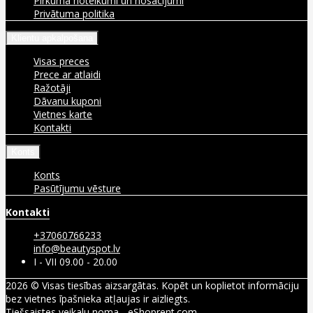
Pirkuma noteikumi un nosacījumi
Privātuma politika
Klientu apkalpošana
Visas preces
Prece ar atlaidi
Ražotāji
Dāvanu kuponi
Vietnes karte
Kontakti
Konts
Konts
Pasūtījumu vēsture
Kontakti
+37060766233
info@beautyspot.lv
I - VII 09.00 - 20.00
2026 © Visas tiesības aizsargātas. Kopēt un koplietot informāciju
bez vietnes īpašnieka atļaujas ir aizliegts.
Tiešsaistes veikalu noma
-
eShoprent.com