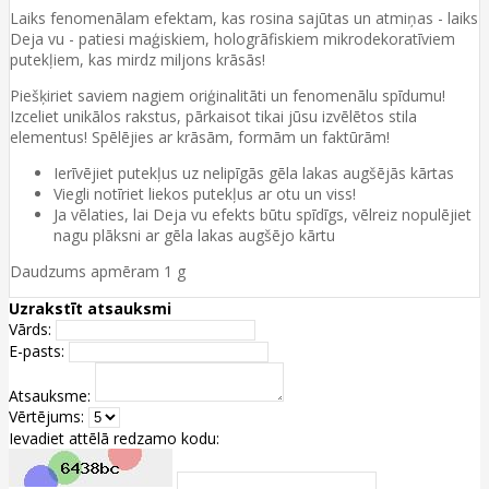
Laiks fenomenālam efektam, kas rosina sajūtas un atmiņas - laiks
Deja vu - patiesi maģiskiem, hologrāfiskiem mikrodekoratīviem
putekļiem, kas mirdz miljons krāsās!
Piešķiriet saviem nagiem oriģinalitāti un fenomenālu spīdumu!
Izceliet unikālos rakstus, pārkaisot tikai jūsu izvēlētos stila
elementus! Spēlējies ar krāsām, formām un faktūrām!
Ierīvējiet putekļus uz nelipīgās gēla lakas augšējās kārtas
Viegli notīriet liekos putekļus ar otu un viss!
Ja vēlaties, lai Deja vu efekts būtu spīdīgs, vēlreiz nopulējiet
nagu plāksni ar gēla lakas augšējo kārtu
Daudzums apmēram 1 g
Uzrakstīt atsauksmi
Vārds:
E-pasts:
Atsauksme:
Vērtējums:
Ievadiet attēlā redzamo kodu: