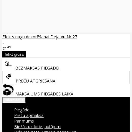
Efekts nagu dekorēšanai Deja Vu Nr 27
..
49
€1
BEZMAKSAS PIEGĀDE!
PREČU ATGRIEŠANA
MAKSĀJUMS PIEGĀDES LAIKĀ
Informācija
Piegāde
Preču apmaksa
Par mums
Biežāk uzdotie jautājumi