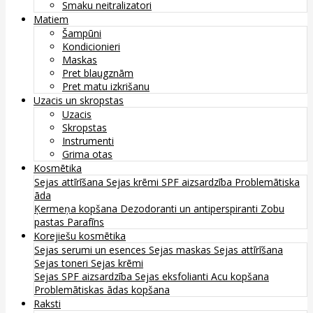
Smaku neitralizatori
Matiem
Šampūni
Kondicionieri
Maskas
Pret blaugznām
Pret matu izkrišanu
Uzacis un skropstas
Uzacis
Skropstas
Instrumenti
Grima otas
Kosmētika
Sejas attīrīšana
Sejas krēmi
SPF aizsardzība
Problemātiska
āda
Ķermeņa kopšana
Dezodoranti un antiperspiranti
Zobu
pastas
Parafīns
Korejiešu kosmētika
Sejas serumi un esences
Sejas maskas
Sejas attīrīšana
Sejas toneri
Sejas krēmi
Sejas SPF aizsardzība
Sejas eksfolianti
Acu kopšana
Problemātiskas ādas kopšana
Raksti