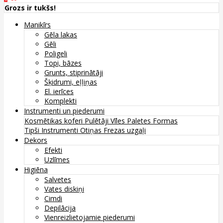
Grozs ir tukšs!
Manikīrs
Gēla lakas
Gēli
Poligeli
Topi, bāzes
Grunts, stiprinātāji
Šķidrumi, eļļiņas
El. ierīces
Komplekti
Instrumenti un piederumi
Kosmētikas koferi
Pulētāji
Vīles
Paletes
Formas
Tipši
Instrumenti
Otiņas
Frezas uzgaļi
Dekors
Efekti
Uzlīmes
Higiēna
Salvetes
Vates diskiņi
Cimdi
Depilācija
Vienreizlietojamie piederumi