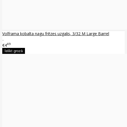
Volframa kobalta nagu frēzes uzgalis, 3/32 M Large Barrel
..
49
€4