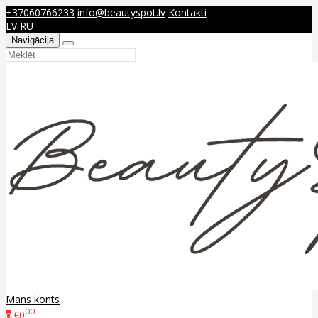
+37060766233
info@beautyspot.lv
Kontakti
LV
RU
Navigācija
Mans konts
00
€0
0