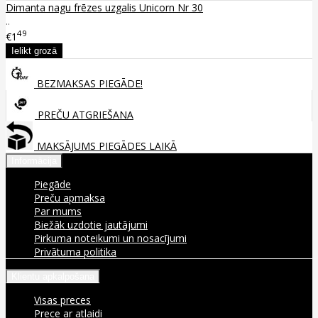
Dimanta nagu frēzes uzgalis Unicorn Nr 30
..
49
€1
BEZMAKSAS PIEGĀDE!
PREČU ATGRIEŠANA
MAKSĀJUMS PIEGĀDES LAIKĀ
Informācija
Piegāde
Preču apmaksa
Par mums
Biežāk uzdotie jautājumi
Pirkuma noteikumi un nosacījumi
Privātuma politika
Klientu apkalpošana
Visas preces
Prece ar atlaidi