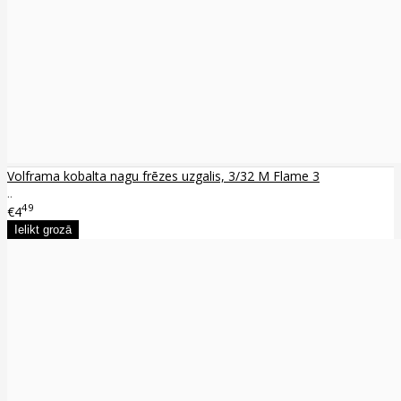
Volframa kobalta nagu frēzes uzgalis, 3/32 M Flame 3
..
49
€4