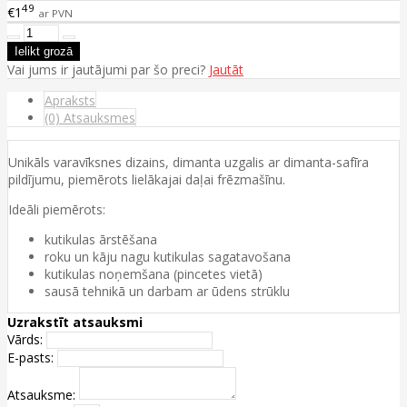
49
€1
ar PVN
Vai jums ir jautājumi par šo preci?
Jautāt
Apraksts
(0) Atsauksmes
Unikāls varavīksnes dizains, dimanta uzgalis ar dimanta-safīra
pildījumu, piemērots lielākajai daļai frēzmašīnu.
Ideāli piemērots:
kutikulas ārstēšana
roku un kāju nagu kutikulas sagatavošana
kutikulas noņemšana (pincetes vietā)
sausā tehnikā un darbam ar ūdens strūklu
Uzrakstīt atsauksmi
Vārds:
E-pasts:
Atsauksme: