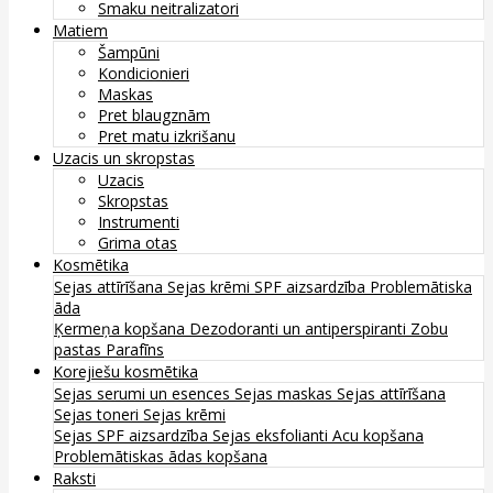
Smaku neitralizatori
Matiem
Šampūni
Kondicionieri
Maskas
Pret blaugznām
Pret matu izkrišanu
Uzacis un skropstas
Uzacis
Skropstas
Instrumenti
Grima otas
Kosmētika
Sejas attīrīšana
Sejas krēmi
SPF aizsardzība
Problemātiska
āda
Ķermeņa kopšana
Dezodoranti un antiperspiranti
Zobu
pastas
Parafīns
Korejiešu kosmētika
Sejas serumi un esences
Sejas maskas
Sejas attīrīšana
Sejas toneri
Sejas krēmi
Sejas SPF aizsardzība
Sejas eksfolianti
Acu kopšana
Problemātiskas ādas kopšana
Raksti