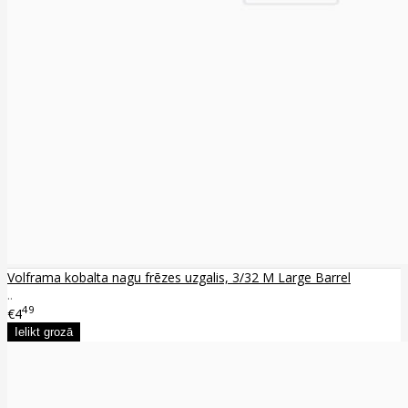
Volframa kobalta nagu frēzes uzgalis, 3/32 M Large Barrel
..
49
€4