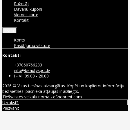
Ražotāji
Dāvanu kuponi
Vietnes karte
Kontakti
Konts
Konts
Pasūtījumu vēsture
Kontakti
+37060766233
info@beautyspot.lv
I - VII 09.00 - 20.00
2026 © Visas tiesības aizsargātas. Kopēt un koplietot informāciju
bez vietnes īpašnieka atļaujas ir aizliegts.
Tiešsaistes veikalu noma
-
eShoprent.com
Uzrakstīt
Piezvanīt