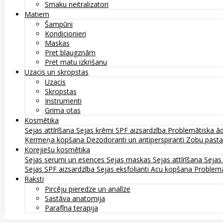
Smaku neitralizatori
Matiem
Šampūni
Kondicionieri
Maskas
Pret blaugznām
Pret matu izkrišanu
Uzacis un skropstas
Uzacis
Skropstas
Instrumenti
Grima otas
Kosmētika
Sejas attīrīšana
Sejas krēmi
SPF aizsardzība
Problemātiska ā
Ķermeņa kopšana
Dezodoranti un antiperspiranti
Zobu past
Korejiešu kosmētika
Sejas serumi un esences
Sejas maskas
Sejas attīrīšana
Sejas
Sejas SPF aizsardzība
Sejas eksfolianti
Acu kopšana
Problemā
Raksti
Pircēju pieredze un analīze
Sastāva anatomija
Parafīna terapija