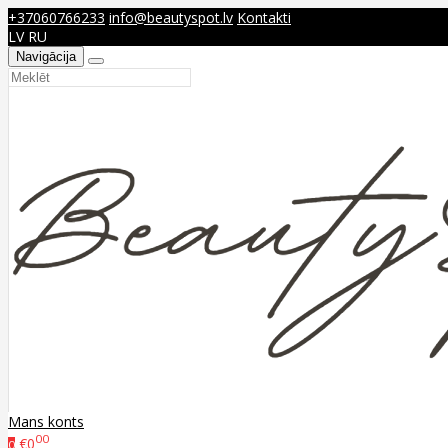
+37060766233
info@beautyspot.lv
Kontakti
LV
RU
Navigācija
Mans konts
00
€0
0