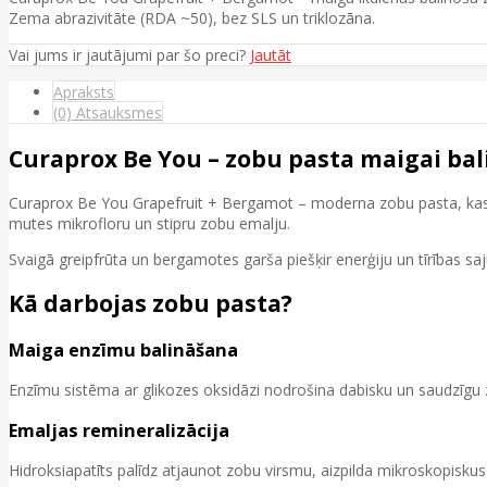
Zema abrazivitāte (RDA ~50), bez SLS un triklozāna.
Vai jums ir jautājumi par šo preci?
Jautāt
Apraksts
(0) Atsauksmes
Curaprox Be You – zobu pasta maigai ba
Curaprox Be You Grapefruit + Bergamot – moderna zobu pasta, kas 
mutes mikrofloru un stipru zobu emalju.
Svaigā greipfrūta un bergamotes garša piešķir enerģiju un tīrības saj
Kā darbojas zobu pasta?
Maiga enzīmu balināšana
Enzīmu sistēma ar glikozes oksidāzi nodrošina dabisku un saudzīgu 
Emaljas remineralizācija
Hidroksiapatīts palīdz atjaunot zobu virsmu, aizpilda mikroskopisk