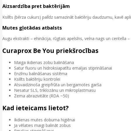
Aizsardzība pret baktērijām
Ksilīts (bērza cukurs) palīdz samazināt baktēriju daudzumu, kavē ap
Mutes gļotādas atbalsts
Augu ekstrakti – ehinācija, rūgtais apelsīns, velna nags un centell
Curaprox Be You priekšrocības
Maiga ikdienas zobu balināšana
Satur fluoru un hidroksiapatītu emaljas stiprināšanai
Enzīmu balināšanas sistēma
Ksilīts baktēriju kontrolei
Atsvaidzinoša greipfrūta un bergamotes garša
Nesatur SLS, triklozānu un mikroplastmasu
Zema abrazivitāte (RDA ~50)
Kad ieteicams lietot?
Ikdienas mutes dobuma higiēnai
Ja vēlaties maigi balināt zobus
Emaljas stiprināšanai