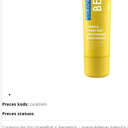
Preces kods:
curamelo
Preces statuss:
Curaprox Be You Grapefruit + Bergamot – maiga ikdienas balinoša zo