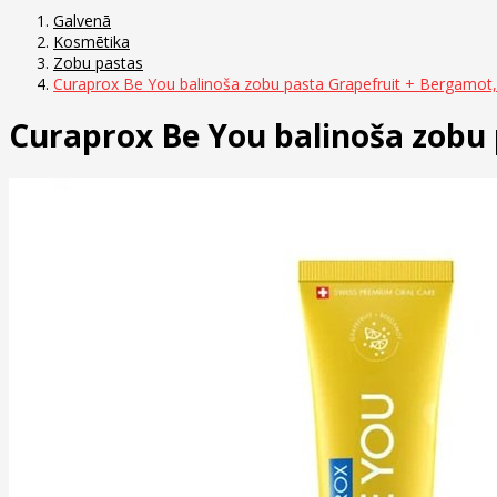
Galvenā
Kosmētika
Zobu pastas
Curaprox Be You balinoša zobu pasta Grapefruit + Bergamot,
Curaprox Be You balinoša zobu 