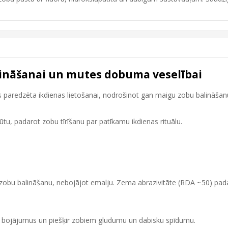
lināšanai un mutes dobuma veselībai
paredzēta ikdienas lietošanai, nodrošinot gan maigu zobu balināšanu
ūtu, padarot zobu tīrīšanu par patīkamu ikdienas rituālu.
zobu balināšanu, nebojājot emalju. Zema abrazivitāte (RDA ~50) pada
us bojājumus un piešķir zobiem gludumu un dabisku spīdumu.