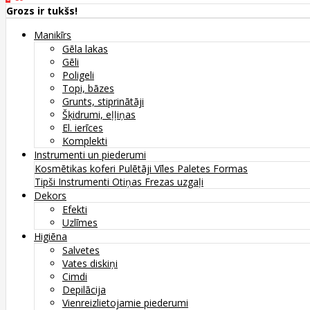
Grozs ir tukšs!
Manikīrs
Gēla lakas
Gēli
Poligeli
Topi, bāzes
Grunts, stiprinātāji
Šķidrumi, eļļiņas
El. ierīces
Komplekti
Instrumenti un piederumi
Kosmētikas koferi
Pulētāji
Vīles
Paletes
Formas
Tipši
Instrumenti
Otiņas
Frezas uzgaļi
Dekors
Efekti
Uzlīmes
Higiēna
Salvetes
Vates diskiņi
Cimdi
Depilācija
Vienreizlietojamie piederumi