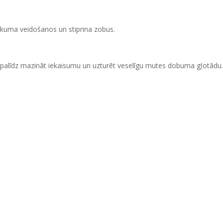
likuma veidošanos un stiprina zobus.
a – palīdz mazināt iekaisumu un uzturēt veselīgu mutes dobuma gļotādu.