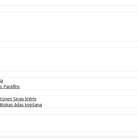
da
as
Parafīns
 toneri
Sejas krēmi
tiskas ādas kopšana