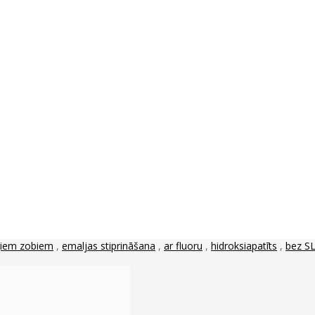
giem zobiem
,
emaljas stiprināšana
,
ar fluoru
,
hidroksiapatīts
,
bez S