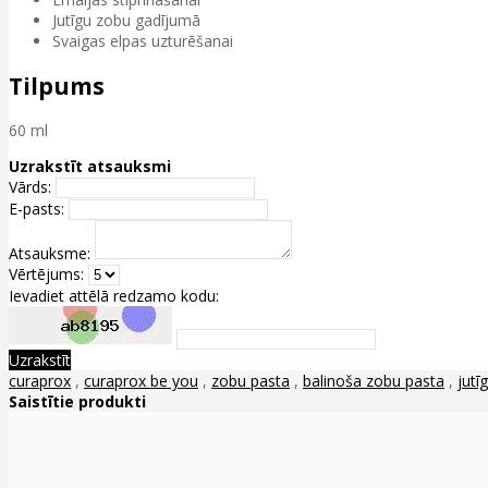
Jutīgu zobu gadījumā
Svaigas elpas uzturēšanai
Tilpums
60 ml
Uzrakstīt atsauksmi
Vārds:
E-pasts:
Atsauksme:
Vērtējums:
Ievadiet attēlā redzamo kodu:
Uzrakstīt
curaprox
,
curaprox be you
,
zobu pasta
,
balinoša zobu pasta
,
jutī
Saistītie produkti