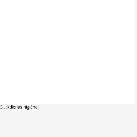
LS
,
ikdienas higiēna