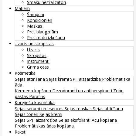
Smaku neitralizatori
Matiem
Šampūni
Kondicionieri
Maskas
Pret blaugznām
Pret matu izkrišanu
Uzacis un skropstas
Uzacis
Skropstas
Instrumenti
Grima otas
Kosmētika
Sejas attīrīšana
Sejas krēmi
SPF aizsardzība
Problemātiska
āda
Ķermeņa kopšana
Dezodoranti un antiperspiranti
Zobu
pastas
Parafīns
Korejiešu kosmētika
Sejas serumi un esences
Sejas maskas
Sejas attīrīšana
Sejas toneri
Sejas krēmi
Sejas SPF aizsardzība
Sejas eksfolianti
Acu kopšana
Problemātiskas ādas kopšana
Raksti