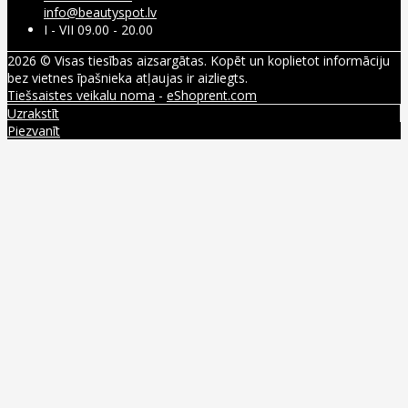
info@beautyspot.lv
I - VII 09.00 - 20.00
2026 © Visas tiesības aizsargātas. Kopēt un koplietot informāciju
bez vietnes īpašnieka atļaujas ir aizliegts.
Tiešsaistes veikalu noma
-
eShoprent.com
Uzrakstīt
Piezvanīt