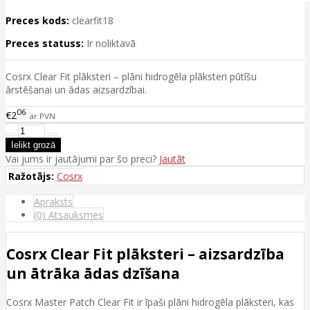
Preces kods:
clearfit18
Preces statuss:
Ir noliktavā
Cosrx Clear Fit plāksteri – plāni hidrogēla plāksteri pūtīšu
ārstēšanai un ādas aizsardzībai.
06
€2
ar PVN
Vai jums ir jautājumi par šo preci?
Jautāt
Ražotājs:
Cosrx
Apraksts
(0) Atsauksmes
Cosrx Clear Fit plāksteri – aizsardzība
un ātrāka ādas dzīšana
Cosrx Master Patch Clear Fit ir īpaši plāni hidrogēla plāksteri, kas