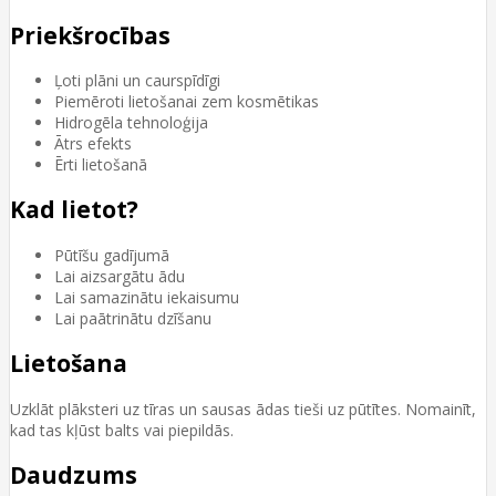
Priekšrocības
Ļoti plāni un caurspīdīgi
Piemēroti lietošanai zem kosmētikas
Hidrogēla tehnoloģija
Ātrs efekts
Ērti lietošanā
Kad lietot?
Pūtīšu gadījumā
Lai aizsargātu ādu
Lai samazinātu iekaisumu
Lai paātrinātu dzīšanu
Lietošana
Uzklāt plāksteri uz tīras un sausas ādas tieši uz pūtītes. Nomainīt,
kad tas kļūst balts vai piepildās.
Daudzums