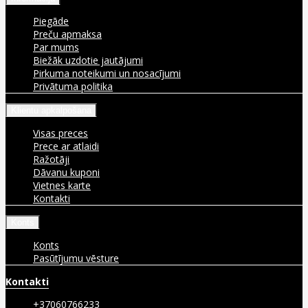
Piegāde
Preču apmaksa
Par mums
Biežāk uzdotie jautājumi
Pirkuma noteikumi un nosacījumi
Privātuma politika
Klientu apkalpošana
Visas preces
Prece ar atlaidi
Ražotāji
Dāvanu kuponi
Vietnes karte
Kontakti
Konts
Konts
Pasūtījumu vēsture
Kontakti
+37060766233