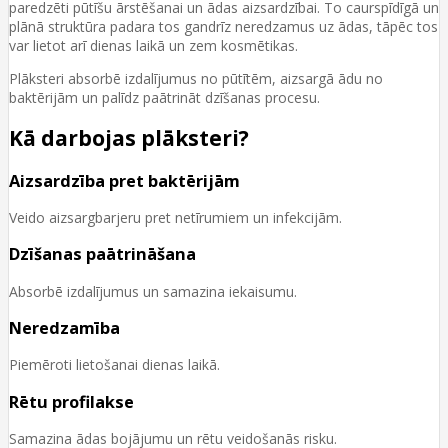
paredzēti pūtīšu ārstēšanai un ādas aizsardzībai. To caurspīdīgā un
plānā struktūra padara tos gandrīz neredzamus uz ādas, tāpēc tos
var lietot arī dienas laikā un zem kosmētikas.
Plāksteri absorbē izdalījumus no pūtītēm, aizsargā ādu no
baktērijām un palīdz paātrināt dzīšanas procesu.
Kā darbojas plāksteri?
Aizsardzība pret baktērijām
Veido aizsargbarjeru pret netīrumiem un infekcijām.
Dzīšanas paātrināšana
Absorbē izdalījumus un samazina iekaisumu.
Neredzamība
Piemēroti lietošanai dienas laikā.
Rētu profilakse
Samazina ādas bojājumu un rētu veidošanās risku.