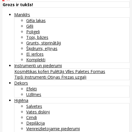
Grozs ir tukšs!
Manikīrs
Gēla lakas
Gēli
Poligeli
Topi, bāzes
Grunts, stiprinātāji
Šķidrumi, eļļiņas
El. ierīces
Komplekti
Instrumenti un piederumi
Kosmētikas koferi
Pulētāji
Vīles
Paletes
Formas
Tipši
Instrumenti
Otiņas
Frezas uzgaļi
Dekors
Efekti
Uzlīmes
Higiēna
Salvetes
Vates diskiņi
Cimdi
Depilācija
Vienreizlietojamie piederumi