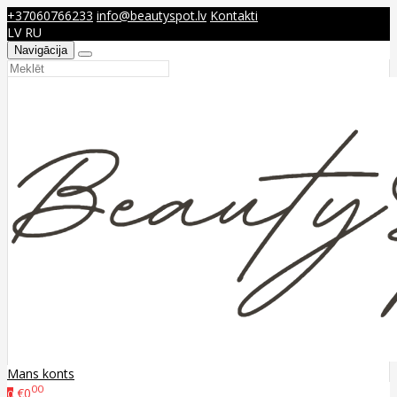
+37060766233
info@beautyspot.lv
Kontakti
LV
RU
Navigācija
Mans konts
00
€0
0