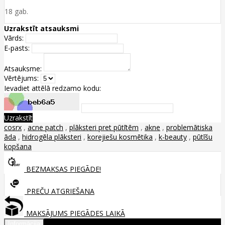
18 gab.
Uzrakstīt atsauksmi
Vārds:
E-pasts:
Atsauksme:
Vērtējums:
Ievadiet attēlā redzamo kodu:
Uzrakstīt
cosrx
,
acne patch
,
plāksteri pret pūtītēm
,
akne
,
problemātiska
āda
,
hidrogēla plāksteri
,
korejiešu kosmētika
,
k-beauty
,
pūtīšu
kopšana
BEZMAKSAS PIEGĀDE!
PREČU ATGRIEŠANA
MAKSĀJUMS PIEGĀDES LAIKĀ
Informācija