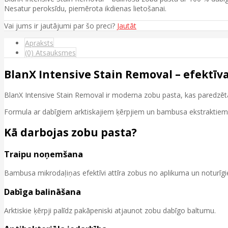
Nesatur peroksīdu, piemērota ikdienas lietošanai.
Vai jums ir jautājumi par šo preci?
Jautāt
Apraksts
(0) Atsauksmes
BlanX Intensive Stain Removal – efektī
BlanX Intensive Stain Removal ir moderna zobu pasta, kas paredzē
Formula ar dabīgiem arktiskajiem ķērpjiem un bambusa ekstraktiem 
Kā darbojas zobu pasta?
Traipu noņemšana
Bambusa mikrodaļiņas efektīvi attīra zobus no aplikuma un noturīgi
Dabīga balināšana
Arktiskie ķērpji palīdz pakāpeniski atjaunot zobu dabīgo baltumu.