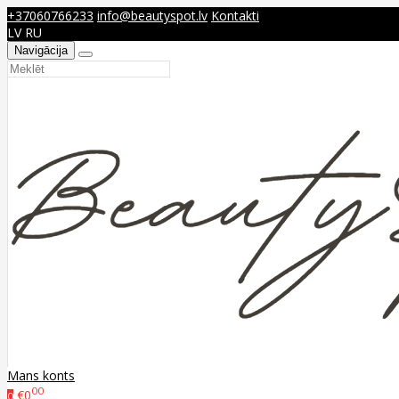
+37060766233
info@beautyspot.lv
Kontakti
LV
RU
Navigācija
Mans konts
00
€0
0