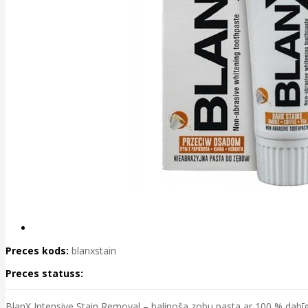
Preces kods:
blanxstain
Preces statuss:
BlanX Intensive Stain Removal – balinoša zobu pasta ar 100 % dabīg