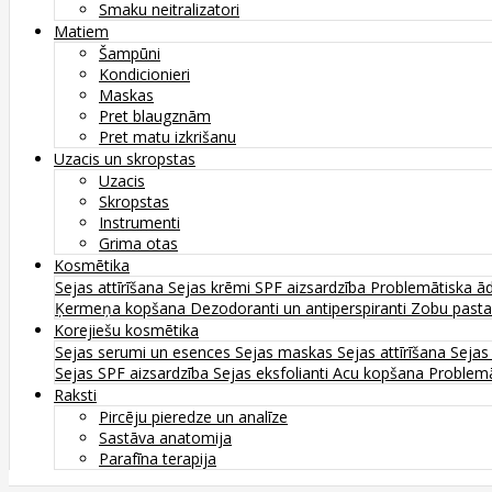
Smaku neitralizatori
Matiem
Šampūni
Kondicionieri
Maskas
Pret blaugznām
Pret matu izkrišanu
Uzacis un skropstas
Uzacis
Skropstas
Instrumenti
Grima otas
Kosmētika
Sejas attīrīšana
Sejas krēmi
SPF aizsardzība
Problemātiska ā
Ķermeņa kopšana
Dezodoranti un antiperspiranti
Zobu past
Korejiešu kosmētika
Sejas serumi un esences
Sejas maskas
Sejas attīrīšana
Sejas
Sejas SPF aizsardzība
Sejas eksfolianti
Acu kopšana
Problemā
Raksti
Pircēju pieredze un analīze
Sastāva anatomija
Parafīna terapija