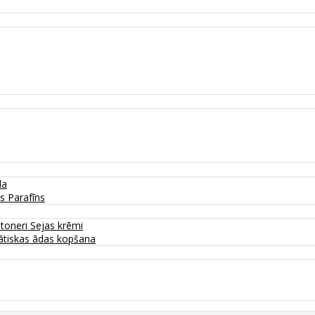
da
as
Parafīns
 toneri
Sejas krēmi
tiskas ādas kopšana