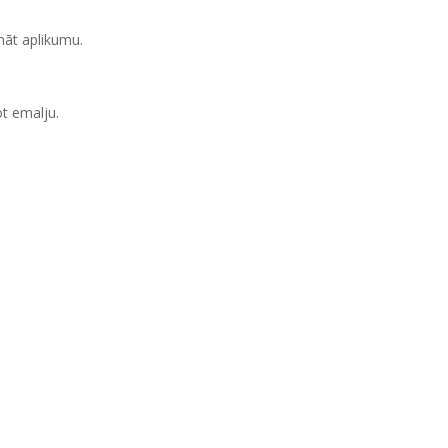
nāt aplikumu.
t emalju.