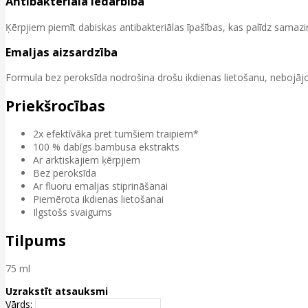
Antibakteriāla iedarbība
Ķērpjiem piemīt dabiskas antibakteriālas īpašības, kas palīdz samazi
Emaljas aizsardzība
Formula bez peroksīda nodrošina drošu ikdienas lietošanu, nebojājo
Priekšrocības
2x efektīvāka pret tumšiem traipiem*
100 % dabīgs bambusa ekstrakts
Ar arktiskajiem ķērpjiem
Bez peroksīda
Ar fluoru emaljas stiprināšanai
Piemērota ikdienas lietošanai
Ilgstošs svaigums
Tilpums
75 ml
Uzrakstīt atsauksmi
Vārds: