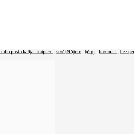
,
zobu pasta kafijas traipiem
,
smēķētājiem
,
ķērpji
,
bambuss
,
bez pe