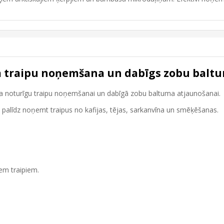
va traipu noņemšana un dabīgs zobu balt
ta noturīgu traipu noņemšanai un dabīgā zobu baltuma atjaunošanai.
palīdz noņemt traipus no kafijas, tējas, sarkanvīna un smēķēšanas.
em traipiem.