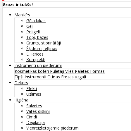
Grozs ir tukšs!
Manikīrs
Gēla lakas
Gēli
Poligeli
Topi, bāzes
Grunts, stiprinātāji
Šķidrumi, eļļiņas
El. ierīces
Komplekti
Instrumenti un piederumi
Kosmētikas koferi
Pulētāji
Vīles
Paletes
Formas
Tipši
Instrumenti
Otiņas
Frezas uzgaļi
Dekors
Efekti
Uzlīmes
Higiēna
Salvetes
Vates diskiņi
Cimdi
Depilācija
Vienreizlietojamie piederumi