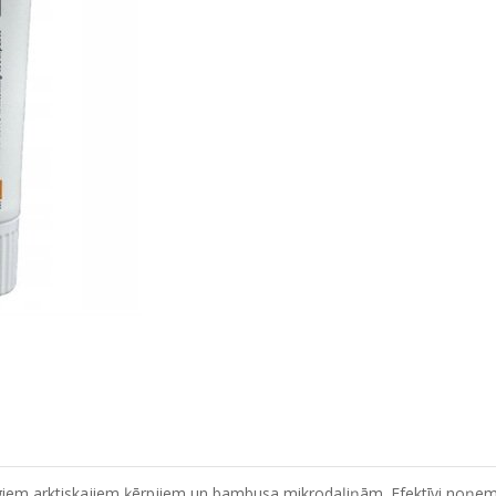
iem arktiskajiem ķērpjiem un bambusa mikrodaļiņām. Efektīvi noņem no