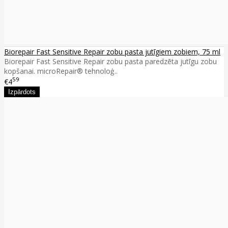
Biorepair Fast Sensitive Repair zobu pasta jutīgiem zobiem, 75 ml
Biorepair Fast Sensitive Repair zobu pasta paredzēta jutīgu zobu
kopšanai. microRepair® tehnoloģ..
59
€4