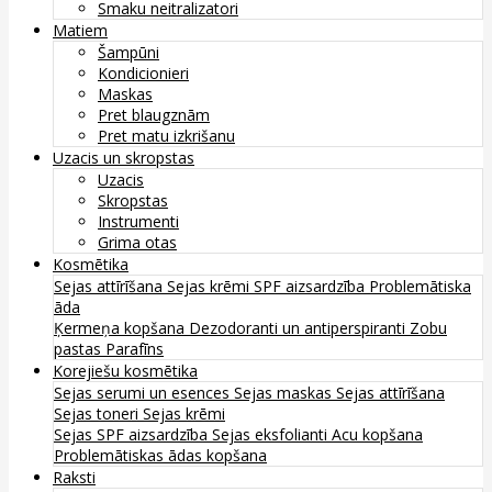
Smaku neitralizatori
Matiem
Šampūni
Kondicionieri
Maskas
Pret blaugznām
Pret matu izkrišanu
Uzacis un skropstas
Uzacis
Skropstas
Instrumenti
Grima otas
Kosmētika
Sejas attīrīšana
Sejas krēmi
SPF aizsardzība
Problemātiska
āda
Ķermeņa kopšana
Dezodoranti un antiperspiranti
Zobu
pastas
Parafīns
Korejiešu kosmētika
Sejas serumi un esences
Sejas maskas
Sejas attīrīšana
Sejas toneri
Sejas krēmi
Sejas SPF aizsardzība
Sejas eksfolianti
Acu kopšana
Problemātiskas ādas kopšana
Raksti