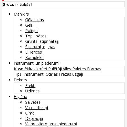
Grozs ir tukšs!
Manikīrs
Gēla lakas
Gēli
Poligeli
Topi, bāzes
Grunts, stiprinātāji
Šķidrumi, eļļiņas
El. ierīces
Komplekti
Instrumenti un piederumi
Kosmētikas koferi
Pulētāji
Vīles
Paletes
Formas
Tipši
Instrumenti
Otiņas
Frezas uzgaļi
Dekors
Efekti
Uzlīmes
Higiēna
Salvetes
Vates diskiņi
Cimdi
Depilācija
Vienreizlietojamie piederumi