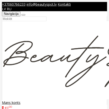
+37060766233
info@beautyspot.lv
Kontakti
LV
RU
Navigācija
Mans konts
00
€0
0