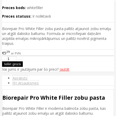
Preces kods:
whitefiller
Preces statuss:
Ir noliktavā
Biorepair Pro White Filler zobu pasta palīdz atjaunot zobu emalju
un atgūt dabisko baltumu. Formula ar microRepair daļiņām
aizpilda emaljas mikropārkāpumus un palīdz novērst pigmenta
traipus.
29
€5
ar PVN
Vai jums ir jautājumi par šo preci?
Jautāt
Apraksts
(0) Atsauksmes
Biorepair Pro White Filler zobu pasta
Biorepair Pro White Filler ir moderna balinoša zobu pasta, kas
palīdz atjaunot zobu emalju un atgūt dabisko baltumu.