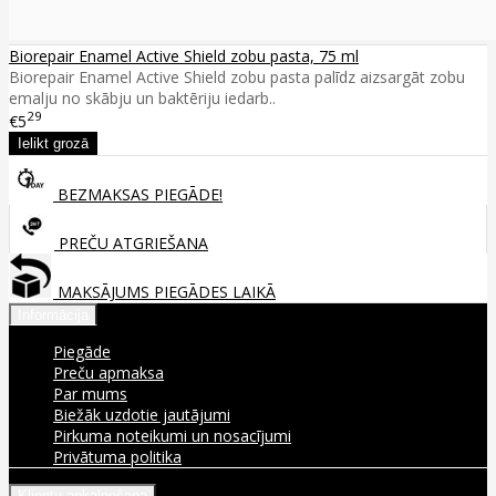
Biorepair Enamel Active Shield zobu pasta, 75 ml
Biorepair Enamel Active Shield zobu pasta palīdz aizsargāt zobu
emalju no skābju un baktēriju iedarb..
29
€5
BEZMAKSAS PIEGĀDE!
PREČU ATGRIEŠANA
MAKSĀJUMS PIEGĀDES LAIKĀ
Informācija
Piegāde
Preču apmaksa
Par mums
Biežāk uzdotie jautājumi
Pirkuma noteikumi un nosacījumi
Privātuma politika
Klientu apkalpošana