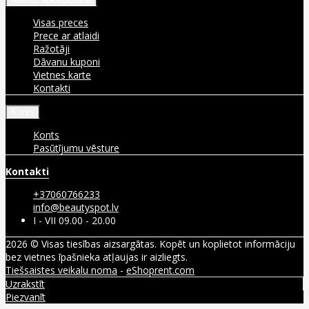
Visas preces
Prece ar atlaidi
Ražotāji
Dāvanu kuponi
Vietnes karte
Kontakti
Konts
Konts
Pasūtījumu vēsture
Kontakti
+37060766233
info@beautyspot.lv
I - VII 09.00 - 20.00
2026 © Visas tiesības aizsargātas. Kopēt un koplietot informāciju
bez vietnes īpašnieka atļaujas ir aizliegts.
Tiešsaistes veikalu noma
-
eShoprent.com
Uzrakstīt
Piezvanīt