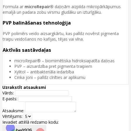
Formula ar
microRepair®
daļiņām aizpilda mikropārkāpumus
emaljā un padara zobu virsmu gludāku un izturīgāku.
PVP balināšanas tehnoloģija
PVP polimērs veido aizsargkārtu, kas palīdz novērst pigmenta
traipu veidošanos no kafijas, tējas vai vīna.
Aktīvās sastāvdaļas
microRepair® – biomimētiska hidroksiapatīta daļiņas
PVP – aizsardzība pret pigmenta traipiem
Xylitol – antibakteriāla iedarbība
Cinka joni – palīdz cīnīties ar aplikumu
Uzrakstīt atsauksmi
Vārds:
E-pasts:
Atsauksme:
Vērtējums:
Ievadiet attēlā redzamo kodu: