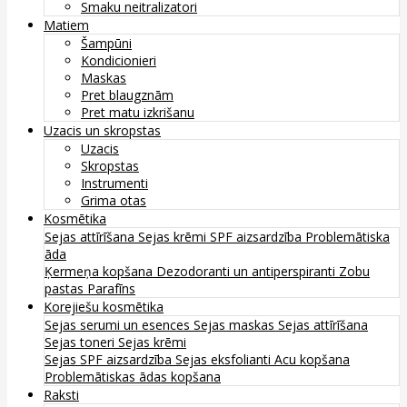
Smaku neitralizatori
Matiem
Šampūni
Kondicionieri
Maskas
Pret blaugznām
Pret matu izkrišanu
Uzacis un skropstas
Uzacis
Skropstas
Instrumenti
Grima otas
Kosmētika
Sejas attīrīšana
Sejas krēmi
SPF aizsardzība
Problemātiska
āda
Ķermeņa kopšana
Dezodoranti un antiperspiranti
Zobu
pastas
Parafīns
Korejiešu kosmētika
Sejas serumi un esences
Sejas maskas
Sejas attīrīšana
Sejas toneri
Sejas krēmi
Sejas SPF aizsardzība
Sejas eksfolianti
Acu kopšana
Problemātiskas ādas kopšana
Raksti