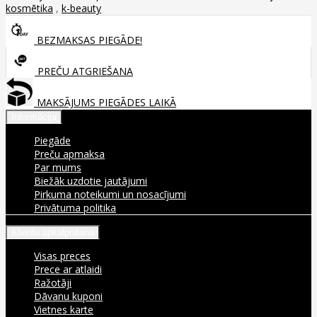
kosmētika
,
k-beauty
BEZMAKSAS PIEGĀDE!
PREČU ATGRIEŠANA
MAKSĀJUMS PIEGĀDES LAIKĀ
Informācija
Piegāde
Preču apmaksa
Par mums
Biežāk uzdotie jautājumi
Pirkuma noteikumi un nosacījumi
Privātuma politika
Klientu apkalpošana
Visas preces
Prece ar atlaidi
Ražotāji
Dāvanu kuponi
Vietnes karte