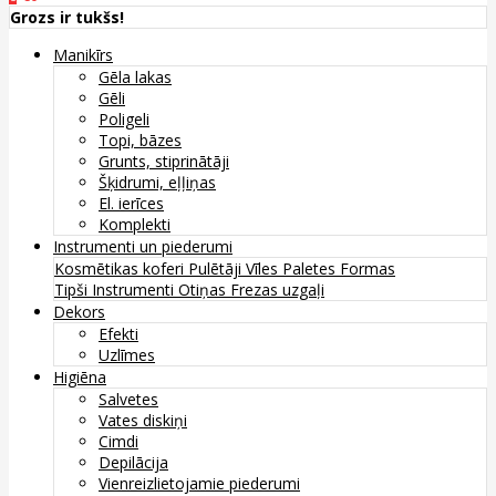
Grozs ir tukšs!
Manikīrs
Gēla lakas
Gēli
Poligeli
Topi, bāzes
Grunts, stiprinātāji
Šķidrumi, eļļiņas
El. ierīces
Komplekti
Instrumenti un piederumi
Kosmētikas koferi
Pulētāji
Vīles
Paletes
Formas
Tipši
Instrumenti
Otiņas
Frezas uzgaļi
Dekors
Efekti
Uzlīmes
Higiēna
Salvetes
Vates diskiņi
Cimdi
Depilācija
Vienreizlietojamie piederumi