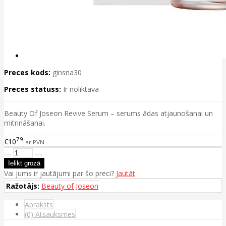
Preces kods:
ginsna30
Preces statuss:
Ir noliktavā
Beauty Of Joseon Revive Serum – serums ādas atjaunošanai un
mitrināšanai.
79
€10
ar PVN
Vai jums ir jautājumi par šo preci?
Jautāt
Ražotājs:
Beauty of Joseon
Apraksts
(0) Atsauksmes