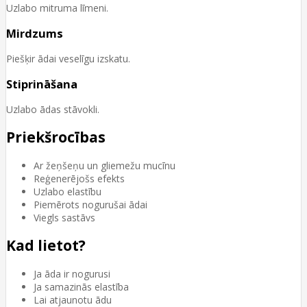
Uzlabo mitruma līmeni.
Mirdzums
Piešķir ādai veselīgu izskatu.
Stiprināšana
Uzlabo ādas stāvokli.
Priekšrocības
Ar žeņšeņu un gliemežu mucīnu
Reģenerējošs efekts
Uzlabo elastību
Piemērots nogurušai ādai
Viegls sastāvs
Kad lietot?
Ja āda ir nogurusi
Ja samazinās elastība
Lai atjaunotu ādu