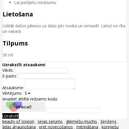
Lai piešķirtu mirdzumu
Lietošana
Uzklāt dažus pilienus uz ādas pēc tonika un iemasēt. Lietot no rīta
un vakarā.
Tilpums
30 ml
Uzrakstīt atsauksmi
Vārds:
E-pasts:
Atsauksme:
Vērtējums:
Ievadiet attēlā redzamo kodu:
Uzrakstīt
beauty of joseon
,
sejas serums
,
gliemežu mucīns
,
žeņšeņs
,
ādas atjaunošana
,
pret novecošanos
,
mitrināšana
,
korejiešu