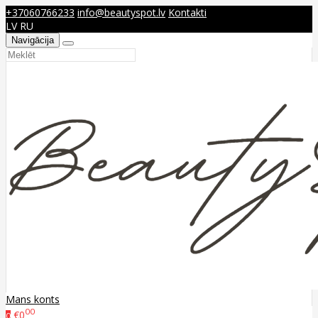
+37060766233
info@beautyspot.lv
Kontakti
LV
RU
Navigācija
Mans konts
00
€0
0