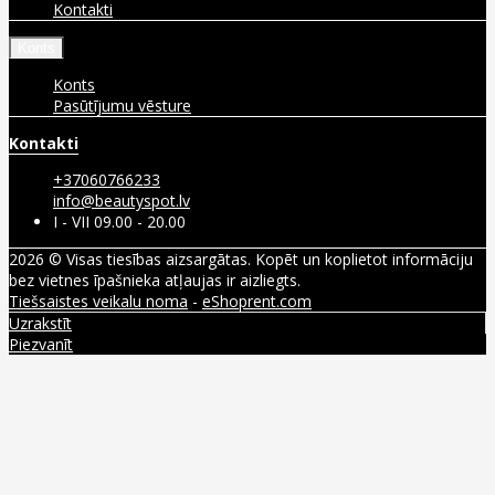
Kontakti
Konts
Konts
Pasūtījumu vēsture
Kontakti
+37060766233
info@beautyspot.lv
I - VII 09.00 - 20.00
2026 © Visas tiesības aizsargātas. Kopēt un koplietot informāciju
bez vietnes īpašnieka atļaujas ir aizliegts.
Tiešsaistes veikalu noma
-
eShoprent.com
Uzrakstīt
Piezvanīt