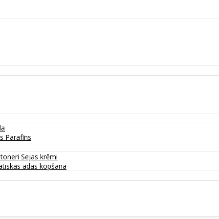
da
as
Parafīns
 toneri
Sejas krēmi
tiskas ādas kopšana