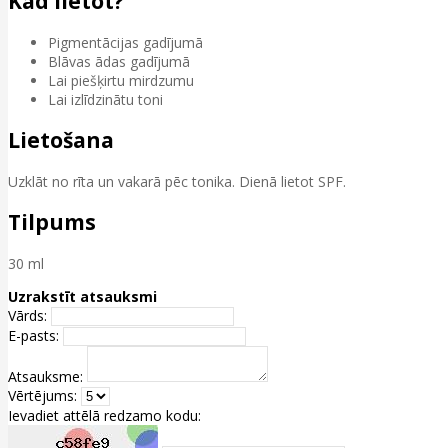
Kad lietot?
Pigmentācijas gadījumā
Blāvas ādas gadījumā
Lai piešķirtu mirdzumu
Lai izlīdzinātu toni
Lietošana
Uzklāt no rīta un vakarā pēc tonika. Dienā lietot SPF.
Tilpums
30 ml
Uzrakstīt atsauksmi
Vārds:
E-pasts:
Atsauksme:
Vērtējums:
Ievadiet attēlā redzamo kodu: