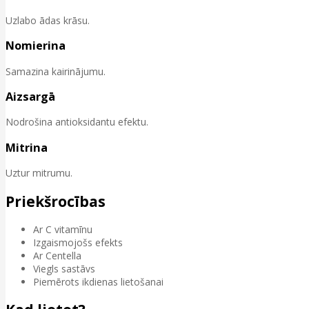
Uzlabo ādas krāsu.
Nomierina
Samazina kairinājumu.
Aizsargā
Nodrošina antioksidantu efektu.
Mitrina
Uztur mitrumu.
Priekšrocības
Ar C vitamīnu
Izgaismojošs efekts
Ar Centella
Viegls sastāvs
Piemērots ikdienas lietošanai