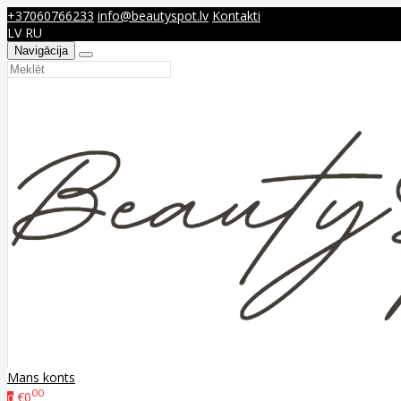
+37060766233
info@beautyspot.lv
Kontakti
LV
RU
Navigācija
Mans konts
00
€0
0