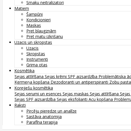
Smaku neitralizatori
Matiem
Šampūni
Kondicionieri
Maskas
Pret blaugznām
Pret matu izkrišanu
Uzacis un skropstas
Uzacis
Skropstas
Instrumenti
Grima otas
Kosmētika
Sejas attīrīšana
Sejas krēmi
SPF aizsardzība
Problemātiska ā
Ķermeņa kopšana
Dezodoranti un antiperspiranti
Zobu past
Korejiešu kosmētika
Sejas serumi un esences
Sejas maskas
Sejas attīrīšana
Sejas
Sejas SPF aizsardzība
Sejas eksfolianti
Acu kopšana
Problemā
Raksti
Pircēju pieredze un analīze
Sastāva anatomija
Parafīna terapija