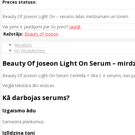
Preces statuss:
Beauty Of Joseon Light On – serums ādas mirdzumam un tonim.
Vai jums ir jautājumi par šo preci?
Jautāt
Ražotājs:
Beauty of Joseon
Apraksts
(0) Atsauksmes
Beauty Of Joseon Light On Serum – mird
Beauty Of Joseon Light On Serum Centella + Vita C ir serums, kas pal
Vieglā tekstūra ātri iesūcas.
Kā darbojas serums?
Izgaismo ādu
Samazina plankumus.
Izlīdzina toni