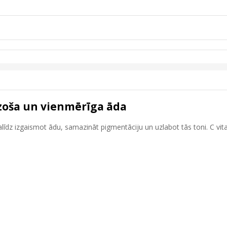
zoša un vienmērīga āda
īdz izgaismot ādu, samazināt pigmentāciju un uzlabot tās toni. C vitam