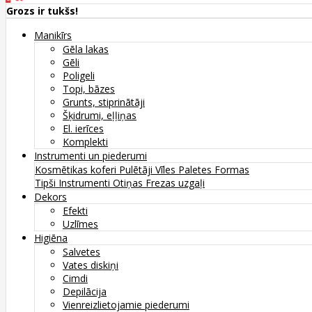
Grozs ir tukšs!
Manikīrs
Gēla lakas
Gēli
Poligeli
Topi, bāzes
Grunts, stiprinātāji
Šķidrumi, eļļiņas
El. ierīces
Komplekti
Instrumenti un piederumi
Kosmētikas koferi
Pulētāji
Vīles
Paletes
Formas
Tipši
Instrumenti
Otiņas
Frezas uzgaļi
Dekors
Efekti
Uzlīmes
Higiēna
Salvetes
Vates diskiņi
Cimdi
Depilācija
Vienreizlietojamie piederumi