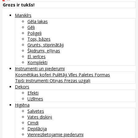
Grozs ir tukšs!
Manikīrs
Gēla lakas
Gēli
Poligeli
Topi, bāzes
Grunts, stiprinātāji
Šķidrumi, eļļiņas
El. ierīces
Komplekti
Instrumenti un piederumi
Kosmētikas koferi
Pulētāji
Vīles
Paletes
Formas
Tipši
Instrumenti
Otiņas
Frezas uzgaļi
Dekors
Efekti
Uzlīmes
Higiēna
Salvetes
Vates diskiņi
Cimdi
Depilācija
Vienreizlietojamie piederumi