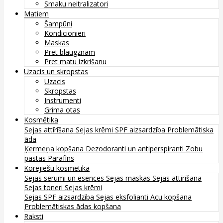
Smaku neitralizatori
Matiem
Šampūni
Kondicionieri
Maskas
Pret blaugznām
Pret matu izkrišanu
Uzacis un skropstas
Uzacis
Skropstas
Instrumenti
Grima otas
Kosmētika
Sejas attīrīšana
Sejas krēmi
SPF aizsardzība
Problemātiska
āda
Ķermeņa kopšana
Dezodoranti un antiperspiranti
Zobu
pastas
Parafīns
Korejiešu kosmētika
Sejas serumi un esences
Sejas maskas
Sejas attīrīšana
Sejas toneri
Sejas krēmi
Sejas SPF aizsardzība
Sejas eksfolianti
Acu kopšana
Problemātiskas ādas kopšana
Raksti