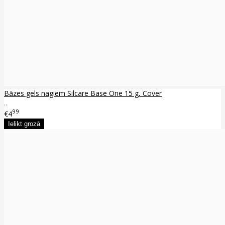
Bāzes gels nagiem Silcare Base One 15 g, Cover
..
99
€4