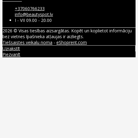
+37060766233
info@beautyspot.lv
I - VII 09.00 - 20.00
2026 © Visas tiesības aizsargātas. Kopēt un koplietot informāciju
bez vietnes īpašnieka atļaujas ir aizliegts.
Tiešsaistes veikalu noma
-
eShoprent.com
Uzrakstīt
Piezvanīt