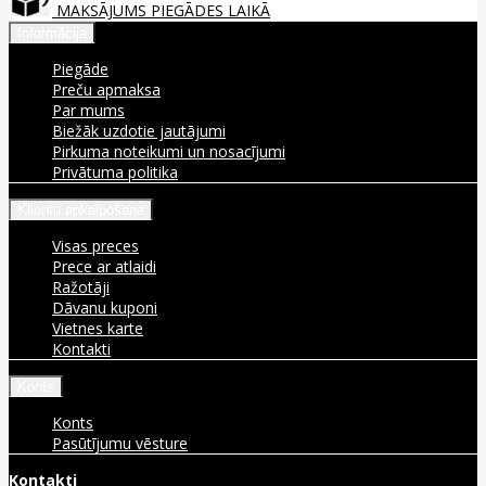
MAKSĀJUMS PIEGĀDES LAIKĀ
Informācija
Piegāde
Preču apmaksa
Par mums
Biežāk uzdotie jautājumi
Pirkuma noteikumi un nosacījumi
Privātuma politika
Klientu apkalpošana
Visas preces
Prece ar atlaidi
Ražotāji
Dāvanu kuponi
Vietnes karte
Kontakti
Konts
Konts
Pasūtījumu vēsture
Kontakti