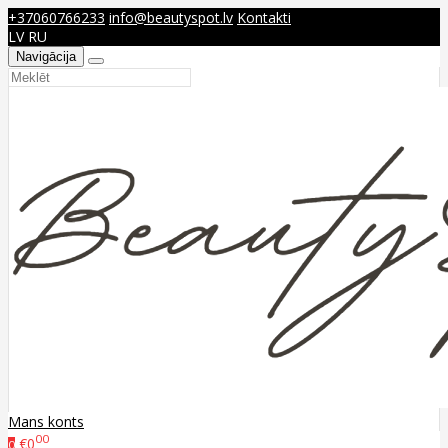
+37060766233
info@beautyspot.lv
Kontakti
LV
RU
Navigācija
Mans konts
00
€0
0