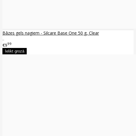
Bāzes gels nagiem - Silcare Base One 50 g, Clear
..
99
€9