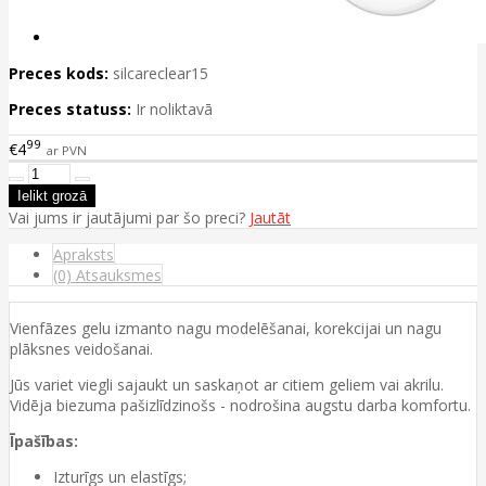
Preces kods:
silcareclear15
Preces statuss:
Ir noliktavā
99
€4
ar PVN
Vai jums ir jautājumi par šo preci?
Jautāt
Apraksts
(0) Atsauksmes
Vienfāzes gelu izmanto nagu modelēšanai, korekcijai un nagu
plāksnes veidošanai.
Jūs variet viegli sajaukt un saskaņot ar citiem geliem vai akrilu.
Vidēja biezuma pašizlīdzinošs - nodrošina augstu darba komfortu.
Īpašības:
Izturīgs un elastīgs;