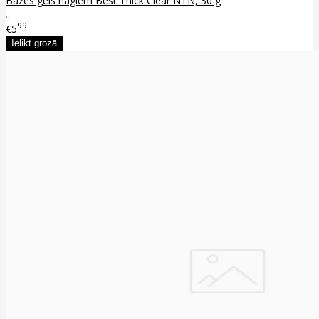
Bāzes gels nagiem Best Thick Clear NTN, 30 g
..
99
€5