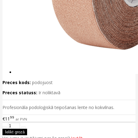
Preces kods:
podojuost
Preces statuss:
Ir noliktavā
Profesionāla podoloģiskā teipošanas lente no kokvilnas.
99
€11
ar PVN