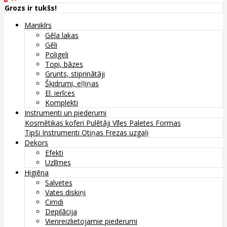
Grozs ir tukšs!
Manikīrs
Gēla lakas
Gēli
Poligeli
Topi, bāzes
Grunts, stiprinātāji
Šķidrumi, eļļiņas
El. ierīces
Komplekti
Instrumenti un piederumi
Kosmētikas koferi
Pulētāji
Vīles
Paletes
Formas
Tipši
Instrumenti
Otiņas
Frezas uzgaļi
Dekors
Efekti
Uzlīmes
Higiēna
Salvetes
Vates diskiņi
Cimdi
Depilācija
Vienreizlietojamie piederumi