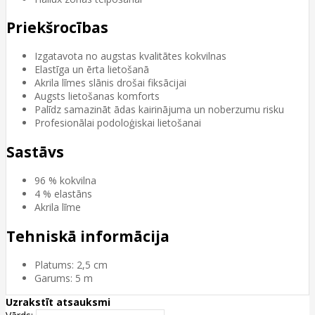
Priekšrocības
Izgatavota no augstas kvalitātes kokvilnas
Elastīga un ērta lietošanā
Akrila līmes slānis drošai fiksācijai
Augsts lietošanas komforts
Palīdz samazināt ādas kairinājuma un noberzumu risku
Profesionālai podoloģiskai lietošanai
Sastāvs
96 % kokvilna
4 % elastāns
Akrila līme
Tehniskā informācija
Platums: 2,5 cm
Garums: 5 m
Uzrakstīt atsauksmi