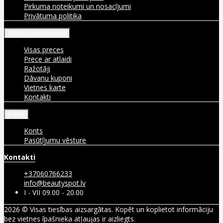
Pirkuma noteikumi un nosacījumi
Privātuma politika
Klientu apkalpošana
Visas preces
Prece ar atlaidi
Ražotāji
Dāvanu kuponi
Vietnes karte
Kontakti
Konts
Konts
Pasūtījumu vēsture
Kontakti
+37060766233
info@beautyspot.lv
I - VII 09.00 - 20.00
2026 © Visas tiesības aizsargātas. Kopēt un koplietot informāciju
bez vietnes īpašnieka atļaujas ir aizliegts.