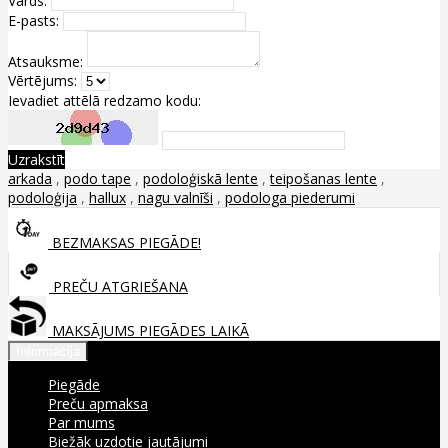
Vārds:
E-pasts:
Atsauksme:
Vērtējums:
Ievadiet attēlā redzamo kodu:
Uzrakstīt
arkada
,
podo tape
,
podoloģiskā lente
,
teipošanas lente
,
podoloģija
,
hallux
,
nagu valnīši
,
podologa piederumi
BEZMAKSAS PIEGĀDE!
PREČU ATGRIEŠANA
MAKSĀJUMS PIEGĀDES LAIKĀ
Informācija
Piegāde
Preču apmaksa
Par mums
Biežāk uzdotie jautājumi