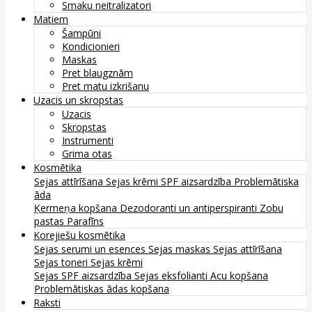
Smaku neitralizatori
Matiem
Šampūni
Kondicionieri
Maskas
Pret blaugznām
Pret matu izkrišanu
Uzacis un skropstas
Uzacis
Skropstas
Instrumenti
Grima otas
Kosmētika
Sejas attīrīšana
Sejas krēmi
SPF aizsardzība
Problemātiska
āda
Ķermeņa kopšana
Dezodoranti un antiperspiranti
Zobu
pastas
Parafīns
Korejiešu kosmētika
Sejas serumi un esences
Sejas maskas
Sejas attīrīšana
Sejas toneri
Sejas krēmi
Sejas SPF aizsardzība
Sejas eksfolianti
Acu kopšana
Problemātiskas ādas kopšana
Raksti