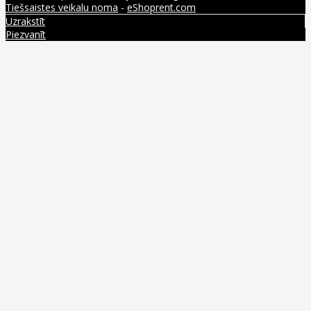
Tiešsaistes veikalu noma
-
eShoprent.com
Uzrakstīt
Piezvanīt