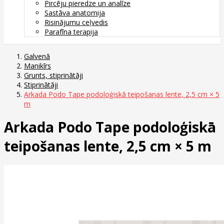
Pircēju pieredze un analīze
Sastāva anatomija
Risinājumu ceļvedis
Parafīna terapija
Galvenā
Manikīrs
Grunts, stiprinātāji
Stiprinātāji
Arkada Podo Tape podoloģiskā teipošanas lente, 2,5 cm × 5
m
Arkada Podo Tape podoloģiskā
teipošanas lente, 2,5 cm × 5 m