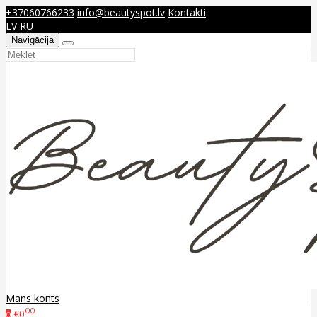
+37060766233
info@beautyspot.lv
Kontakti
LV
RU
Navigācija
Mans konts
00
€0
0