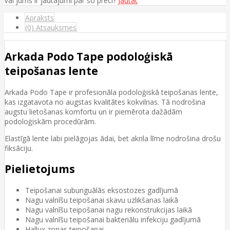
Vai jums ir jautājumi par šo preci?
Jautāt
Apraksts
(0) Atsauksmes
Arkada Podo Tape podoloģiskā
teipošanas lente
Arkada Podo Tape ir profesionāla podoloģiskā teipošanas lente,
kas izgatavota no augstas kvalitātes kokvilnas. Tā nodrošina
augstu lietošanas komfortu un ir piemērota dažādām
podoloģiskām procedūrām.
Elastīgā lente labi pielāgojas ādai, bet akrila līme nodrošina drošu
fiksāciju.
Pielietojums
Teipošanai subunguālās eksostozes gadījumā
Nagu valnīšu teipošanai skavu uzlikšanas laikā
Nagu valnīšu teipošanai nagu rekonstrukcijas laikā
Nagu valnīšu teipošanai bakteriālu infekciju gadījumā
Hallux zonas teipošanai