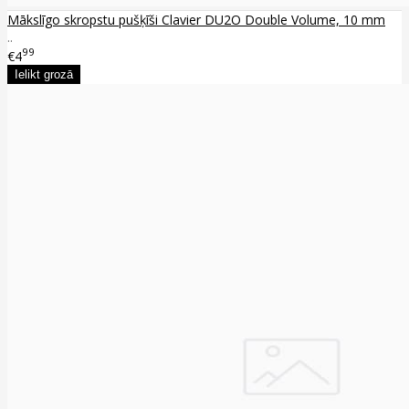
Mākslīgo skropstu pušķīši Clavier DU2O Double Volume, 10 mm
..
99
€4