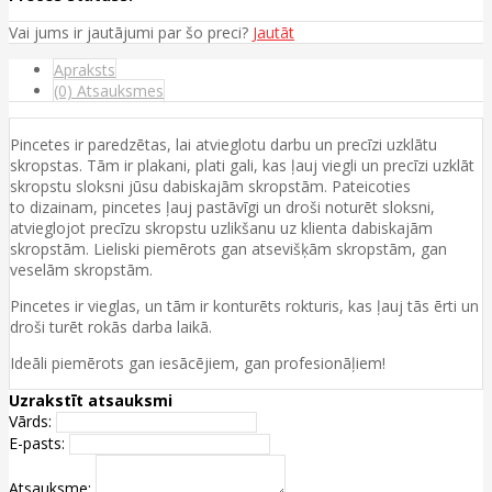
Vai jums ir jautājumi par šo preci?
Jautāt
Apraksts
(0) Atsauksmes
Pincetes ir paredzētas, lai atvieglotu darbu un precīzi uzklātu
skropstas. Tām ir plakani, plati gali, kas ļauj viegli un precīzi uzklāt
skropstu sloksni jūsu dabiskajām skropstām. Pateicoties
to dizainam, pincetes ļauj pastāvīgi un droši noturēt sloksni,
atvieglojot precīzu skropstu uzlikšanu uz klienta dabiskajām
skropstām. Lieliski piemērots gan atsevišķām skropstām, gan
veselām skropstām.
Pincetes ir vieglas, un tām ir konturēts rokturis, kas ļauj tās ērti un
droši turēt rokās darba laikā.
Ideāli piemērots gan iesācējiem, gan profesionāļiem!
Uzrakstīt atsauksmi
Vārds:
E-pasts:
Atsauksme: