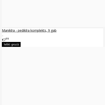
Manikīra - pedikīra komplekts, 9 gab
..
99
€7