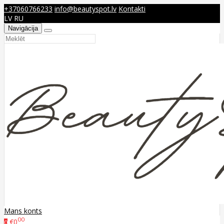
+37060766233
info@beautyspot.lv
Kontakti
LV
RU
Navigācija
Mans konts
00
€0
0