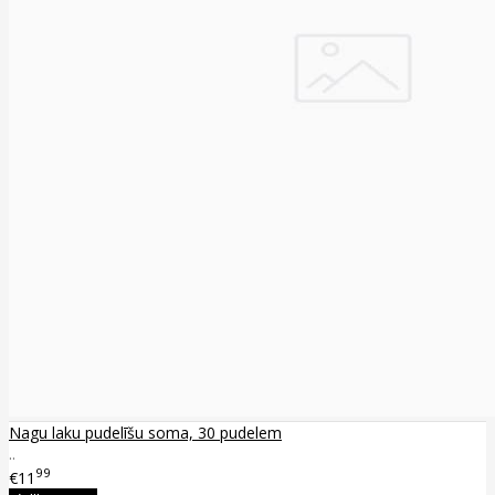
Nagu laku pudelīšu soma, 30 pudelem
..
99
€11