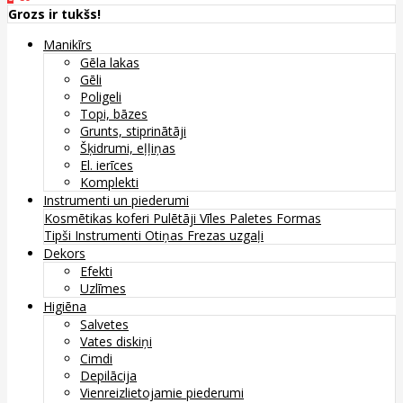
Grozs ir tukšs!
Manikīrs
Gēla lakas
Gēli
Poligeli
Topi, bāzes
Grunts, stiprinātāji
Šķidrumi, eļļiņas
El. ierīces
Komplekti
Instrumenti un piederumi
Kosmētikas koferi
Pulētāji
Vīles
Paletes
Formas
Tipši
Instrumenti
Otiņas
Frezas uzgaļi
Dekors
Efekti
Uzlīmes
Higiēna
Salvetes
Vates diskiņi
Cimdi
Depilācija
Vienreizlietojamie piederumi