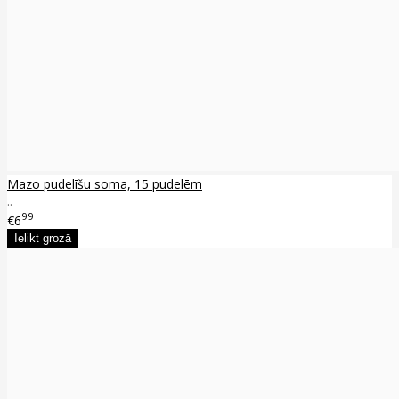
Mazo pudelīšu soma, 15 pudelēm
..
99
€6