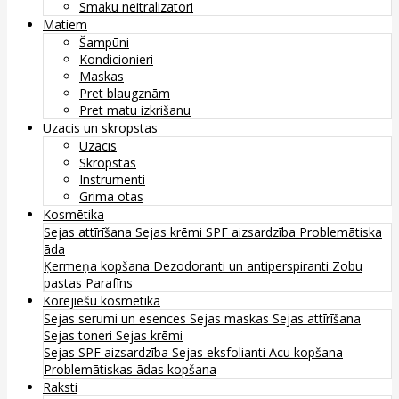
Smaku neitralizatori
Matiem
Šampūni
Kondicionieri
Maskas
Pret blaugznām
Pret matu izkrišanu
Uzacis un skropstas
Uzacis
Skropstas
Instrumenti
Grima otas
Kosmētika
Sejas attīrīšana
Sejas krēmi
SPF aizsardzība
Problemātiska
āda
Ķermeņa kopšana
Dezodoranti un antiperspiranti
Zobu
pastas
Parafīns
Korejiešu kosmētika
Sejas serumi un esences
Sejas maskas
Sejas attīrīšana
Sejas toneri
Sejas krēmi
Sejas SPF aizsardzība
Sejas eksfolianti
Acu kopšana
Problemātiskas ādas kopšana
Raksti