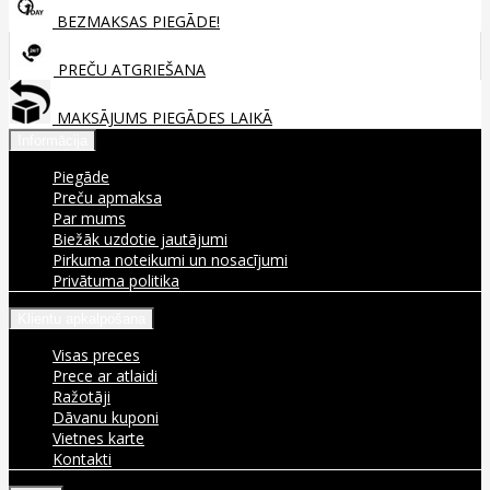
BEZMAKSAS PIEGĀDE!
PREČU ATGRIEŠANA
MAKSĀJUMS PIEGĀDES LAIKĀ
Informācija
Piegāde
Preču apmaksa
Par mums
Biežāk uzdotie jautājumi
Pirkuma noteikumi un nosacījumi
Privātuma politika
Klientu apkalpošana
Visas preces
Prece ar atlaidi
Ražotāji
Dāvanu kuponi
Vietnes karte
Kontakti