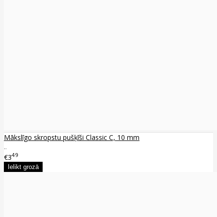
Mākslīgo skropstu pušķīši Classic C, 10 mm
..
49
€3