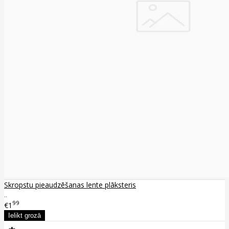
Skropstu pieaudzēšanas lente plāksteris
..
99
€1