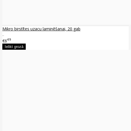
Mikro birstītes uzacu laminēšanai, 20 gab
..
49
€6