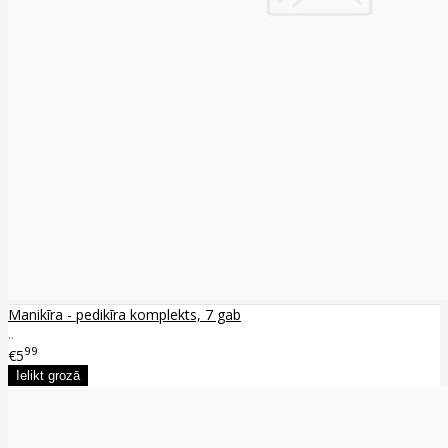
Manikīra - pedikīra komplekts, 7 gab
..
99
€5