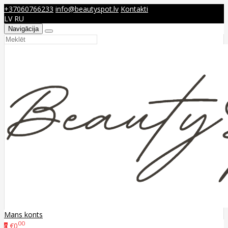
+37060766233
info@beautyspot.lv
Kontakti
LV
RU
Navigācija
Mans konts
00
€0
0