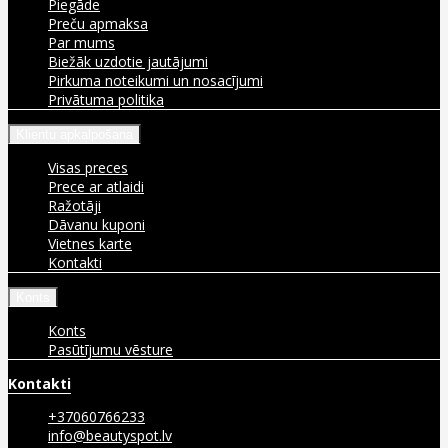
Piegāde
Preču apmaksa
Par mums
Biežāk uzdotie jautājumi
Pirkuma noteikumi un nosacījumi
Privātuma politika
Klientu apkalpošana
Visas preces
Prece ar atlaidi
Ražotāji
Dāvanu kuponi
Vietnes karte
Kontakti
Konts
Konts
Pasūtījumu vēsture
Kontakti
+37060766233
info@beautyspot.lv