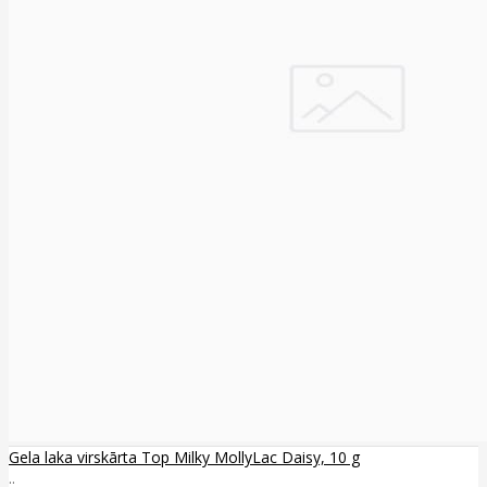
Gela laka virskārta Top Milky MollyLac Daisy, 10 g
..