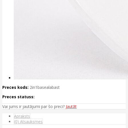
Preces kods:
2in1basealabast
Preces statuss:
Vai jums ir jautājumi par šo preci?
Jautāt
Apraksts
(0) Atsauksmes