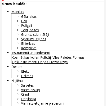
Grozs ir tukšs!
Manikīrs
Gēla lakas
Gēli
Poligeli
Topi, bāzes
Grunts, stiprinātāji
Šķidrumi, eļļiņas
El. ierīces
Komplekti
Instrumenti un piederumi
Kosmētikas koferi
Pulētāji
Vīles
Paletes
Formas
Tipši
Instrumenti
Otiņas
Frezas uzgaļi
Dekors
Efekti
Uzlīmes
Higiēna
Salvetes
Vates diskiņi
Cimdi
Depilācija
Vienreizlietojamie piederumi