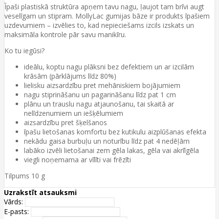
Īpaši plastiskā struktūra apņem tavu nagu, ļaujot tam brīvi augt
veselīgam un stipram. MollyLac gumijas bāze ir produkts īpašiem
uzdevumiem – izvēlies to, kad nepieciešams izcils izskats un
maksimāla kontrole pār savu manikīru.
Ko tu iegūsi?
ideālu, koptu nagu plāksni bez defektiem un ar izcilām
krāsām (pārklājums līdz 80%)
lielisku aizsardzību pret mehāniskiem bojājumiem
nagu stiprināšanu un pagarināšanu līdz pat 1 cm
plānu un trauslu nagu atjaunošanu, tai skaitā ar
nelīdzenumiem un iešķēlumiem
aizsardzību pret šķelšanos
īpašu lietošanas komfortu bez kutikulu aizplūšanas efekta
nekādu gaisa burbuļu un noturību līdz pat 4 nedēļām
labāko izvēli lietošanai zem gēla lakas, gēla vai akrīlgēla
viegli noņemama ar vīlīti vai frēzīti
Tilpums 10 g
Uzrakstīt atsauksmi
Vārds:
E-pasts: