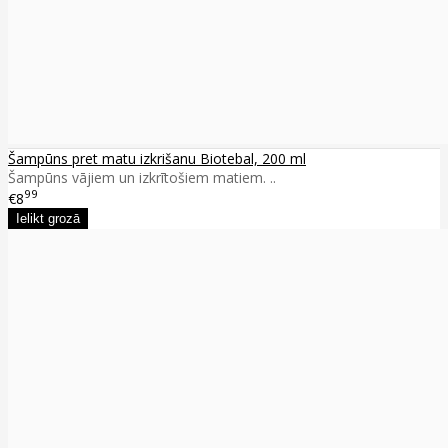
Šampūns pret matu izkrišanu Biotebal, 200 ml
Šampūns vājiem un izkrītošiem matiem. ..
99
€8