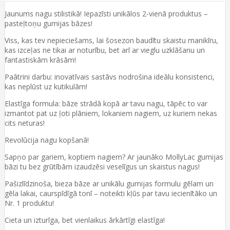
Jaunums nagu stilistikā! Iepazīsti unikālos 2-vienā produktus –
pasteļtoņu gumijas bāzes!
Viss, kas tev nepieciešams, lai šosezon baudītu skaistu manikīru,
kas izceļas ne tikai ar noturību, bet arī ar vieglu uzklāšanu un
fantastiskām krāsām!
Paātrini darbu: inovatīvais sastāvs nodrošina ideālu konsistenci,
kas neplūst uz kutikulām!
Elastīga formula: bāze strādā kopā ar tavu nagu, tāpēc to var
izmantot pat uz ļoti plāniem, lokaniem nagiem, uz kuriem nekas
cits neturas!
Revolūcija nagu kopšanā!
Sapņo par gariem, koptiem nagiem? Ar jaunāko MollyLac gumijas
bāzi tu bez grūtībām izaudzēsi veselīgus un skaistus nagus!
Pašizlīdzinoša, bieza bāze ar unikālu gumijas formulu gēlam un
gēla lakai, caurspīdīgā tonī – noteikti kļūs par tavu iecienītāko un
Nr. 1 produktu!
Cieta un izturīga, bet vienlaikus ārkārtīgi elastīga!