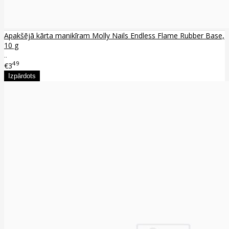
Apakšējā kārta manikīram Molly Nails Endless Flame Rubber Base,
10 g
..
49
€3