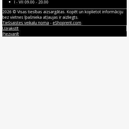
I - VII 09.00 - 20.00
2026 © Visas tiesības aizsargātas. Kopēt un koplietot informāciju
bez vietnes īpašnieka atļaujas ir aizliegts.
Tiešsaistes veikalu noma
-
eShoprent.com
Uzrakstīt
Piezvanīt