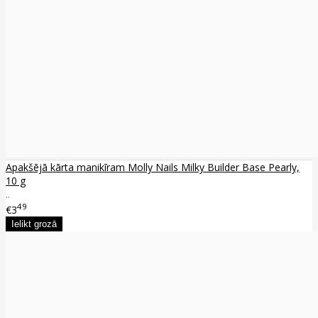
Apakšējā kārta manikīram Molly Nails Milky Builder Base Pearly,
10 g
..
49
€3