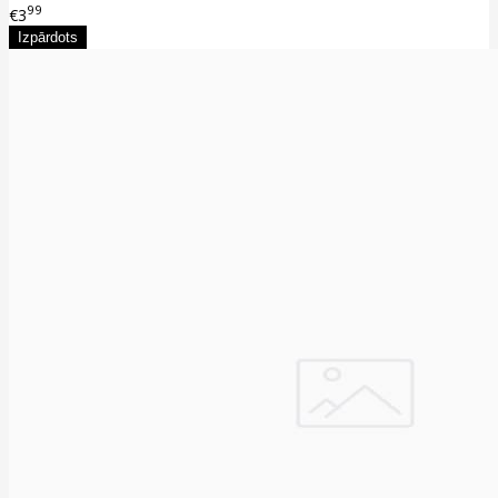
99
€3