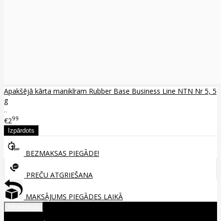
Apakšējā kārta manikīram Rubber Base Business Line NTN Nr 5, 5
g
..
99
€2
BEZMAKSAS PIEGĀDE!
PREČU ATGRIEŠANA
MAKSĀJUMS PIEGĀDES LAIKĀ
Informācija