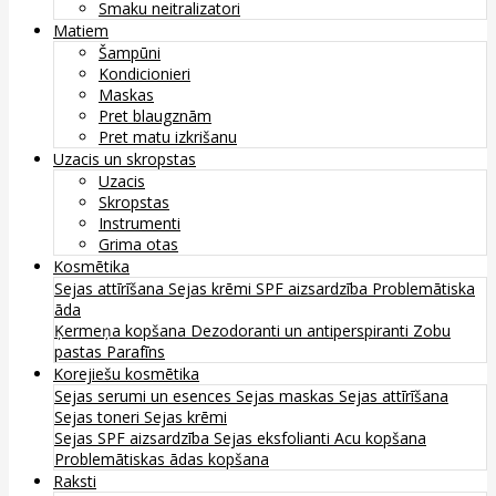
Smaku neitralizatori
Matiem
Šampūni
Kondicionieri
Maskas
Pret blaugznām
Pret matu izkrišanu
Uzacis un skropstas
Uzacis
Skropstas
Instrumenti
Grima otas
Kosmētika
Sejas attīrīšana
Sejas krēmi
SPF aizsardzība
Problemātiska
āda
Ķermeņa kopšana
Dezodoranti un antiperspiranti
Zobu
pastas
Parafīns
Korejiešu kosmētika
Sejas serumi un esences
Sejas maskas
Sejas attīrīšana
Sejas toneri
Sejas krēmi
Sejas SPF aizsardzība
Sejas eksfolianti
Acu kopšana
Problemātiskas ādas kopšana
Raksti