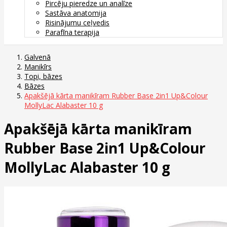
Pircēju pieredze un analīze
Sastāva anatomija
Risinājumu ceļvedis
Parafīna terapija
Galvenā
Manikīrs
Topi, bāzes
Bāzes
Apakšējā kārta manikīram Rubber Base 2in1 Up&Colour
MollyLac Alabaster 10 g
Apakšējā kārta manikīram
Rubber Base 2in1 Up&Colour
MollyLac Alabaster 10 g