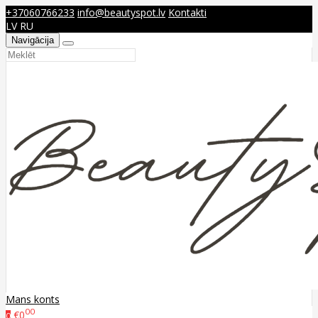
+37060766233
info@beautyspot.lv
Kontakti
LV
RU
Navigācija
Mans konts
00
€0
0