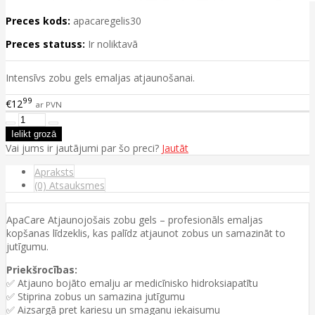
Preces kods:
apacaregelis30
Preces statuss:
Ir noliktavā
Intensīvs zobu gels emaljas atjaunošanai.
99
€12
ar PVN
Vai jums ir jautājumi par šo preci?
Jautāt
Apraksts
(0) Atsauksmes
ApaCare Atjaunojošais zobu gels – profesionāls emaljas
kopšanas līdzeklis, kas palīdz atjaunot zobus un samazināt to
jutīgumu.
Priekšrocības:
✅ Atjauno bojāto emalju ar medicīnisko hidroksiapatītu
✅ Stiprina zobus un samazina jutīgumu
✅ Aizsargā pret kariesu un smaganu iekaisumu