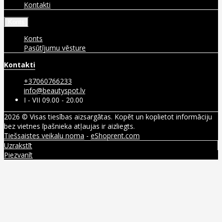
Kontakti
Konts
Konts
Pasūtījumu vēsture
Kontakti
+37060766233
info@beautyspot.lv
I - VII 09.00 - 20.00
2026 © Visas tiesības aizsargātas. Kopēt un koplietot informāciju
bez vietnes īpašnieka atļaujas ir aizliegts.
Tiešsaistes veikalu noma
-
eShoprent.com
Uzrakstīt
Piezvanīt