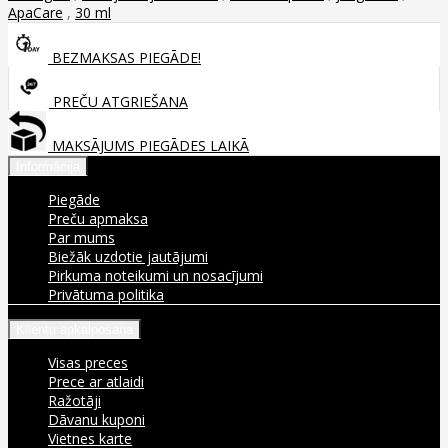
ApaCare
,
30 ml
BEZMAKSAS PIEGĀDE!
PREČU ATGRIEŠANA
MAKSĀJUMS PIEGĀDES LAIKĀ
Informācija
Piegāde
Preču apmaksa
Par mums
Biežāk uzdotie jautājumi
Pirkuma noteikumi un nosacījumi
Privātuma politika
Klientu apkalpošana
Visas preces
Prece ar atlaidi
Ražotāji
Dāvanu kuponi
Vietnes karte