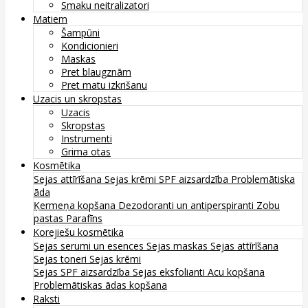
Smaku neitralizatori
Matiem
Šampūni
Kondicionieri
Maskas
Pret blaugznām
Pret matu izkrišanu
Uzacis un skropstas
Uzacis
Skropstas
Instrumenti
Grima otas
Kosmētika
Sejas attīrīšana
Sejas krēmi
SPF aizsardzība
Problemātiska
āda
Ķermeņa kopšana
Dezodoranti un antiperspiranti
Zobu
pastas
Parafīns
Korejiešu kosmētika
Sejas serumi un esences
Sejas maskas
Sejas attīrīšana
Sejas toneri
Sejas krēmi
Sejas SPF aizsardzība
Sejas eksfolianti
Acu kopšana
Problemātiskas ādas kopšana
Raksti