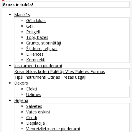
Grozs ir tukšs!
Manikīrs
Gēla lakas
Gēli
Poligeli
Topi, bāzes
Grunts, stiprinātāji
Šķidrumi, eļļiņas
El. ierīces
Komplekti
Instrumenti un piederumi
Kosmētikas koferi
Pulētāji
Vīles
Paletes
Formas
Tipši
Instrumenti
Otiņas
Frezas uzgaļi
Dekors
Efekti
Uzlīmes
Higiēna
Salvetes
Vates diskiņi
Cimdi
Depilācija
Vienreizlietojamie piederumi