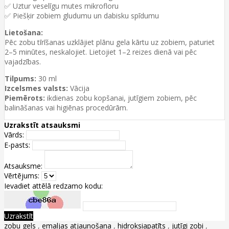
✅ Uztur veselīgu mutes mikrofloru
✅ Piešķir zobiem gludumu un dabisku spīdumu
Lietošana:
Pēc zobu tīrīšanas uzklājiet plānu gela kārtu uz zobiem, paturiet
2–5 minūtes, neskalojiet. Lietojiet 1–2 reizes dienā vai pēc
vajadzības.
Tilpums:
30 ml
Izcelsmes valsts:
Vācija
Piemērots:
ikdienas zobu kopšanai, jutīgiem zobiem, pēc
balināšanas vai higiēnas procedūrām.
Uzrakstīt atsauksmi
Vārds:
E-pasts:
Atsauksme:
Vērtējums:
Ievadiet attēlā redzamo kodu:
Uzrakstīt
zobu gels
,
emaljas atjaunošana
,
hidroksiapatīts
,
jutīgi zobi
,