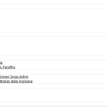
da
as
Parafīns
 toneri
Sejas krēmi
tiskas ādas kopšana