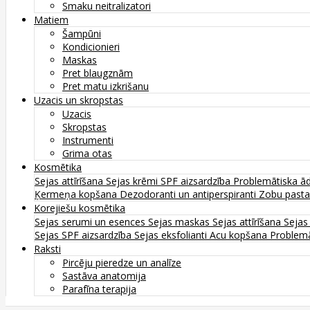
Smaku neitralizatori
Matiem
Šampūni
Kondicionieri
Maskas
Pret blaugznām
Pret matu izkrišanu
Uzacis un skropstas
Uzacis
Skropstas
Instrumenti
Grima otas
Kosmētika
Sejas attīrīšana
Sejas krēmi
SPF aizsardzība
Problemātiska ā
Ķermeņa kopšana
Dezodoranti un antiperspiranti
Zobu past
Korejiešu kosmētika
Sejas serumi un esences
Sejas maskas
Sejas attīrīšana
Sejas
Sejas SPF aizsardzība
Sejas eksfolianti
Acu kopšana
Problemā
Raksti
Pircēju pieredze un analīze
Sastāva anatomija
Parafīna terapija