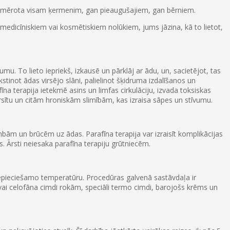
r piemērota visam ķermenim, gan pieaugušajiem, gan bērniem.
 medicīniskiem vai kosmētiskiem nolūkiem, jums jāzina, kā to lietot,
tumu. To lieto iepriekš, izkausē un pārklāj ar ādu, un, sacietējot, tas
stinot ādas virsējo slāni, palielinot šķidruma izdalīšanos un
na terapija ietekmē asins un limfas cirkulāciju, izvada toksiskas
ursītu un citām hroniskām slimībām, kas izraisa sāpes un stīvumu.
bām un brūcēm uz ādas. Parafīna terapija var izraisīt komplikācijas
. Ārsti neiesaka parafīna terapiju grūtniecēm.
nepieciešamo temperatūru. Procedūras galvenā sastāvdaļa ir
vai celofāna cimdi rokām, speciāli termo cimdi, barojošs krēms un