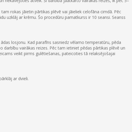
nekavējoties atvelk. Šī darbība jāatkārto vairākas reizes, ik pēc 5–
 tam rokas jāietin pārtikas plēvē vai jāieliek celofāna cimdā. Pēc
 ādu uzklāj ar krēmu. Šo procedūru pamatkurss ir 10 seansi. Seanss
uz ādas losjonu. Kad parafīns sasniedz vēlamo temperatūru, pēda
šo darbību vairākas reizes. Pēc tam ietiniet pēdas pārtikas plēvē un
icams veikt pirms gulētiešanas, pateicoties tā relaksējošajai
rklāj ar dvieli.