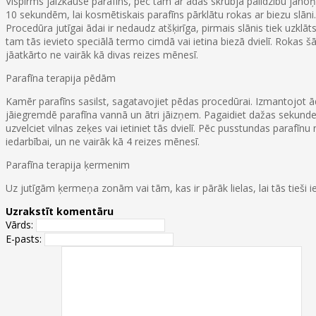
Vispirms jāizkausē parafīns, pēc tam ar ādas skrubja palīdzību jāno
10 sekundēm, lai kosmētiskais parafīns pārklātu rokas ar biezu slāni.
Procedūra jutīgai ādai ir nedaudz atšķirīga, pirmais slānis tiek uzklā
tam tās ievieto speciālā termo cimdā vai ietina biezā dvielī. Rokas
jāatkārto ne vairāk kā divas reizes mēnesī.
Parafīna terapija pēdām
Kamēr parafīns sasilst, sagatavojiet pēdas procedūrai. Izmantojot 
jāiegremdē parafīna vannā un ātri jāizņem. Pagaidiet dažas sekundes, 
uzvelciet vilnas zeķes vai ietiniet tās dvielī. Pēc pusstundas paraf
iedarbībai, un ne vairāk kā 4 reizes mēnesī.
Parafīna terapija ķermenim
Uz jutīgām ķermeņa zonām vai tām, kas ir pārāk lielas, lai tās tieši ie
Uzrakstīt komentāru
Vārds:
E-pasts: