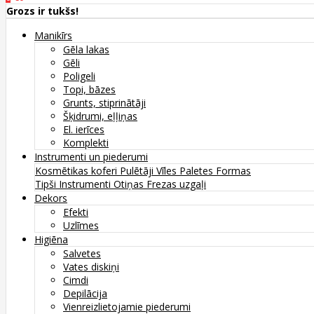
Grozs ir tukšs!
Manikīrs
Gēla lakas
Gēli
Poligeli
Topi, bāzes
Grunts, stiprinātāji
Šķidrumi, eļļiņas
El. ierīces
Komplekti
Instrumenti un piederumi
Kosmētikas koferi
Pulētāji
Vīles
Paletes
Formas
Tipši
Instrumenti
Otiņas
Frezas uzgaļi
Dekors
Efekti
Uzlīmes
Higiēna
Salvetes
Vates diskiņi
Cimdi
Depilācija
Vienreizlietojamie piederumi