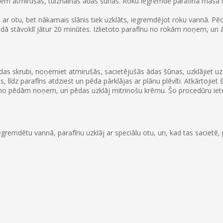
ņem atmirušās, tulznainās ādas šūnas. Roku iegremdē parafīna masā un 
ts ar otu, bet nākamais slānis tiek uzklāts, iegremdējot roku vannā. Pēc
 šādā stāvoklī jātur 20 minūtes. Izlietoto parafīnu no rokām noņem, un
ādas skrubi, noņemiet atmirušās, sacietējušās ādas šūnas, uzklājiet 
līdz parafīns atdziest un pēda pārklājas ar plānu plēvīti. Atkārtojiet 
īnu no pēdām noņem, un pēdas uzklāj mitrinošu krēmu. Šo procedūru iete
gremdētu vannā, parafīnu uzklāj ar speciālu otu, un, kad tas sacietē, pā