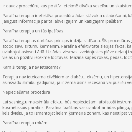
Ir daudz procedūru, kas pozitīvi ietekmē cilvēka veselību un skaist
Parafīna terapija ir efektīva procedūra ādas stāvokļa uzlabošanai, k
jāiegūst informācija par tā labvēlīgajām un kaitīgajām īpašībām.
Parafīna terapija un tās īpašības
Parafīna terapijas darbības princips ir dziļa sildīšana. Šīs procedūras
atdod savu siltumu ķermenim. Parafīna efektivitāte slēpjas faktā, ka 
uzlabojot asinsriti ādā. Uz ādas virsmas izveidojusies plēve neļauj i
vielas un pozitīvi ietekmē locītavas. Mazina sāpes rokās, pēdās, loc
Kam šī terapija nav ieteicama?
Terapija nav ieteicama cilvēkiem ar diabētu, ekzēmu, un hipertensij
asinsvadu slimību gadījumā, ja ir zema asins recēšana vai pūslīšu ve
Nepieciešamā procedūra
Lai sasniegtu maksimālu efektu, būs nepieciešami atbilstoši instru
kosmētiskais parafīns. Parafīna īpašības var uzlabot ar ādas pīling
liels dvielis, ja to izmantojat lielām ķermeņa zonām, kas neietilpst v
Parafīna terapija rokām