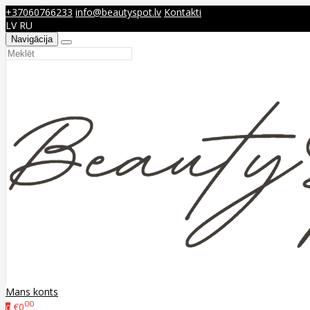
+37060766233
info@beautyspot.lv
Kontakti
LV
RU
Navigācija
Mans konts
00
€0
0