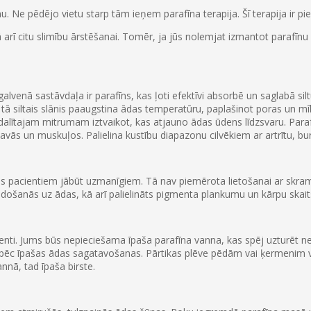
umu. Ne pēdējo vietu starp tām ieņem parafīna terapija. Šī terapija i
ā arī citu slimību ārstēšanai. Tomēr, ja jūs nolemjat izmantot parafīnu
 galvenā sastāvdaļa ir parafīns, kas ļoti efektīvi absorbē un saglabā sil
tā siltais slānis paaugstina ādas temperatūru, paplašinot poras un mīk
zdalītajam mitrumam iztvaikot, kas atjauno ādas ūdens līdzsvaru. Parafī
ītavās un muskuļos. Palielina kustību diapazonu cilvēkiem ar artrītu, b
as pacientiem jābūt uzmanīgiem. Tā nav piemērota lietošanai ar skram
idošanās uz ādas, kā arī palielināts pigmenta plankumu un kārpu skaits
menti. Jums būs nepieciešama īpaša parafīna vanna, kas spēj uzturēt 
u, pēc īpašas ādas sagatavošanas. Pārtikas plēve pēdām vai ķermenim 
annā, tad īpaša birste.